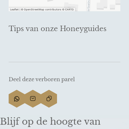
Leaflet
|
© OpenStreetMap contributors © CARTO
Tips van onze Honeyguides
Deel deze verboren parel
D
D
L
e
e
i
e
e
n
Blijf op de hoogte van
l
l
k