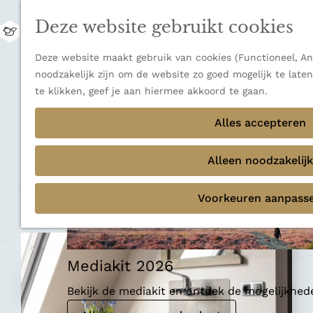
uitzichten.
Deze website gebruikt cookies
Ontdek alle bestemmingen
M
e
Sluiten
G
Deze website maakt gebruik van cookies (Functioneel, Ana
n
Thema's
a
noodzakelijk zijn om de website zo goed mogelijk te late
u
Verborgen parels
n
te klikken, geef je aan hiermee akkoord te gaan.
Terug
Ons verhaal
a
Bed & Breakfast
a
Alles accepteren
r
B&B Stil de Tijd
d
Alleen noodzakelijk
e
h
Voeg toe als favoriet
Voeg toe als favoriet
Voorkeuren aanpass
o
m
e
p
Mediakit 2026
a
g
Bekijk de mediakit en ontdek de mogelijkhe
e