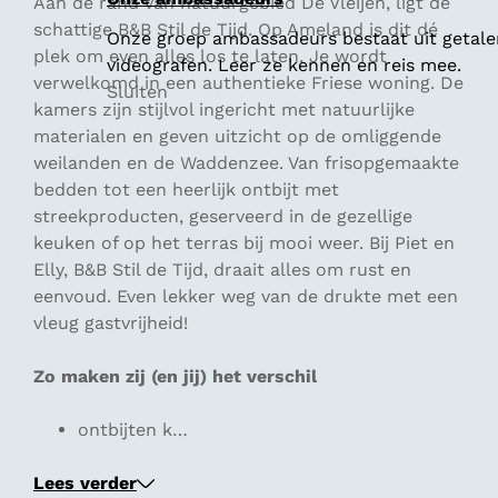
Aan de rand van natuurgebied De Vleijen, ligt de
schattige B&B Stil de Tijd. Op Ameland is dit dé
Onze groep ambassadeurs bestaat uit getalen
plek om even alles los te laten. Je wordt
videografen. Leer ze kennen en reis mee.
verwelkomd in een authentieke Friese woning. De
Sluiten
kamers zijn stijlvol ingericht met natuurlijke
materialen en geven uitzicht op de omliggende
weilanden en de Waddenzee. Van frisopgemaakte
bedden tot een heerlijk ontbijt met
streekproducten, geserveerd in de gezellige
keuken of op het terras bij mooi weer. Bij Piet en
Elly, B&B Stil de Tijd, draait alles om rust en
eenvoud. Even lekker weg van de drukte met een
vleug gastvrijheid!
Zo maken zij (en jij) het verschil
ontbijten k…
Lees verder