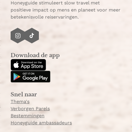
p
Honeyguide stimuleert slow travel met
positieve impact op mens en planeet voor meer
betekenisvolle reiservaringen.
I
T
n
i
s
k
Download de app
t
T
a
o
g
k
r
a
Snel naar
m
Thema's
Verborgen Parels
Bestemmingen
Honeyguide ambassadeurs