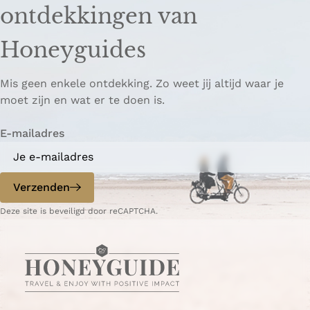
d
d
k
ontdekkingen van
e
e
o
z
z
p
Honeyguides
e
e
i
p
p
ë
Mis geen enkele ontdekking. Zo weet jij altijd waar je
a
a
r
moet zijn en wat er te doen is.
g
g
e
i
i
n
E-mailadres
n
n
a
a
o
o
p
p
Verzenden
W
e
Deze site is beveiligd door reCAPTCHA.
h
-
a
m
t
a
s
i
A
l
p