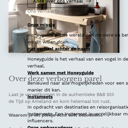
Alles over ons verhaal
Ons verhaal
Onze missie
Honeyguide wil de wereld een mooiere en bet
we dit willen doen.
Het verhaal achter de naam
Honeyguide is het verhaal van een vogel in d
verhaal.
Werk samen met Honeyguide
Over deze verborgen parel
Benieuwd naar alle mogelijkheden voor een
manier dit kan.
Laat je verwelkomen in de authentieke B&B Stil
Instameets
de Tijd op Ameland en kom helemaal tot rust.
In opdracht van destinaties en reisorganisat
Instameets. Een Instameet is vergelijkbaar 
Waarom je dit plekje echt wilt bezoeken
influencers.
Onze ambassadeurs