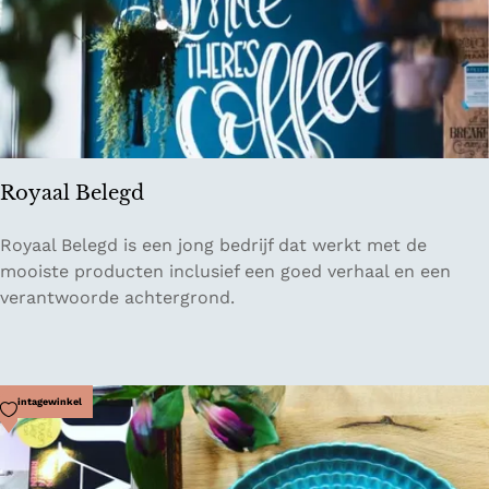
n
h
e
t
W
a
r
Royaal Belegd
r
e
R
Royaal Belegd is een jong bedrijf dat werkt met de
d
o
mooiste producten inclusief een goed verhaal en een
a
y
verantwoorde achtergrond.
l
a
a
l
B
Voeg toe als favoriet
Vintagewinkel
e
l
e