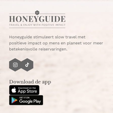
a
g
i
n
a
Honeyguide stimuleert slow travel met
positieve impact op mens en planeet voor meer
betekenisvolle reiservaringen.
I
T
n
i
s
k
Download de app
t
T
a
o
g
k
r
a