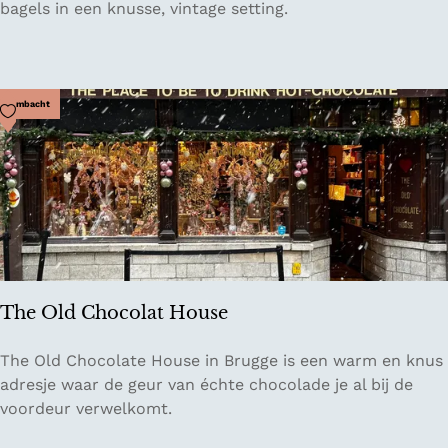
a
bagels in een knusse, vintage setting.
H
g
o
e
u
l
s
s
Voeg toe als favoriet
Ambacht
e
a
o
l
f
o
T
n
a
S
s
a
t
n
e
s
The Old Chocolat House
e
v
T
The Old Chocolate House in Brugge is een warm en knus
e
h
adresje waar de geur van échte chocolade je al bij de
r
e
voordeur verwelkomt.
i
O
a