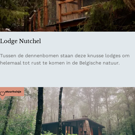
e
l
m
o
l
Lodge Nutchel
e
n
L
Tussen de dennenbomen staan deze knusse lodges om
o
helemaal tot rust te komen in de Belgische natuur.
d
g
e
N
Voeg toe als favoriet
Natuurhuisje
u
t
c
h
e
l