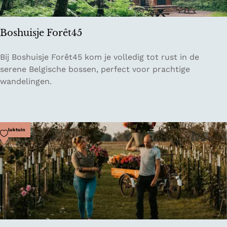
Boshuisje Forêt45
B
Bij Boshuisje Forêt45 kom je volledig tot rust in de
o
serene Belgische bossen, perfect voor prachtige
s
wandelingen.
h
u
i
s
Voeg toe als favoriet
Pluktuin
j
e
F
o
r
ê
t
4