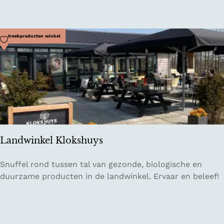
r
n
a
Voeg toe als favoriet
Streekproducten winkel
c
h
t
e
n
i
n
B
Landwinkel Klokshuys
u
s
L
Snuffel rond tussen tal van gezonde, biologische en
h
a
duurzame producten in de landwinkel. Ervaar en beleef!
B
n
o
d
x
w
i