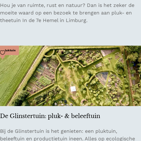
P
Hou je van ruimte, rust en natuur? Dan is het zeker de
b
l
moeite waard op een bezoek te brengen aan pluk- en
o
u
theetuin In de 7e Hemel in Limburg.
e
k
r
t
d
u
e
i
Voeg toe als favoriet
Pluktuin
r
n
i
I
j
n
d
e
7
e
H
De Glinstertuin: pluk- & beleeftuin
e
m
D
Bij de Glinstertuin is het genieten: een pluktuin,
e
e
beleeftuin en productietuin ineen. Alles op ecologische
l