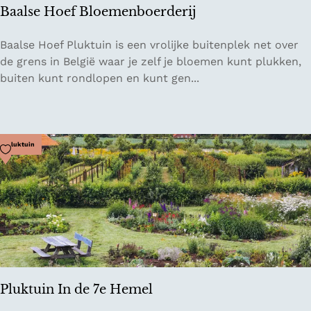
Baalse Hoef Bloemenboerderij
5
B
Baalse Hoef Pluktuin is een vrolijke buitenplek net over
a
de grens in België waar je zelf je bloemen kunt plukken,
a
buiten kunt rondlopen en kunt gen...
l
s
e
H
Voeg toe als favoriet
Pluktuin
o
e
f
B
l
o
e
m
Pluktuin In de 7e Hemel
e
n