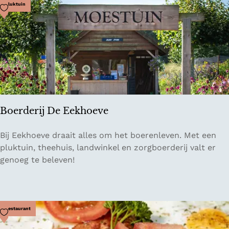
a
Voeg toe als favoriet
Pluktuin
n
K
a
a
t
Boerderij De Eekhoeve
B
Bij Eekhoeve draait alles om het boerenleven. Met een
o
pluktuin, theehuis, landwinkel en zorgboerderij valt er
e
genoeg te beleven!
r
d
e
r
Voeg toe als favoriet
Restaurant
i