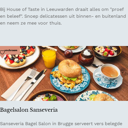
D
Bij House of Taste in Leeuwarden draait alles om "proef
e
en beleef". Snoep delicatessen uit binnen- en buitenland
l
en neem ze mee voor thuis.
i
c
a
t
Voeg toe als favoriet
Lunchroom
e
s
s
e
n
w
i
n
Bagelsalon Sanseveria
k
e
B
Sanseveria Bagel Salon in Brugge serveert vers belegde
l