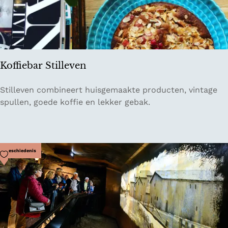
g
d
Koffiebar Stilleven
K
Stilleven combineert huisgemaakte producten, vintage
o
spullen, goede koffie en lekker gebak.
ff
i
e
b
Voeg toe als favoriet
Geschiedenis
a
r
S
t
i
l