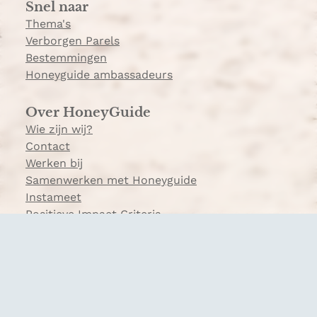
Snel naar
m
Thema's
Verborgen Parels
Bestemmingen
Honeyguide ambassadeurs
Over HoneyGuide
Wie zijn wij?
Contact
Werken bij
Samenwerken met Honeyguide
Instameet
Positieve Impact Criteria
Veelgestelde vragen
© 2026 Honeyguide
Disclaimer
|
Privacy- en Cookiebeleid
|
Cookie voorkeuren