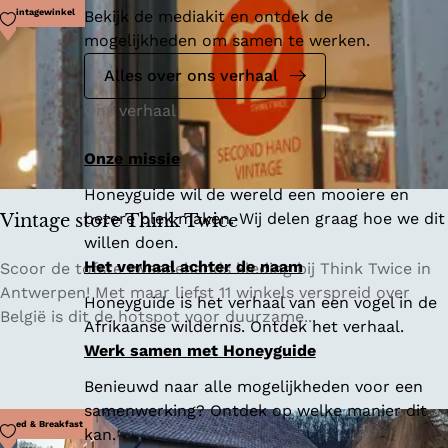
v
Voeg toe als favoriet
Vintagewinkel
Bekijk de mediakit en ontdek de
e
mogelijkheden om samen te werken.
r
b
Alles over ons verhaal
o
Ons verhaal
r
g
Onze missie
e
Honeyguide wil de wereld een mooiere en
n
betere plek maken. Wij delen graag hoe we dit
p
Vintage store Think Twice
willen doen.
a
Het verhaal achter de naam
r
V
Scoor de tofste tweedehands kleding bij Think Twice in
e
i
Antwerpen! Met maar liefst 11 winkels verspreid over
Honeyguide is het verhaal van een vogel in de
l
n
België is dit de hotspot voor duurzame...
Afrikaanse wildernis. Ontdek het verhaal.
t
Werk samen met Honeyguide
a
Benieuwd naar alle mogelijkheden voor een
g
samenwerking? Ontdek op welke manier dit
e
Voeg toe als favoriet
Bed & Breakfast
kan.
s