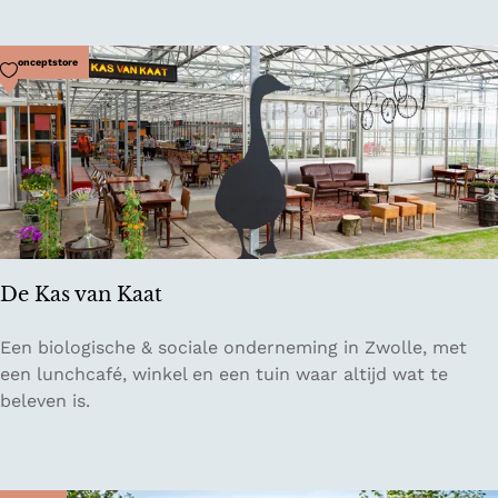
l
d
C
Voeg toe als favoriet
Conceptstore
h
o
c
o
l
a
t
H
De Kas van Kaat
o
u
D
Een biologische & sociale onderneming in Zwolle, met
s
e
een lunchcafé, winkel en een tuin waar altijd wat te
e
K
beleven is.
a
s
v