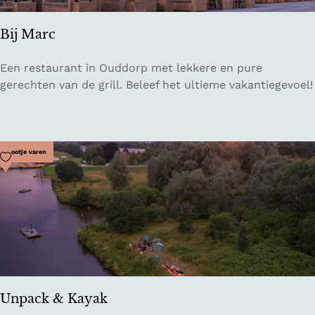
e
l
Bij Marc
f
B
Een restaurant in Ouddorp met lekkere en pure
i
gerechten van de grill. Beleef het ultieme vakantiegevoel!
j
M
a
r
Voeg toe als favoriet
Bootje varen
c
Unpack & Kayak