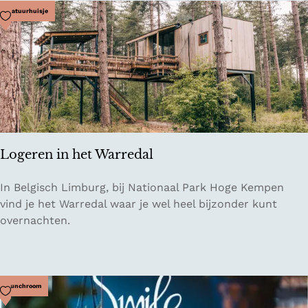
d
Voeg toe als favoriet
Natuurhuisje
g
e
B
o
o
m
h
u
Logeren in het Warredal
t
T
L
In Belgisch Limburg, bij Nationaal Park Hoge Kempen
j
o
vind je het Warredal waar je wel heel bijzonder kunt
i
g
overnachten.
f
e
t
r
j
e
a
n
Voeg toe als favoriet
Lunchroom
f
i