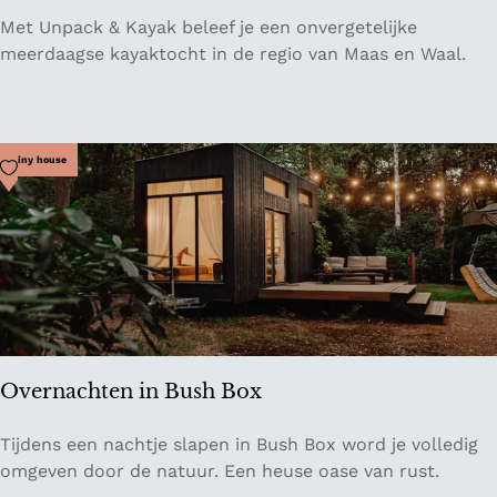
U
Met Unpack & Kayak beleef je een onvergetelijke
n
meerdaagse kayaktocht in de regio van Maas en Waal.
p
a
c
k
Voeg toe als favoriet
Tiny house
&
K
a
y
a
k
Overnachten in Bush Box
O
Tijdens een nachtje slapen in Bush Box word je volledig
v
omgeven door de natuur. Een heuse oase van rust.
e