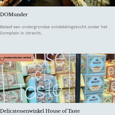
l
e
DOMunder
v
e
D
Beleef een ondergrondse ontdekkingstocht onder het
n
O
Domplein in Utrecht.
M
u
n
d
Voeg toe als favoriet
Streekproducten winkel
e
r
Delicatessenwinkel House of Taste