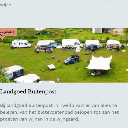
G
wijze.
l
i
n
s
Voeg toe als favoriet
Camping
t
e
r
t
u
i
n
:
Landgoed Buitenpost
p
l
L
Bij landgoed Buitenpost in Twello valt er van alles te
u
a
beleven. Van het blotevoetenpad belopen tot aan het
k
n
proeven van wijnen in de wijngaard.
-
d
&