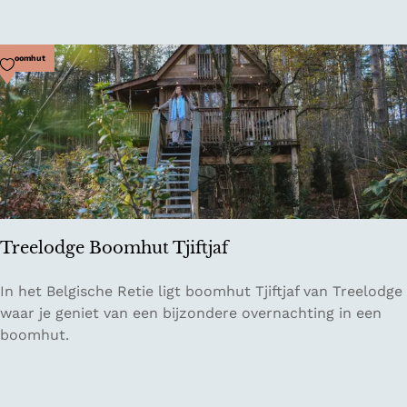
g
b
o
e
e
Voeg toe als favoriet
Boomhut
l
d
e
B
e
u
f
i
t
t
u
e
i
n
n
p
Treelodge Boomhut Tjiftjaf
o
s
T
In het Belgische Retie ligt boomhut Tjiftjaf van Treelodge
t
r
waar je geniet van een bijzondere overnachting in een
e
boomhut.
e
l
o