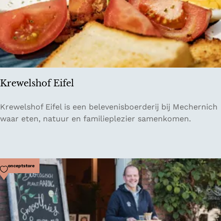
j
D
e
E
e
k
h
Krewelshof Eifel
o
e
K
Krewelshof Eifel is een belevenisboerderij bij Mechernich
v
r
waar eten, natuur en familieplezier samenkomen.
e
e
w
e
l
Voeg toe als favoriet
Conceptstore
s
h
o
f