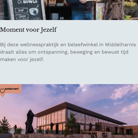
E
i
f
e
Moment voor Jezelf
l
M
Bij deze wellnesspraktijk en beleefwinkel in Middelharnis
o
draait alles om ontspanning, beweging en bewust tijd
m
maken voor jezelf.
e
n
t
v
Voeg toe als favoriet
Restaurant
o
o
r
J
e
z