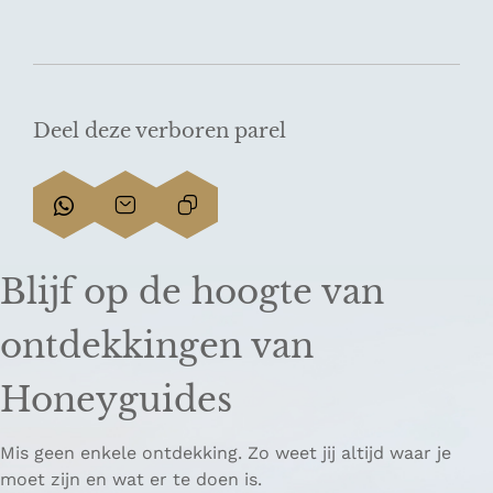
Deel deze verboren parel
D
D
L
e
e
i
e
e
n
Blijf op de hoogte van
l
l
k
d
d
k
ontdekkingen van
e
e
o
z
z
p
Honeyguides
e
e
i
p
p
ë
Mis geen enkele ontdekking. Zo weet jij altijd waar je
a
a
r
moet zijn en wat er te doen is.
g
g
e