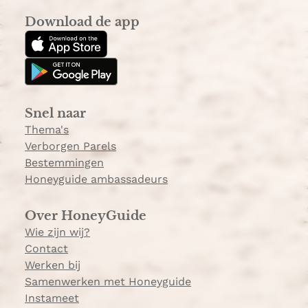
s
k
Download de app
t
T
a
o
g
k
r
a
Snel naar
m
Thema's
Verborgen Parels
Bestemmingen
Honeyguide ambassadeurs
Over HoneyGuide
Wie zijn wij?
Contact
Werken bij
Samenwerken met Honeyguide
Instameet