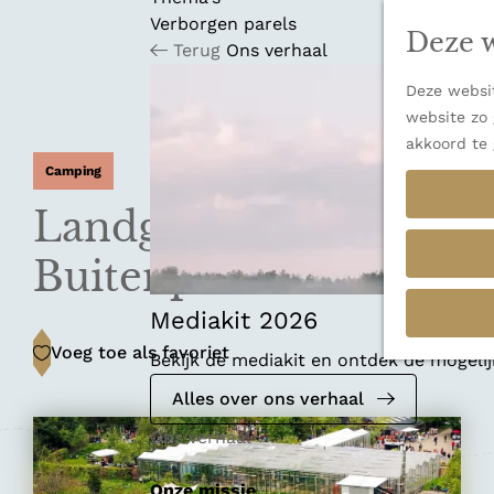
n
u
Verborgen parels
a
Deze w
Terug
Ons verhaal
n
a
Deze websit
a
website zo 
r
akkoord te 
d
Camping
e
h
Landgoed
o
m
Buitenpost
e
p
Mediakit 2026
a
Voeg toe als favoriet
Voeg toe als favoriet
Bekijk de mediakit en ontdek de mogel
g
e
Alles over ons verhaal
Ons verhaal
Onze missie