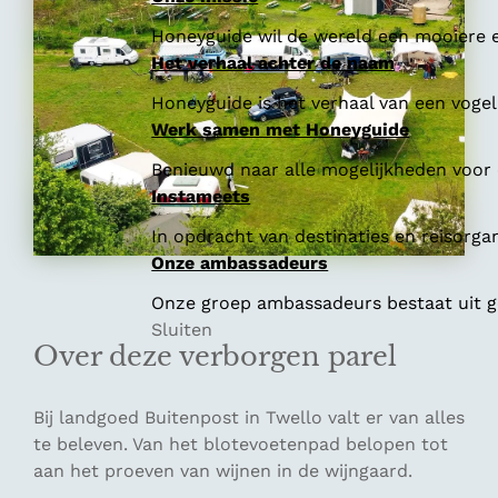
Honeyguide wil de wereld een mooiere e
Het verhaal achter de naam
Honeyguide is het verhaal van een vogel 
Werk samen met Honeyguide
Benieuwd naar alle mogelijkheden voor
Instameets
In opdracht van destinaties en reisorga
Onze ambassadeurs
Onze groep ambassadeurs bestaat uit ge
Sluiten
Over deze verborgen parel
Bij landgoed Buitenpost in Twello valt er van alles
te beleven. Van het blotevoetenpad belopen tot
aan het proeven van wijnen in de wijngaard.