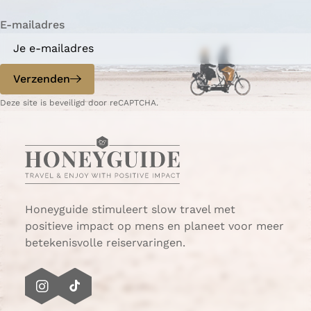
i
i
n
E-mailadres
n
n
a
a
o
o
p
p
Verzenden
W
e
Deze site is beveiligd door reCAPTCHA.
h
-
a
m
t
a
s
i
A
l
p
p
Honeyguide stimuleert slow travel met
positieve impact op mens en planeet voor meer
betekenisvolle reiservaringen.
I
T
n
i