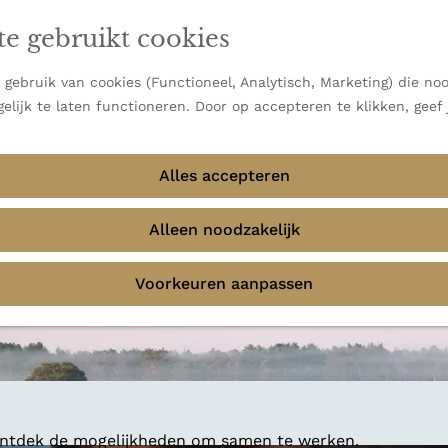
en vooral bekend om zijn indrukwekkende Alpen, maar ook
te gebruikt cookies
 uitzichten.
emmingen
gebruik van cookies (Functioneel, Analytisch, Marketing) die noo
elijk te laten functioneren. Door op accepteren te klikken, geef
 84 locaties gevonden vo
Alles accepteren
Alleen noodzakelijk
Voorkeuren aanpassen
 ontdek de mogelijkheden om samen te werken.