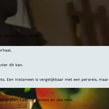
 we dit willen doen.
erhaal.
ier dit kan.
ts. Een Instameet is vergelijkbaar met een persreis, maar
deografen. Leer ze kennen en reis mee.