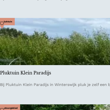
a
s
l
a
d
Voeg toe als favoriet
Pluktuin
e
b
a
r
D
o
w
n
Pluktuin Klein Paradijs
T
o
P
Bij Pluktuin Klein Paradijs in Winterswijk pluk je zelf een
w
l
n
u
k
t
Voeg toe als favoriet
Natuurgebied