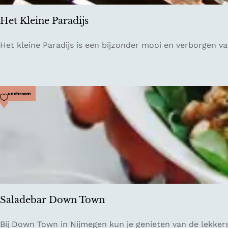
r
Het Kleine Paradijs
a
d
H
Het kleine Paradijs is een bijzonder mooi en verborgen va
i
e
j
t
s
K
l
Voeg toe als favoriet
Lunchroom
e
i
n
e
P
a
r
a
Saladebar Down Town
d
i
S
Bij Down Town in Nijmegen kun je genieten van de lekker
j