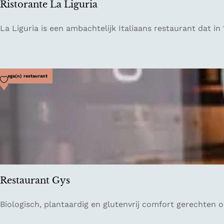
Ristorante La Liguria
0
V
R
La Liguria is een ambachtelijk Italiaans restaurant dat in
e
i
g
s
a
t
n
o
Voeg toe als favoriet
Vega(n) restaurant
L
r
i
a
v
n
i
t
n
e
g
L
a
L
Restaurant Gys
i
g
R
Biologisch, plantaardig en glutenvrij comfort gerechten o
u
e
r