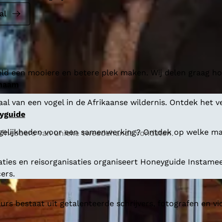
al
ld een mooiere en betere plek maken. Wij delen graag hoe
 naam
al van een vogel in de Afrikaanse wildernis. Ontdek het v
yguide
gelijkheden voor een samenwerking? Ontdek op welke man
liefhebbers van unieke tweedehands vondsten.
aties en reisorganisaties organiseert Honeyguide Instamee
ers.
s bestaat uit getalenteerde schrijvers, fotografen en vi