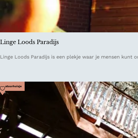
p
w
i
n
k
e
Linge Loods Paradijs
l
P
L
Linge Loods Paradijs is een plekje waar je mensen kunt 
a
i
r
n
e
g
l
e
Voeg toe als favoriet
Natuurhuisje
s
L
o
o
d
s
P
a