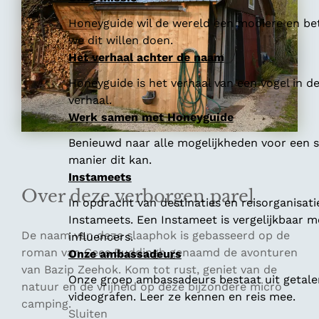
Honeyguide wil de wereld een mooiere en bet
we dit willen doen.
Het verhaal achter de naam
Honeyguide is het verhaal van een vogel in d
verhaal.
Werk samen met Honeyguide
Benieuwd naar alle mogelijkheden voor een
manier dit kan.
Instameets
Over deze verborgen parel
In opdracht van destinaties en reisorganisat
Instameets. Een Instameet is vergelijkbaar 
De naam van deze slaaphok is gebasseerd op de
influencers.
roman van Cees Buddingh genaamd de avonturen
Onze ambassadeurs
van Bazip Zeehok. Kom tot rust, geniet van de
Onze groep ambassadeurs bestaat uit getalen
natuur en de vrijheid op deze bijzondere micro
videografen. Leer ze kennen en reis mee.
camping.
Sluiten