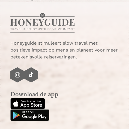
h
-
a
m
t
a
s
i
A
l
p
p
Honeyguide stimuleert slow travel met
positieve impact op mens en planeet voor meer
betekenisvolle reiservaringen.
I
T
n
i
s
k
Download de app
t
T
a
o
g
k
r
a