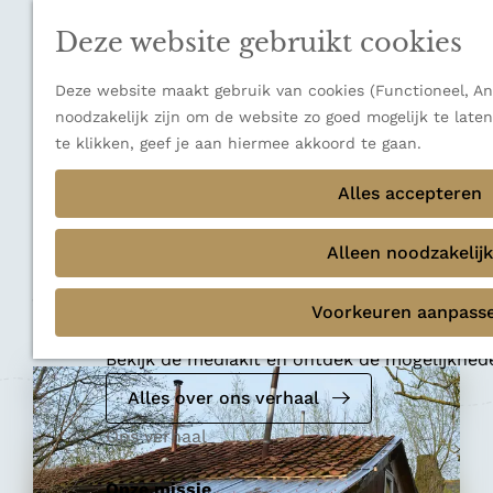
n
a
u
Verborgen parels
n
Deze website gebruikt cookies
Terug
Ons verhaal
a
a
Deze website maakt gebruik van cookies (Functioneel, Ana
r
noodzakelijk zijn om de website zo goed mogelijk te late
d
te klikken, geef je aan hiermee akkoord te gaan.
e
Mini-camping
h
Alles accepteren
Het Bazipzeehok
o
m
Alleen noodzakelijk
e
Voeg toe als favoriet
p
Voeg toe als favoriet
Voorkeuren aanpass
Mediakit 2026
a
g
Bekijk de mediakit en ontdek de mogelijkhe
e
Alles over ons verhaal
Ons verhaal
Onze missie