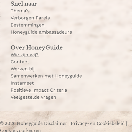
Snel naar
m
Thema's
Verborgen Parels
Bestemmingen
Honeyguide ambassadeurs
Over HoneyGuide
Wie zijn wij?
Contact
Werken bij
Samenwerken met Honeyguide
Instameet
Positieve Impact Criteria
Veelgestelde vragen
© 2026 Honeyguide
Disclaimer
|
Privacy- en Cookiebeleid
|
Cookie voorkeuren