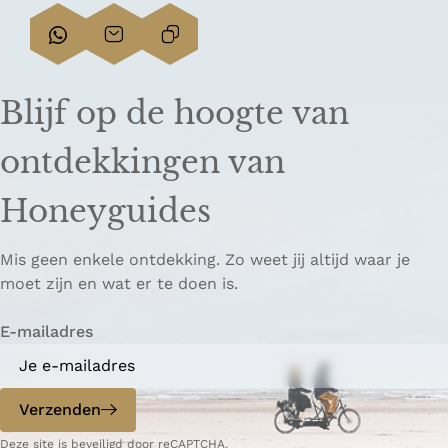
D
D
L
e
e
i
e
e
n
Blijf op de hoogte van
l
l
k
d
d
k
ontdekkingen van
e
e
o
z
z
p
Honeyguides
e
e
i
p
p
ë
Mis geen enkele ontdekking. Zo weet jij altijd waar je
a
a
r
moet zijn en wat er te doen is.
g
g
e
i
i
n
E-mailadres
n
n
a
a
o
o
p
p
Verzenden
W
e
Deze site is beveiligd door reCAPTCHA.