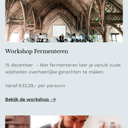
e
r
i
j
b
e
l
Workshop Fermenteren
e
v
W
15 december - Met fermenteren leer je vanuit oude
i
o
wijsheden overheerlijke gerechten te maken.
n
r
g
k
Vanaf €33,29,- per persoon
s
h
Bekijk de workshop
o
p
F
e