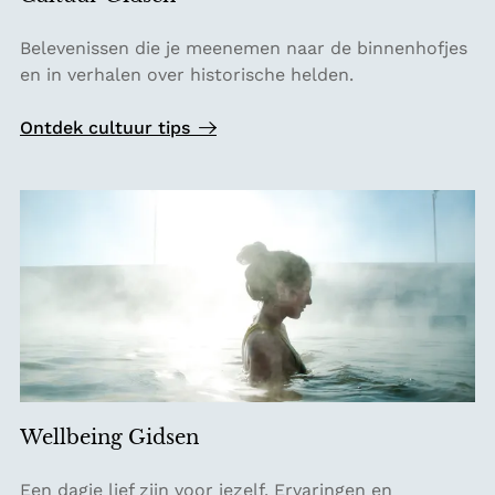
C
Belevenissen die je meenemen naar de binnenhofjes
u
en in verhalen over historische helden.
l
t
Ontdek cultuur tips
u
u
r
G
i
d
s
e
n
Wellbeing Gidsen
W
Een dagje lief zijn voor jezelf. Ervaringen en