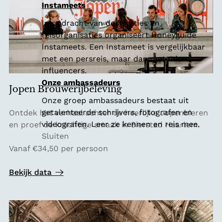
Instameets
In opdracht van destinaties en
reisorganisaties organiseert Honeyguide
Instameets. Een Instameet is vergelijkbaar
met een persreis, maar dan met micro
influencers.
Onze ambassadeurs
Jopen Brouwerijbeleving
Onze groep ambassadeurs bestaat uit
J
getalenteerde schrijvers, fotografen en
Ontdek het verhaal achter de heerlijke Jopenbieren
o
videografen. Leer ze kennen en reis mee.
en proef de krachtige smaak in Bierstad Haarlem.
p
Sluiten
e
Vanaf €34,50 per persoon
n
B
Bekijk data
r
o
u
w