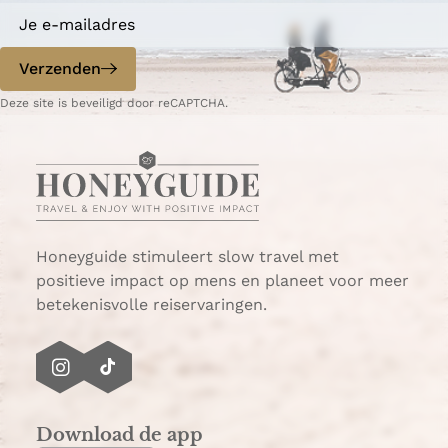
Verzenden
Deze site is beveiligd door reCAPTCHA.
Honeyguide stimuleert slow travel met
positieve impact op mens en planeet voor meer
betekenisvolle reiservaringen.
I
T
n
i
s
k
Download de app