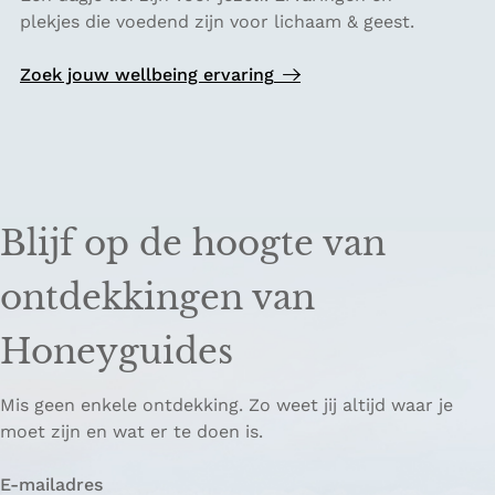
e
plekjes die voedend zijn voor lichaam & geest.
l
l
Zoek jouw wellbeing ervaring
b
e
i
n
g
Blijf op de hoogte van
G
i
d
ontdekkingen van
s
e
Honeyguides
n
Mis geen enkele ontdekking. Zo weet jij altijd waar je
moet zijn en wat er te doen is.
E-mailadres