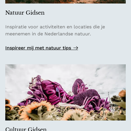
Natuur Gidsen
N
Inspiratie voor activiteiten en locaties die je
a
meenemen in de Nederlandse natuur.
t
u
Inspireer mij met natuur tips
u
r
G
i
d
s
e
n
Cultuur Gidsen