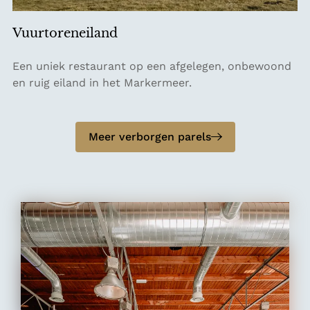
Vuurtoreneiland
V
Een uniek restaurant op een afgelegen, onbewoond
u
en ruig eiland in het Markermeer.
u
r
t
Meer verborgen parels
o
r
e
n
e
i
l
a
n
d