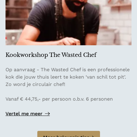
r
m
e
n
t
e
r
Kookworkshop The Wasted Chef
e
n
K
Op aanvraag - The Wasted Chef is een professionele
o
kok die jouw thuis leert te koken ‘van schil tot pit’.
o
Zo word je circulair chef!
k
w
Vanaf € 44,75,- per persoon o.b.v. 6 personen
o
r
Vertel me meer
k
s
h