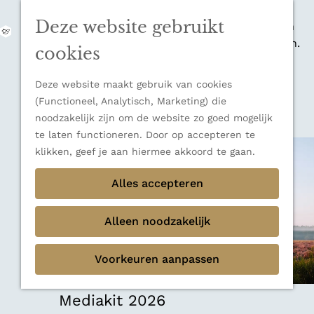
zijn indrukwekkende Alpen, maar ook een
Deze website gebruikt
veelzijdige bestemming voor wie houdt van
M
natuur, rust en adembenemende uitzichten.
e
G
cookies
Ontdek alle bestemmingen
n
a
u
Sluiten
n
Deze website maakt gebruik van cookies
Thema's
a
(Functioneel, Analytisch, Marketing) die
Verborgen parels
a
noodzakelijk zijn om de website zo goed mogelijk
Terug
Ons verhaal
r
te laten functioneren. Door op accepteren te
d
klikken, geef je aan hiermee akkoord te gaan.
e
h
Alles accepteren
o
m
Alleen noodzakelijk
e
p
Voorkeuren aanpassen
a
g
e
Mediakit 2026