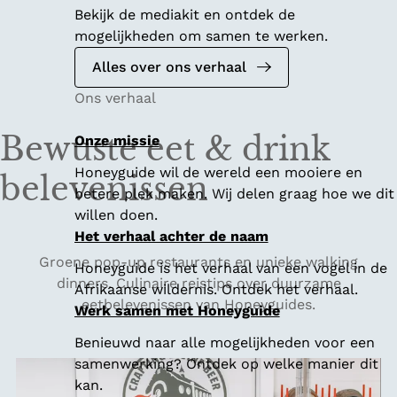
Bekijk de mediakit en ontdek de
mogelijkheden om samen te werken.
Alles over ons verhaal
Ons verhaal
Bewuste eet & drink
Onze missie
Honeyguide wil de wereld een mooiere en
belevenissen
betere plek maken. Wij delen graag hoe we dit
willen doen.
Het verhaal achter de naam
Groene pop-up restaurants en unieke walking
Honeyguide is het verhaal van een vogel in de
dinners. Culinaire reistips over duurzame
Afrikaanse wildernis. Ontdek het verhaal.
eetbelevenissen van Honeyguides.
Werk samen met Honeyguide
Benieuwd naar alle mogelijkheden voor een
samenwerking? Ontdek op welke manier dit
kan.