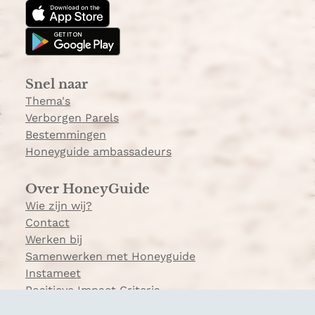
t
T
a
o
g
k
r
a
Snel naar
m
Thema's
Verborgen Parels
Bestemmingen
Honeyguide ambassadeurs
Over HoneyGuide
Wie zijn wij?
Contact
Werken bij
Samenwerken met Honeyguide
Instameet
Positieve Impact Criteria
Veelgestelde vragen