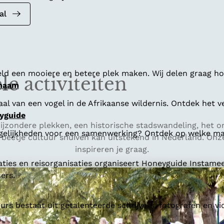
al
ld een mooiere en betere plek maken. Wij delen graag hoe
le activiteiten
 naam
al van een vogel in de Afrikaanse wildernis. Ontdek het v
yguide
ijzondere plekken, een historische stadswandeling, het 
gelijkheden voor een samenwerking? Ontdek op welke man
 beetje cultuur snuiven kan uitstekend in Nederland. On
inspireren je graag.
aties en reisorganisaties organiseert Honeyguide Instamee
ers.
s bestaat uit getalenteerde schrijvers, fotografen en vi