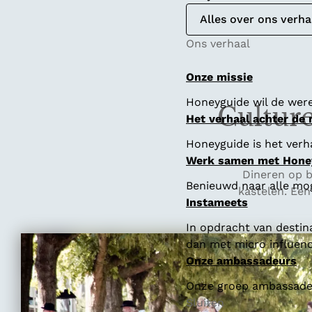
Alles over ons verha
Ons verhaal
Onze missie
Honeyguide wil de were
Culture
Het verhaal achter de
Honeyguide is het verha
Werk samen met Hone
Dineren op b
Benieuwd naar alle mo
kastelen. Een
Instameets
In opdracht van destin
dan met micro influenc
Onze ambassadeurs
Onze groep ambassadeur
Sluiten