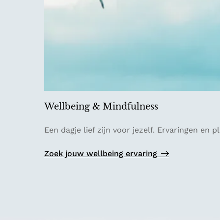
u
r
Wellbeing & Mindfulness
W
Een dagje lief zijn voor jezelf. Ervaringen en 
e
l
Zoek jouw wellbeing ervaring
l
b
e
i
n