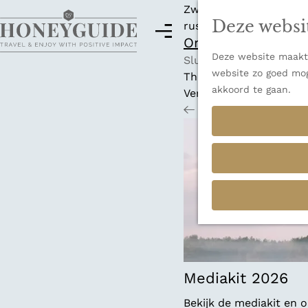
Zwitserland is misschi
Deze websi
rust en adembenemende
M
Ontdek alle best
e
Deze website maakt 
G
n
Sluiten
website zo goed mog
a
u
Thema's
akkoord te gaan.
n
Verborgen parels
a
Terug
Ons verhaal
a
r
d
e
h
o
m
e
p
a
Mediakit 2026
g
Bekijk de mediakit en
e