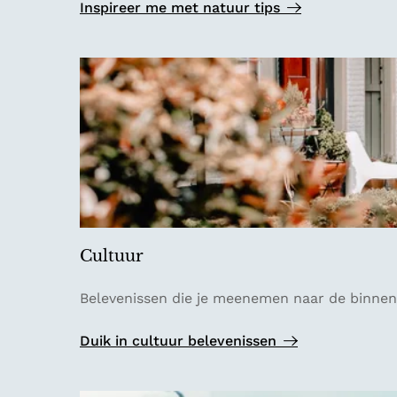
t
Inspireer me met natuur tips
u
u
r
Cultuur
C
Belevenissen die je meenemen naar de binnenh
u
l
Duik in cultuur belevenissen
t
u