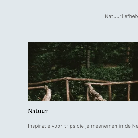
Natuurliefheb
Natuur
N
Inspiratie voor trips die je meenemen in de N
a