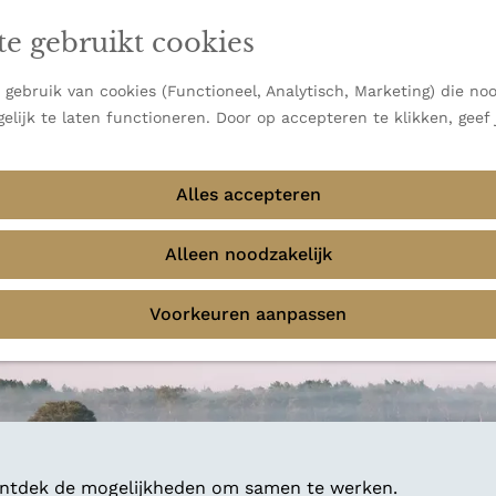
en vooral bekend om zijn indrukwekkende Alpen, maar ook
te gebruikt cookies
 uitzichten.
emmingen
gebruik van cookies (Functioneel, Analytisch, Marketing) die noo
elijk te laten functioneren. Door op accepteren te klikken, geef
Alles accepteren
Alleen noodzakelijk
Voorkeuren aanpassen
 ontdek de mogelijkheden om samen te werken.