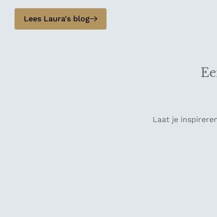
Lees Laura's blog
Ee
Laat je inspirere