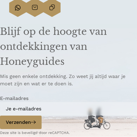
D
D
L
e
e
i
e
e
n
Blijf op de hoogte van
l
l
k
d
d
k
ontdekkingen van
e
e
o
z
z
p
Honeyguides
e
e
i
p
p
ë
Mis geen enkele ontdekking. Zo weet jij altijd waar je
a
a
r
moet zijn en wat er te doen is.
g
g
e
i
i
n
E-mailadres
n
n
a
a
o
o
p
p
Verzenden
W
e
Deze site is beveiligd door reCAPTCHA.
h
-