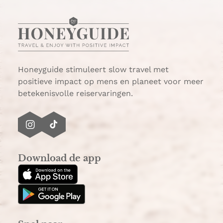
a
m
t
a
s
i
A
l
p
p
Honeyguide stimuleert slow travel met
positieve impact op mens en planeet voor meer
betekenisvolle reiservaringen.
I
T
n
i
s
k
Download de app
t
T
a
o
g
k
r
a