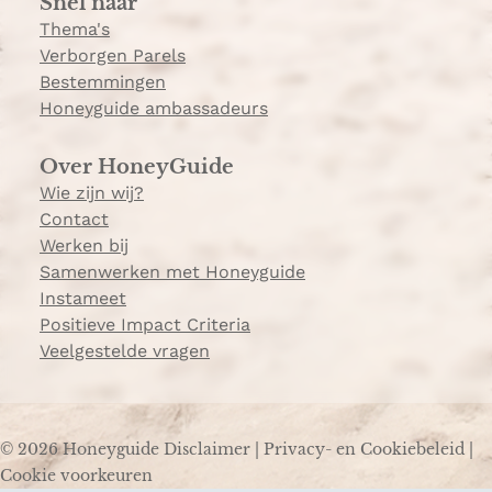
Snel naar
m
Thema's
Verborgen Parels
Bestemmingen
Honeyguide ambassadeurs
Over HoneyGuide
Wie zijn wij?
Contact
Werken bij
Samenwerken met Honeyguide
Instameet
Positieve Impact Criteria
Veelgestelde vragen
© 2026 Honeyguide
Disclaimer
|
Privacy- en Cookiebeleid
|
Cookie voorkeuren