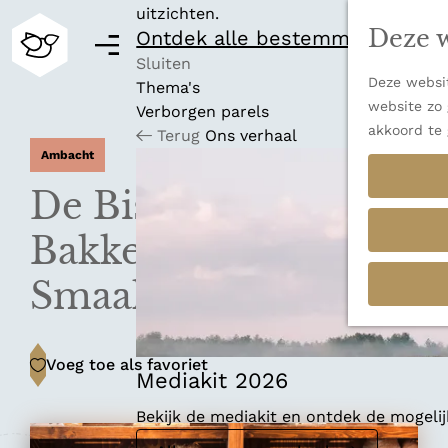
uitzichten.
Deze w
Ontdek alle bestemmingen
M
e
Sluiten
Deze websit
n
Thema's
G
website zo 
u
Verborgen parels
a
akkoord te 
Terug
Ons verhaal
n
Ambacht
a
a
De Bisschopsmolen
r
d
Bakkerij &
e
h
Smaaklokaal
o
m
e
Voeg toe als favoriet
Voeg toe als favoriet
p
Mediakit 2026
a
Bekijk de mediakit en ontdek de mogel
g