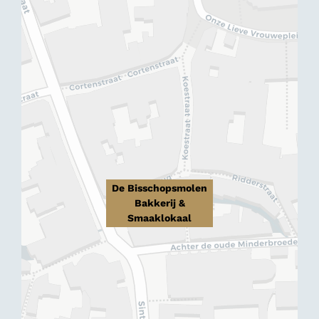
De Bisschopsmolen
Bakkerij &
Smaaklokaal