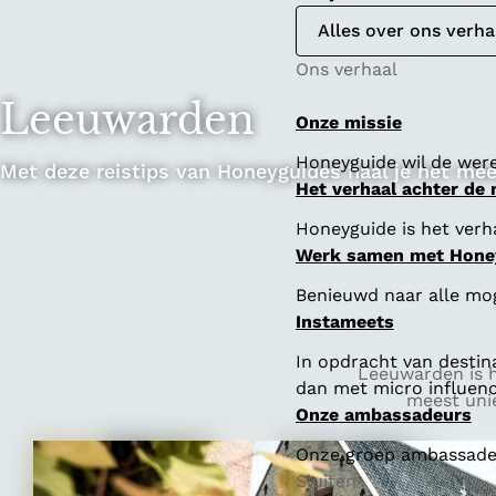
Alles over ons verha
Ons verhaal
Leeuwarden
Onze missie
Honeyguide wil de were
Met deze reistips van Honeyguides haal je het mee
Het verhaal achter de
Honeyguide is het verha
Werk samen met Hone
Benieuwd naar alle mo
Instameets
In opdracht van destin
Leeuwarden is h
dan met micro influenc
meest unie
Onze ambassadeurs
Onze groep ambassadeur
Sluiten