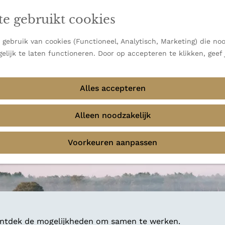
en vooral bekend om zijn indrukwekkende Alpen, maar ook
te gebruikt cookies
 uitzichten.
emmingen
gebruik van cookies (Functioneel, Analytisch, Marketing) die noo
elijk te laten functioneren. Door op accepteren te klikken, geef
Alles accepteren
Alleen noodzakelijk
Voorkeuren aanpassen
 ontdek de mogelijkheden om samen te werken.