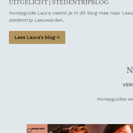
UITGELICHT | STEDENTRIPBLOG
Honeyguide Laura neemt je in dit blog mee naar Leeuwa
stedentrip Leeuwarden.
Lees Laura's blog
N
VER
Honeyguides wet
Voeg toe als favoriet
Restaurant