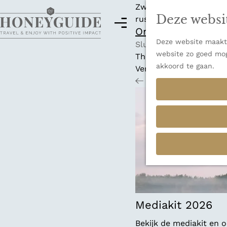
Zwitserland is misschi
Deze websi
rust en adembenemende
M
Ontdek alle best
e
Deze website maakt 
G
n
Sluiten
website zo goed mog
a
u
Thema's
akkoord te gaan.
n
Verborgen parels
a
Terug
Ons verhaal
a
r
d
e
h
o
m
e
p
a
Mediakit 2026
g
Bekijk de mediakit en
e