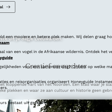
al
ld een mooiere en betere plek maken. Wij delen graag hoe
ste uit je dagje Leeuwarden.
 naam
al van een vogel in de Afrikaanse wildernis. Ontdek het v
yguide
Creatief en nuchter
gelijkheden voor een samenwerking? Ontdek op welke man
aties en reisorganisaties organiseert Honeyguide Instamee
et kloppende hart van het Noorden. Een stad waar je sla
ers.
ke plekken en waar ze aan cultuur en historie geen geb
s bestaat uit getalenteerde schrijvers, fotografen en vi