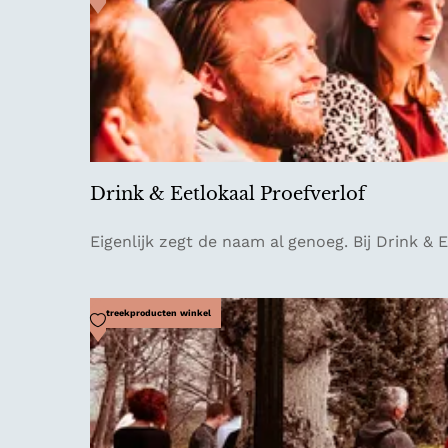
Drink & Eetlokaal Proefverlof
D
Eigenlijk zegt de naam al genoeg. Bij Drink & E
r
i
n
Voeg toe als favoriet
Streekproducten winkel
k
&
E
e
t