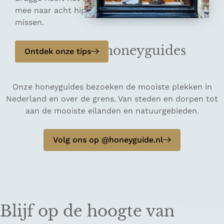
mee naar acht hippe restaurants die jij niet mag
missen.
Volg onze honeyguides
Ontdek onze tips
Onze honeyguides bezoeken de mooiste plekken in
Nederland en over de grens. Van steden en dorpen tot
aan de mooiste eilanden en natuurgebieden.
Volg ons op @honeyguide.nl
Blijf op de hoogte van