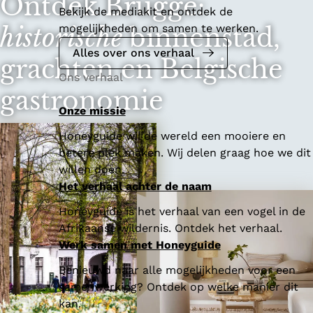
Ontdek Brugge:
Bekijk de mediakit en ontdek de
mogelijkheden om samen te werken.
historische
binnenstad,
Alles over ons verhaal
grachten en Belgische
Ons verhaal
gastronomie
Onze missie
Honeyguide wil de wereld een mooiere en
betere plek maken. Wij delen graag hoe we dit
willen doen.
Het verhaal achter de naam
Honeyguide is het verhaal van een vogel in de
Afrikaanse wildernis. Ontdek het verhaal.
Werk samen met Honeyguide
Benieuwd naar alle mogelijkheden voor een
samenwerking? Ontdek op welke manier dit
kan.