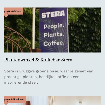
Voeg toe als favoriet
Conceptstore
Plantenwinkel & Koffiebar Stera
P
Stera is Brugge's groene oase, waar je geniet van
l
prachtige planten, heerlijke koffie en een
a
inspirerende sfeer.
n
t
e
Voeg toe als favoriet
Bed & Breakfast
n