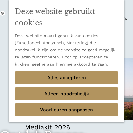
zijn indrukwekkende Alpen, maar ook een
Deze website gebruikt
veelzijdige bestemming voor wie houdt van
M
natuur, rust en adembenemende uitzichten.
e
G
cookies
Ontdek alle bestemmingen
n
a
u
Sluiten
n
Deze website maakt gebruik van cookies
Thema's
a
(Functioneel, Analytisch, Marketing) die
Verborgen parels
a
noodzakelijk zijn om de website zo goed mogelijk
Terug
Ons verhaal
r
te laten functioneren. Door op accepteren te
d
klikken, geef je aan hiermee akkoord te gaan.
e
h
Alles accepteren
o
m
Alleen noodzakelijk
e
p
Voorkeuren aanpassen
a
g
e
Mediakit 2026