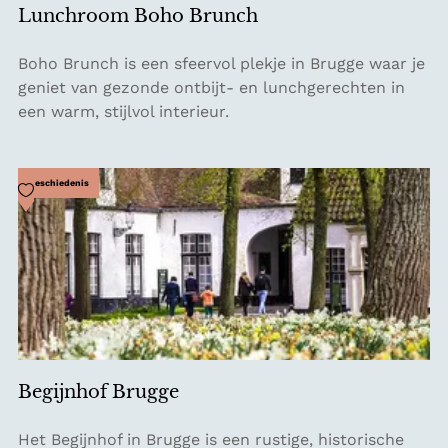
Lunchroom Boho Brunch
H
o
L
Boho Brunch is een sfeervol plekje in Brugge waar je
u
u
geniet van gezonde ontbijt- en lunchgerechten in
s
n
een warm, stijlvol interieur.
e
c
h
r
Voeg toe als favoriet
Geschiedenis
o
o
m
B
o
h
o
B
Begijnhof Brugge
r
u
B
Het Begijnhof in Brugge is een rustige, historische
n