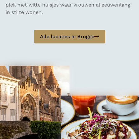
e
plek met witte huisjes waar vrouwen al eeuwenlang
c
g
in stilte wonen.
h
i
j
n
Alle locaties in Brugge
h
o
f
B
r
u
g
g
e