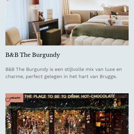
w
i
n
k
e
l
&
B&B The Burgundy
K
o
B
B&B The Burgundy is een stijlvolle mix van luxe en
ff
&
charme, perfect gelegen in het hart van Brugge.
i
B
e
T
b
h
Voeg toe als favoriet
Ambacht
a
e
r
B
S
u
t
r
e
g