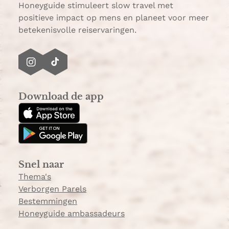
Honeyguide stimuleert slow travel met
positieve impact op mens en planeet voor meer
betekenisvolle reiservaringen.
I
T
n
i
s
k
Download de app
t
T
a
o
g
k
r
a
Snel naar
m
Thema's
Verborgen Parels
Bestemmingen
Honeyguide ambassadeurs