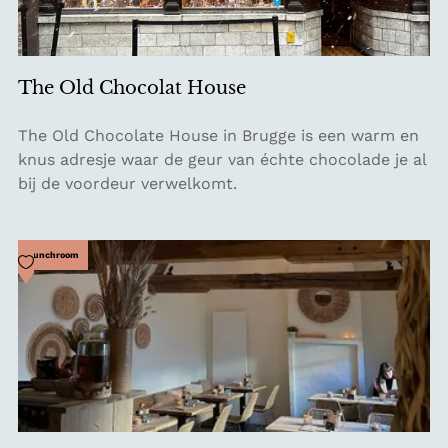
r
u
a
n
d
The Old Chocolat House
y
T
The Old Chocolate House in Brugge is een warm en
h
knus adresje waar de geur van échte chocolade je al
e
bij de voordeur verwelkomt.
O
l
d
Voeg toe als favoriet
Lunchroom
C
h
o
c
o
l
a
t