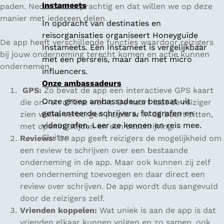
Instameets
paden. Nederland is prachtig en dat willen we op deze
manier met iedereen delen.
In opdracht van destinaties en
reisorganisaties organiseert Honeyguide
De app heeft verschillende functies waardoor reizigers
Instameets. Een Instameet is vergelijkbaar
bij jouw onderneming terecht komen en actie kunnen
met een persreis, maar dan met micro
ondernemen.
influencers.
Onze ambassadeurs
GPS:
Zo bevat de app een interactieve GPS kaart
Onze groep ambassadeurs bestaat uit
die on- en offline werkt. De kaart laat de reiziger
getalenteerde schrijvers, fotografen en
zien welke verborgen parels er in de buurt zitten,
videografen. Leer ze kennen en reis mee.
met openingstijden en een beschrijving.
Sluiten
Reviews:
De app geeft reizigers de mogelijkheid om
een review te schrijven over een bestaande
onderneming in de app. Maar ook kunnen zij zelf
een onderneming toevoegen en daar direct een
review over schrijven. De app wordt dus aangevuld
door de reizigers zelf.
Vrienden koppelen:
Wat uniek is aan de app is dat
vrienden elkaar kunnen volgen en zo samen, ook