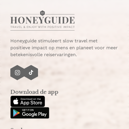
Honeyguide stimuleert slow travel met
positieve impact op mens en planeet voor meer
betekenisvolle reiservaringen.
I
T
n
i
s
k
Download de app
t
T
a
o
g
k
r
a