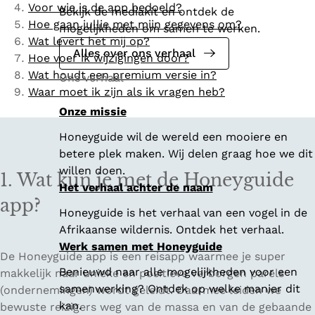
Voor wie is de app bedoeld?
Bekijk de mediakit en ontdek de
Hoe gaan jullie met mijn gegevens om?
mogelijkheden om samen te werken.
Wat levert het mij op?
Alles over ons verhaal
Hoe voer ik wijzigingen door?
Wat houdt een premium versie in?
Ons verhaal
Waar moet ik zijn als ik vragen heb?
Onze missie
Honeyguide wil de wereld een mooiere en
betere plek maken. Wij delen graag hoe we dit
willen doen.
1. Wat kun je met de Honeyguide
Het verhaal achter de naam
app?
Honeyguide is het verhaal van een vogel in de
Afrikaanse wildernis. Ontdek het verhaal.
Werk samen met Honeyguide
De Honeyguide app is een reisapp waarmee je super
Benieuwd naar alle mogelijkheden voor een
makkelijk naar unieke en positieve verborgen parels
samenwerking? Ontdek op welke manier dit
(ondernemingen) wordt geleidt. Daarmee leiden we
kan.
bewuste reizigers weg van de massa en van de gebaande