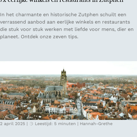
7x eerlijke winkels en restaurants in Zutphen
b
i
7
In het charmante en historische Zutphen schuilt een
j
x
verrassend aanbod aan eerlijke winkels en restaurants
N
e
die stuk voor stuk werken met liefde voor mens, dier en
h
e
planeet. Ontdek onze zeven tips.
o
r
w
l
i
i
n
j
R
k
o
e
t
w
t
i
e
n
r
k
d
e
a
2 april 2025
|
Leestijd: 5 minuten
|
Hannah-Grethe
l
m
s