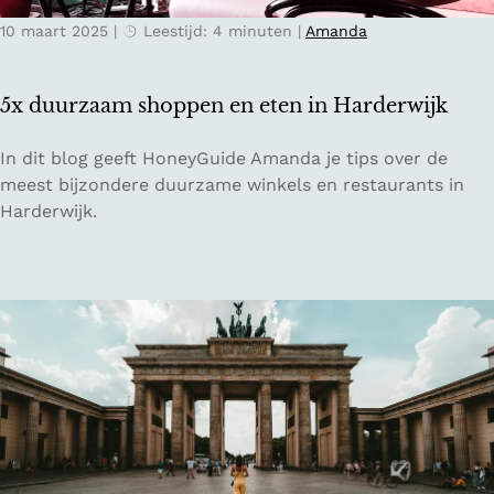
t
N
10 maart 2025
|
Leestijd: 4 minuten
|
Amanda
s
e
r
d
o
e
5x duurzaam shoppen en eten in Harderwijk
u
r
t
l
5
In dit blog geeft HoneyGuide Amanda je tips over de
e
a
x
meest bijzondere duurzame winkels en restaurants in
s
n
d
Harderwijk.
v
d
u
a
u
n
r
N
z
e
a
d
a
e
m
r
s
l
h
a
o
n