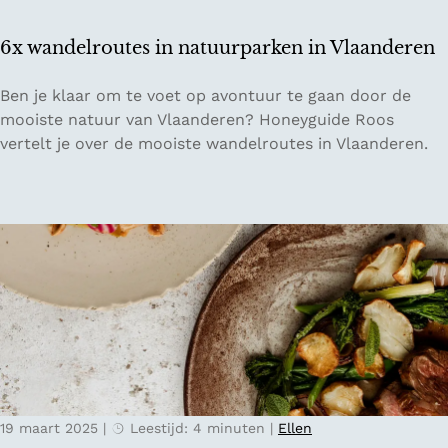
r
h
u
e
6x wandelroutes in natuurparken in Vlaanderen
g
n
g
6
Ben je klaar om te voet op avontuur te gaan door de
e
x
mooiste natuur van Vlaanderen? Honeyguide Roos
w
vertelt je over de mooiste wandelroutes in Vlaanderen.
a
n
d
e
l
r
o
u
t
e
s
19 maart 2025
|
Leestijd: 4 minuten
|
Ellen
i