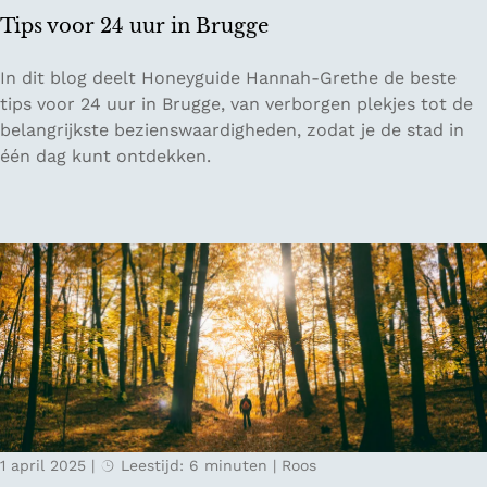
e
Tips voor 24 uur in Brugge
n
r
T
In dit blog deelt Honeyguide Hannah-Grethe de beste
e
i
tips voor 24 uur in Brugge, van verborgen plekjes tot de
s
p
belangrijkste bezienswaardigheden, zodat je de stad in
t
s
één dag kunt ontdekken.
a
v
u
o
r
o
a
r
n
2
t
4
s
u
i
u
n
r
Z
i
u
n
t
1 april 2025
|
Leestijd: 6 minuten
|
Roos
B
p