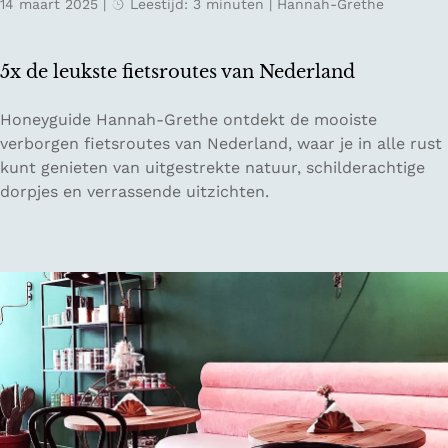
14 maart 2025
|
Leestijd: 3 minuten
|
Hannah-Grethe
e
n
t
d
p
e
5x de leukste fietsroutes van Nederland
o
r
s
e
5
Honeyguide Hannah-Grethe ontdekt de mooiste
i
n
x
verborgen fietsroutes van Nederland, waar je in alle rust
t
d
kunt genieten van uitgestrekte natuur, schilderachtige
i
e
dorpjes en verrassende uitzichten.
e
l
v
e
e
u
i
k
m
s
p
t
a
e
c
f
t
i
i
e
n