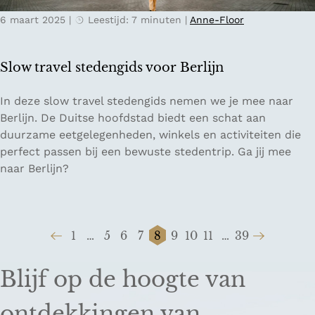
p
d
6 maart 2025
|
Leestijd: 7 minuten
|
Anne-Floor
p
e
n
Slow travel stedengids voor Berlijn
e
n
S
In deze slow travel stedengids nemen we je mee naar
e
l
Berlijn. De Duitse hoofdstad biedt een schat aan
t
o
duurzame eetgelegenheden, winkels en activiteiten die
e
w
perfect passen bij een bewuste stedentrip. Ga jij mee
n
t
naar Berlijn?
i
r
n
a
H
v
a
1
…
5
6
7
8
9
10
11
…
39
e
r
G
G
G
G
G
H
G
G
G
G
G
l
d
a
a
a
a
a
u
a
a
a
a
a
s
Blijf op de hoogte van
e
n
n
n
n
n
i
n
n
n
n
n
t
r
a
a
a
a
a
d
a
a
a
a
a
e
ontdekkingen van
w
a
a
a
a
a
i
a
a
a
a
a