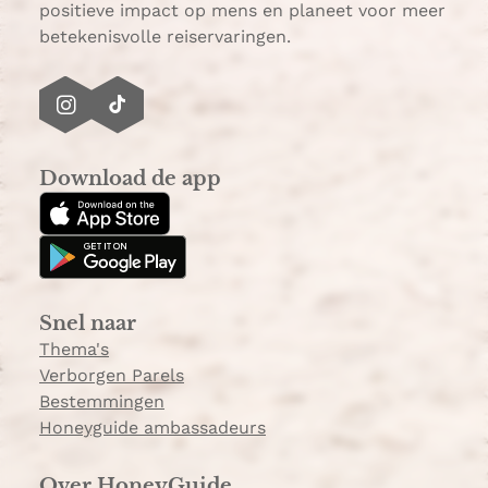
positieve impact op mens en planeet voor meer
betekenisvolle reiservaringen.
I
T
n
i
s
k
Download de app
t
T
a
o
g
k
r
a
Snel naar
m
Thema's
Verborgen Parels
Bestemmingen
Honeyguide ambassadeurs
Over HoneyGuide