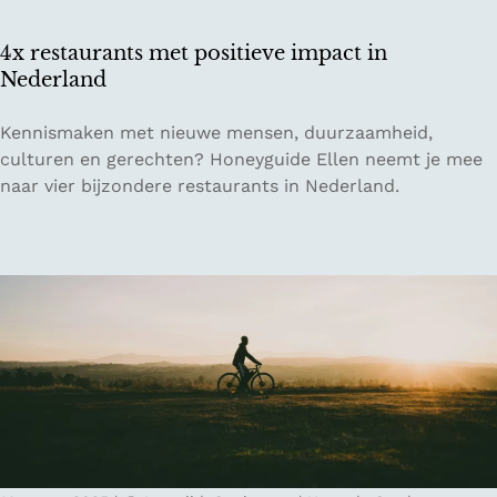
n
n
4x restaurants met positieve impact in
a
Nederland
t
u
4
Kennismaken met nieuwe mensen, duurzaamheid,
u
x
culturen en gerechten? Honeyguide Ellen neemt je mee
r
r
naar vier bijzondere restaurants in Nederland.
p
e
a
s
r
t
k
a
e
u
n
r
i
a
n
n
V
t
l
s
a
m
a