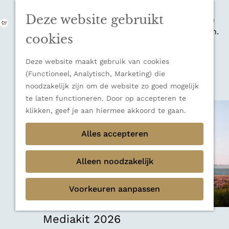
zijn indrukwekkende Alpen, maar ook een
Deze website gebruikt
veelzijdige bestemming voor wie houdt van
M
natuur, rust en adembenemende uitzichten.
e
G
cookies
Ontdek alle bestemmingen
n
a
u
Sluiten
n
Deze website maakt gebruik van cookies
Thema's
a
(Functioneel, Analytisch, Marketing) die
Verborgen parels
a
noodzakelijk zijn om de website zo goed mogelijk
Terug
Ons verhaal
r
te laten functioneren. Door op accepteren te
d
klikken, geef je aan hiermee akkoord te gaan.
e
h
Alles accepteren
o
m
Alleen noodzakelijk
e
p
Voorkeuren aanpassen
a
g
e
Mediakit 2026