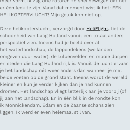
meer vorm. Ik zag drie rotoren zo snel bewegen dat het
er één leek te zijn. Vanaf dat moment wist ik het: EEN
HELIKOPTERVLUCHT! Mijn geluk kon niet op.
Deze helikoptervlucht, verzorgd door
HeliFlight
,
liet de
schoonheid van Laag Holland vanuit een totaal anders
perspectief zien. Ineens had je beeld over al
het waterlandschap, de lappendekens (weilanden
omgeven door water), de tulpenvelden en mooie dorpen
en steden die Laag Holland rijk is. Vanuit de lucht ervaar
je het landschap nét weer anders dan wanneer je met
beide voeten op de grond staat. Ineens wordt de wereld
kleiner en kun je verder kijken dan je had kunnen
dromen. Het landschap vliegt letterlijk aan je voorbij (of
jij aan het landschap). En in één blik in de rondte kon
ik Monnickendam, Edam en de Zaanse schans zien
liggen. Ik werd er even helemaal stil van.