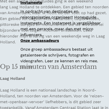
Met een aantal Honeyguides ging ik een weekend
Instameets
lang Laag Holland te ontdekken. Een gebied ten noorden
In opdracht van destinaties en
van Amsterdam, waar ik nooit eerder voet op had gezet.
reisorganisaties organiseert Honeyguide
Een gebied vol uitgestrekte weilanden, tulpenvelden,
Instameets. Een Instameet is vergelijkbaar
pittoreske dorpjes en monumenten die we met allerlei
met een persreis, maar dan met micro
bijzondere voertuigen mochten ontdekken. Lees
influencers.
hieronder mijn ervaring van een weekendje weg in Laag
Onze ambassadeurs
Holland.
Onze groep ambassadeurs bestaat uit
getalenteerde schrijvers, fotografen en
videografen. Leer ze kennen en reis mee.
Op 15 minuten van Amsterdam
Sluiten
Laag Holland
Laag Holland is een nationaal landschap in Noord-
Holland, ten noorden van Amsterdam. Voor de 'reizen-
met-openbaar-vervoer' liefhebbers, is dit gebied zeer
toegankelijk. Vanaf Amsterdam Centraal Station laat je in