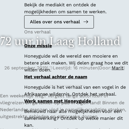
Bekijk de mediakit en ontdek de
mogelijkheden om samen te werken.
Alles over ons verhaal
Ons verhaal
72 uur in Laag Holland
Onze missie
Honeyguide wil de wereld een mooiere en
betere plek maken. Wij delen graag hoe we dit
26 september 2019
|
Leestijd: 16 minuten
|
Door:
Marit
|
willen doen.
Het verhaal achter de naam
Honeyguide is het verhaal van een vogel in de
Afrikaanse wildernis. Ontdek het verhaal.
Een weekendje weg? Vergeet lange autoritten of
Werk samen met Honeyguide
vliegreizen en ga lekker op pad in eigen land! Binnen de
Nederlandse grenzen vind je namelijk prachtige streken,
Benieuwd naar alle mogelijkheden voor een
uitgestrekte gebieden en pittoreske dorpen.
samenwerking? Ontdek op welke manier dit
kan.