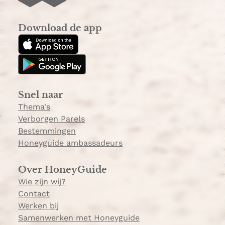
n
i
s
k
Download de app
t
T
a
o
g
k
r
a
Snel naar
m
Thema's
Verborgen Parels
Bestemmingen
Honeyguide ambassadeurs
Over HoneyGuide
Wie zijn wij?
Contact
Werken bij
Samenwerken met Honeyguide