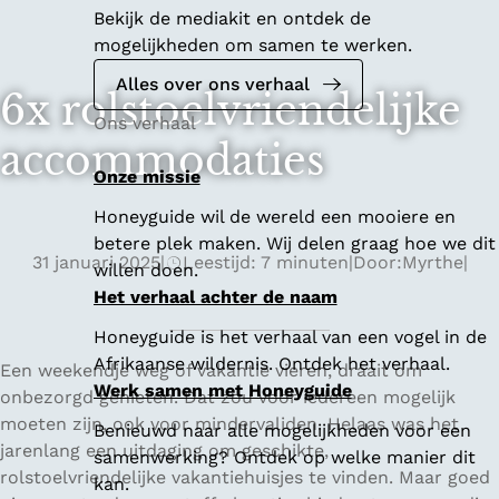
Bekijk de mediakit en ontdek de
mogelijkheden om samen te werken.
Alles over ons verhaal
6x rolstoelvriendelijke
Ons verhaal
accommodaties
Onze missie
Honeyguide wil de wereld een mooiere en
betere plek maken. Wij delen graag hoe we dit
31 januari 2025
|
Leestijd: 7 minuten
|
Door:
Myrthe
|
willen doen.
Het verhaal achter de naam
Honeyguide is het verhaal van een vogel in de
Afrikaanse wildernis. Ontdek het verhaal.
Een weekendje weg of vakantie vieren, draait om
Werk samen met Honeyguide
onbezorgd genieten. Dat zou voor iedereen mogelijk
moeten zijn, ook voor mindervaliden. Helaas was het
Benieuwd naar alle mogelijkheden voor een
jarenlang een uitdaging om geschikte,
samenwerking? Ontdek op welke manier dit
rolstoelvriendelijke vakantiehuisjes te vinden. Maar goed
kan.