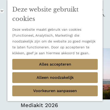
zijn indrukwekkende Alpen, maar ook een
Deze website gebruikt
veelzijdige bestemming voor wie houdt van
M
natuur, rust en adembenemende uitzichten.
e
G
cookies
Ontdek alle bestemmingen
n
a
u
Sluiten
n
Deze website maakt gebruik van cookies
Thema's
a
(Functioneel, Analytisch, Marketing) die
Verborgen parels
a
noodzakelijk zijn om de website zo goed mogelijk
Terug
Ons verhaal
r
te laten functioneren. Door op accepteren te
d
klikken, geef je aan hiermee akkoord te gaan.
e
h
Alles accepteren
o
m
Alleen noodzakelijk
e
p
Voorkeuren aanpassen
a
g
e
Mediakit 2026