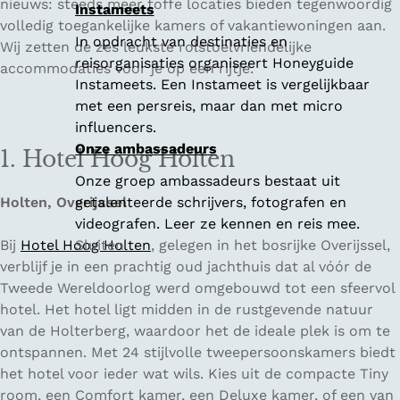
nieuws: steeds meer toffe locaties bieden tegenwoordig
Instameets
volledig toegankelijke kamers of vakantiewoningen aan.
In opdracht van destinaties en
Wij zetten de zes leukste rolstoelvriendelijke
reisorganisaties organiseert Honeyguide
accommodaties voor je op een rijtje.
Instameets. Een Instameet is vergelijkbaar
met een persreis, maar dan met micro
influencers.
Onze ambassadeurs
1. Hotel Hoog Holten
Onze groep ambassadeurs bestaat uit
Holten, Overijssel
getalenteerde schrijvers, fotografen en
videografen. Leer ze kennen en reis mee.
Bij
Hotel Hoog Holten
Sluiten
, gelegen in het bosrijke Overijssel,
verblijf je in een prachtig oud jachthuis dat al vóór de
Tweede Wereldoorlog werd omgebouwd tot een sfeervol
hotel. Het hotel ligt midden in de rustgevende natuur
van de Holterberg, waardoor het de ideale plek is om te
ontspannen. Met 24 stijlvolle tweepersoonskamers biedt
het hotel voor ieder wat wils. Kies uit de compacte Tiny
room, een Comfort kamer, een Deluxe kamer, of een van