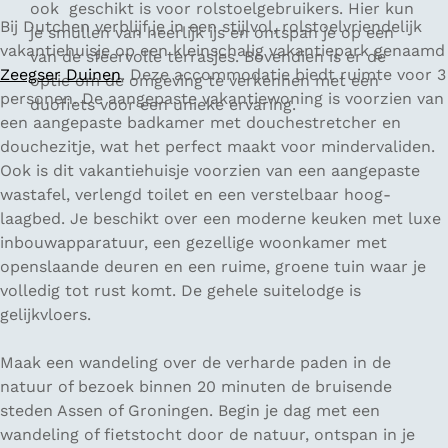
ook geschikt is voor rolstoelgebruikers. Hier kun
Bij Dutchen verblijf je in een stijlvol, rolstoelvriendelijk
je smullen van heerlijk ijs en ontspan je op een
vakantiehuisje op een kleinschalig vakantiepark genaamd
van de sfeervolle terrasjes. Bovendien is er de
Zeegser Duinen
. Deze accommodatie biedt ruimte voor 3
optie om de omgeving te verkennen met een
personen. De aangepaste vakantiewoning is voorzien van
duofiets voor een unieke ervaring.
een aangepaste badkamer met douchestretcher en
douchezitje, wat het perfect maakt voor mindervaliden.
Ook is dit vakantiehuisje voorzien van een aangepaste
wastafel, verlengd toilet en een verstelbaar hoog-
laagbed. Je beschikt over een moderne keuken met luxe
inbouwapparatuur, een gezellige woonkamer met
openslaande deuren en een ruime, groene tuin waar je
volledig tot rust komt. De gehele suitelodge is
gelijkvloers.
Maak een wandeling over de verharde paden in de
natuur of bezoek binnen 20 minuten de bruisende
steden Assen of Groningen. Begin je dag met een
wandeling of fietstocht door de natuur, ontspan in je