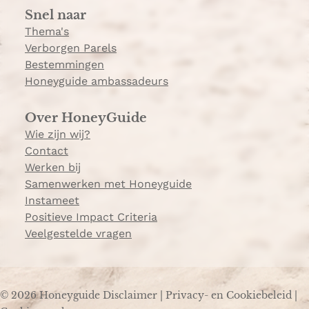
n
Snel naar
m
g
Thema's
Verborgen Parels
Bestemmingen
Honeyguide ambassadeurs
Over HoneyGuide
Wie zijn wij?
Contact
Werken bij
Samenwerken met Honeyguide
Instameet
Positieve Impact Criteria
Veelgestelde vragen
© 2026 Honeyguide
Disclaimer
|
Privacy- en Cookiebeleid
|