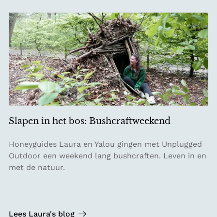
l
r
e
e
m
a
a
t
a
W
n
i
j
s
e
n
Slapen in het bos: Bushcraftweekend
E
i
S
Honeyguides Laura en Yalou gingen met Unplugged
g
l
Outdoor een weekend lang bushcraften. Leven in en
e
a
met de natuur.
n
p
:
e
e
n
e
i
Lees Laura's blog