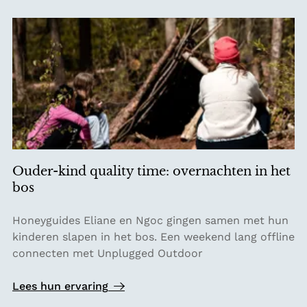
Ouder-kind quality time: overnachten in het
bos
O
Honeyguides Eliane en Ngoc gingen samen met hun
u
kinderen slapen in het bos. Een weekend lang offline
d
connecten met Unplugged Outdoor
e
r
Lees hun ervaring
-