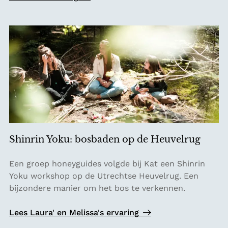
n
n
e
h
n
e
k
t
e
b
l
o
t
s
j
:
e
B
n
u
a
s
a
Shinrin Yoku: bosbaden op de Heuvelrug
h
r
c
b
S
Een groep honeyguides volgde bij Kat een Shinrin
r
i
h
Yoku workshop op de Utrechtse Heuvelrug. Een
a
n
i
bijzondere manier om het bos te verkennen.
f
n
n
t
e
r
Lees Laura' en Melissa's ervaring
w
n
i