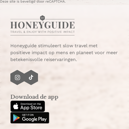
i
Deze site is beveiligd door reCAPTCHA.
j
d
e
n
s
p
Honeyguide stimuleert slow travel met
a
positieve impact op mens en planeet voor meer
a
betekenisvolle reiservaringen.
r
d
e
I
T
n
n
i
c
s
k
Download de app
o
t
T
a
a
o
c
g
k
h
r
i
a