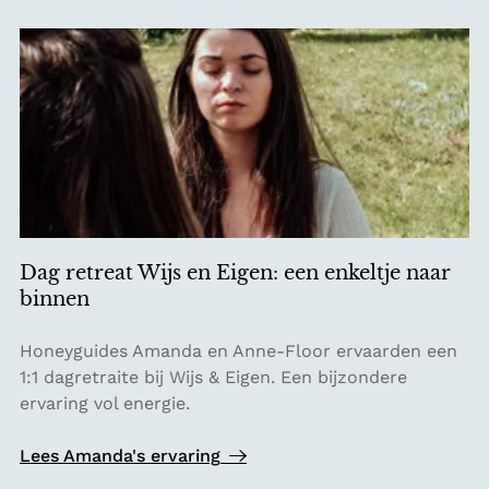
e
f
r
d
n
e
a
e
c
n
h
e
t
r
e
g
n
i
i
e
n
Dag retreat Wijs en Eigen: een enkeltje naar
v
h
binnen
a
e
n
t
D
Honeyguides Amanda en Anne-Floor ervaarden een
d
b
a
1:1 dagretraite bij Wijs & Eigen. Een bijzondere
e
o
g
ervaring vol energie.
v
s
r
o
e
Lees Amanda's ervaring
l
t