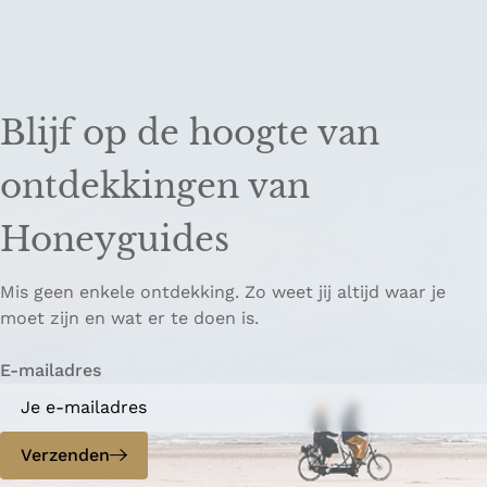
H
z
e
o
u
n
v
d
e
Blijf op de hoogte van
e
l
r
r
e
ontdekkingen van
u
o
g
n
Honeyguides
t
m
Mis geen enkele ontdekking. Zo weet jij altijd waar je
o
moet zijn en wat er te doen is.
e
t
E-mailadres
i
n
g
Verzenden
t