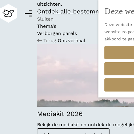
uitzichten.
Deze we
Ontdek alle bestemmingen
M
e
Sluiten
Deze website m
n
Thema's
G
website zo goe
u
Verborgen parels
a
akkoord te ga
Terug
Ons verhaal
n
a
a
r
d
e
h
o
m
e
p
Mediakit 2026
a
Bekijk de mediakit en ontdek de mogelij
g
e