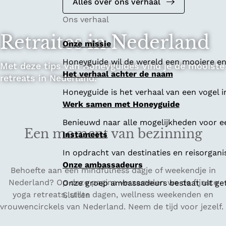
Alles over ons verhaal
Ons verhaal
Retraites in Nederland
Onze missie
Honeyguide wil de wereld een mooiere en 
Met deze tips van Honeyguides vind je de mooiste
Het verhaal achter de naam
retreats in Nederland.
Honeyguide is het verhaal van een vogel i
Werk samen met Honeyguide
Benieuwd naar alle mogelijkheden voor 
Een moment van bezinning
Instameets
In opdracht van destinaties en reisorgan
Onze ambassadeurs
Behoefte aan een mindfulness dagje of weekendje in
Nederland? Op deze pagina verzamelen we de fijnste
Onze groep ambassadeurs bestaat uit geta
yoga retreats, stilte dagen, wellness weekenden en
Sluiten
vrouwencirckels van Nederland. Neem de tijd voor jezelf.