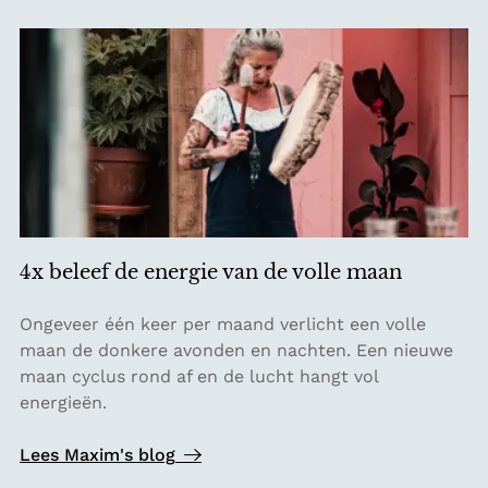
k
i
n
d
q
u
a
l
i
t
4x beleef de energie van de volle maan
y
t
4
Ongeveer één keer per maand verlicht een volle
i
x
maan de donkere avonden en nachten. Een nieuwe
m
b
maan cyclus rond af en de lucht hangt vol
e
e
energieën.
:
l
o
e
Lees Maxim's blog
v
e