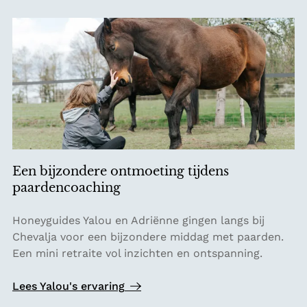
e
n
e
Y
k
o
e
k
n
u
d
:
b
o
s
b
Een bijzondere ontmoeting tijdens
a
paardencoaching
d
e
E
Honeyguides Yalou en Adriënne gingen langs bij
n
e
Chevalja voor een bijzondere middag met paarden.
o
n
Een mini retraite vol inzichten en ontspanning.
p
b
d
i
Lees Yalou's ervaring
e
j