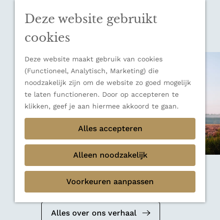
n
u
Sluiten
n
Deze website gebruikt
Thema's
a
Verborgen parels
a
cookies
Terug
Ons verhaal
r
d
Deze website maakt gebruik van cookies
e
(Functioneel, Analytisch, Marketing) die
h
noodzakelijk zijn om de website zo goed mogelijk
o
te laten functioneren. Door op accepteren te
m
klikken, geef je aan hiermee akkoord te gaan.
e
Alles accepteren
p
a
g
Alleen noodzakelijk
e
Mediakit 2026
Voorkeuren aanpassen
Bekijk de mediakit en ontdek de
mogelijkheden om samen te werken.
Alles over ons verhaal