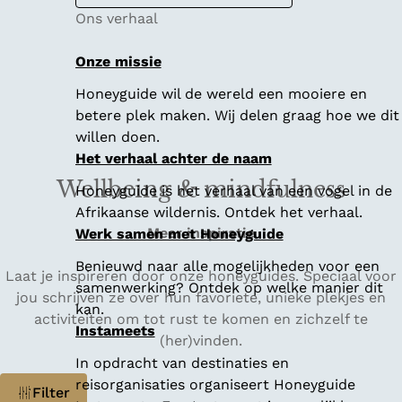
Ons verhaal
Onze missie
Honeyguide wil de wereld een mooiere en
betere plek maken. Wij delen graag hoe we dit
willen doen.
Het verhaal achter de naam
Wellbeing & mindfulness
Honeyguide is het verhaal van een vogel in de
Afrikaanse wildernis. Ontdek het verhaal.
Meer inspiratie
Werk samen met Honeyguide
Benieuwd naar alle mogelijkheden voor een
Laat je inspireren door onze honeyguides. Speciaal voor
samenwerking? Ontdek op welke manier dit
jou schrijven ze over hun favoriete, unieke plekjes en
kan.
activiteiten om tot rust te komen en zichzelf te
Instameets
(her)vinden.
In opdracht van destinaties en
W
reisorganisaties organiseert Honeyguide
Filter