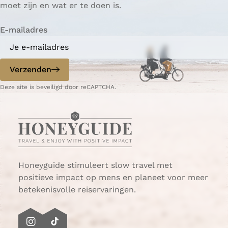
moet zijn en wat er te doen is.
g
i
r
o
e
j
a
d
E-mailadres
n
k
g
g
:
s
e
e
P
e
n
:
Verzenden
r
b
o
v
i
e
p
e
Deze site is beveiligd door reCAPTCHA.
e
r
K
r
s
g
e
t
t
e
l
r
e
n
t
a
r
:
i
g
e
P
s
e
Honeyguide stimuleert slow travel met
g
r
c
n
positieve impact op mens en planeet voor meer
g
i
h
o
betekenisvolle reiservaringen.
P
e
e
p
r
s
g
K
e
t
r
e
I
T