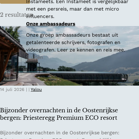
Instameets. Een Instameet is vergelijkbaar
a
met een persreis, maar dan met micro
2 resultaten
t
influencers.
Onze ambassadeurs
z
Onze groep ambassadeurs bestaat uit
o
getalenteerde schrijvers, fotografen en
e
videografen. Leer ze kennen en reis mee.
Sluiten
k
j
e
14 juli 2026
|
|
Yalou
?
Bijzonder overnachten in de Oostenrijkse
bergen: Priesteregg Premium ECO resort
B
Bijzonder overnachten in de Oostenrijkse bergen: