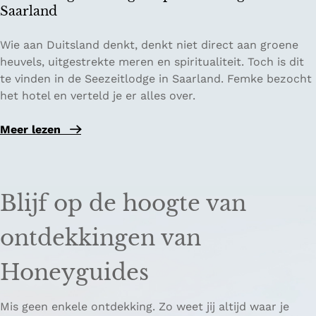
i
r
Saarland
n
n
d
a
S
Wie aan Duitsland denkt, denkt niet direct aan groene
e
c
e
heuvels, uitgestrekte meren en spiritualiteit. Toch is dit
O
h
e
te vinden in de Seezeitlodge in Saarland. Femke bezocht
o
t
z
het hotel en verteld je er alles over.
s
e
e
t
n
i
o
Meer lezen
e
i
t
v
n
n
l
e
r
d
o
r
i
e
d
Blijf op de hoogte van
S
j
O
g
e
k
o
e
e
ontdekkingen van
s
s
:
z
e
t
v
e
Honeyguides
b
e
e
i
e
n
r
t
Mis geen enkele ontdekking. Zo weet jij altijd waar je
r
r
t
l