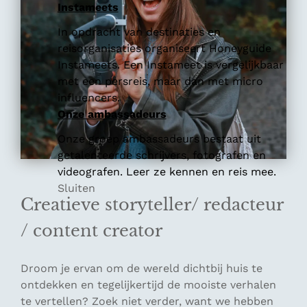
Instameets
In opdracht van destinaties en
reisorganisaties organiseert Honeyguide
Instameets. Een Instameet is vergelijkbaar
met een persreis, maar dan met micro
influencers.
Onze ambassadeurs
Onze groep ambassadeurs bestaat uit
getalenteerde schrijvers, fotografen en
videografen. Leer ze kennen en reis mee.
Sluiten
Creatieve storyteller/ redacteur
/ content creator
Droom je ervan om de wereld dichtbij huis te
ontdekken en tegelijkertijd de mooiste verhalen
te vertellen? Zoek niet verder, want we hebben