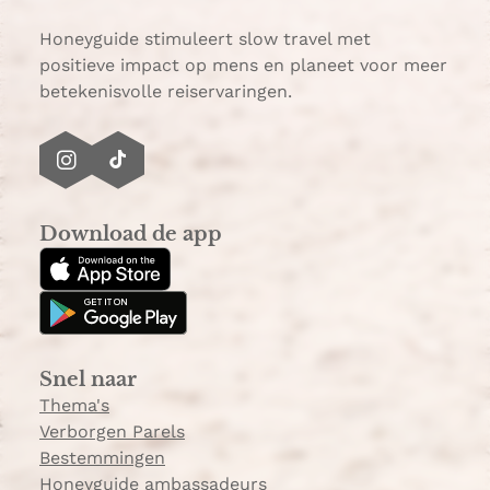
Honeyguide stimuleert slow travel met
positieve impact op mens en planeet voor meer
betekenisvolle reiservaringen.
I
T
n
i
s
k
Download de app
t
T
a
o
g
k
r
a
Snel naar
m
Thema's
Verborgen Parels
Bestemmingen
Honeyguide ambassadeurs