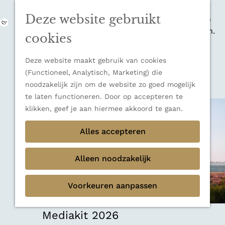
zijn indrukwekkende Alpen, maar ook een
Deze website gebruikt
veelzijdige bestemming voor wie houdt van
M
natuur, rust en adembenemende uitzichten.
e
G
cookies
Ontdek alle bestemmingen
n
a
u
Sluiten
n
Deze website maakt gebruik van cookies
Thema's
a
(Functioneel, Analytisch, Marketing) die
Verborgen parels
a
noodzakelijk zijn om de website zo goed mogelijk
Terug
Ons verhaal
r
te laten functioneren. Door op accepteren te
d
klikken, geef je aan hiermee akkoord te gaan.
e
h
Alles accepteren
o
m
Alleen noodzakelijk
e
p
Voorkeuren aanpassen
a
g
e
Mediakit 2026