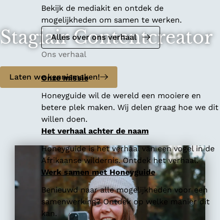
Bekijk de mediakit en ontdek de
mogelijkheden om samen te werken.
Stagiair Contentcreator
Alles over ons verhaal
Ons verhaal
Laten we kennismaken!
Onze missie
Honeyguide wil de wereld een mooiere en
betere plek maken. Wij delen graag hoe we dit
willen doen.
Het verhaal achter de naam
Honeyguide is het verhaal van een vogel in de
Afrikaanse wildernis. Ontdek het verhaal.
Werk samen met Honeyguide
Benieuwd naar alle mogelijkheden voor een
samenwerking? Ontdek op welke manier dit
kan.