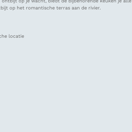
ntbijt op je wacht, biedt de bijbehorende keuken je alle v
tbijt op het romantische terras aan de rivier.
he locatie