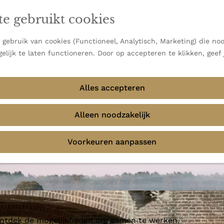
en vooral bekend om zijn indrukwekkende Alpen, maar ook
te gebruikt cookies
 uitzichten.
emmingen
gebruik van cookies (Functioneel, Analytisch, Marketing) die noo
elijk te laten functioneren. Door op accepteren te klikken, geef
Alles accepteren
e Dom
Alleen noodzakelijk
Voorkeuren aanpassen
 ontdek de mogelijkheden om samen te werken.