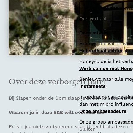
Alles over ons verha
Ons verhaal
Onze missie
Honeyguide wil de were
Het verhaal achter de
Honeyguide is het verha
Werk samen met Hone
Benieuwd naar alle mo
Over deze verborgen parel
Instameets
In opdracht van destin
Bij Slapen onder de Dom slaap je in een knusse werfk
dan met micro influenc
Onze ambassadeurs
Waarom je in deze B&B wilt overnachten
Onze groep ambassadeur
Er is bijna niets zo typerend voor Utrecht als deze c
Sluiten