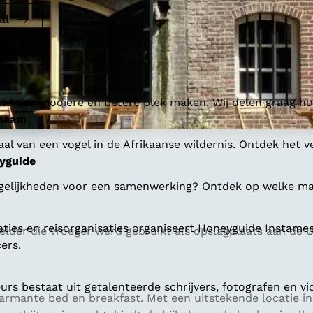
al
ld een mooiere en betere plek maken. Wij delen graag hoe
 naam
al van een vogel in de Afrikaanse wildernis. Ontdek het v
yguide
gelijkheden voor een samenwerking? Ontdek op welke man
aties en reisorganisaties organiseert Honeyguide Instamee
elder die vroeger werd gebruikt als opslagplaats aan de 
ers.
s bestaat uit getalenteerde schrijvers, fotografen en vi
harmante bed en breakfast. Met een uitstekende locatie i