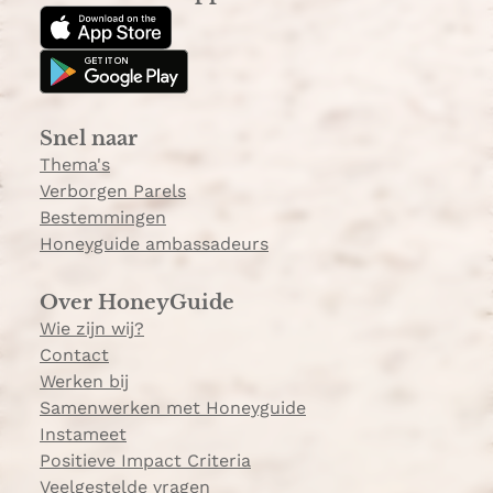
t
T
a
o
g
k
r
a
Snel naar
m
Thema's
Verborgen Parels
Bestemmingen
Honeyguide ambassadeurs
Over HoneyGuide
Wie zijn wij?
Contact
Werken bij
Samenwerken met Honeyguide
Instameet
Positieve Impact Criteria
Veelgestelde vragen