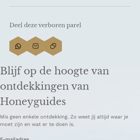
Deel deze verboren parel
D
D
L
e
e
i
e
e
n
Blijf op de hoogte van
l
l
k
d
d
k
ontdekkingen van
e
e
o
z
z
p
Honeyguides
e
e
i
p
p
ë
Mis geen enkele ontdekking. Zo weet jij altijd waar je
a
a
r
moet zijn en wat er te doen is.
g
g
e
i
i
n
E-mailadres
n
n