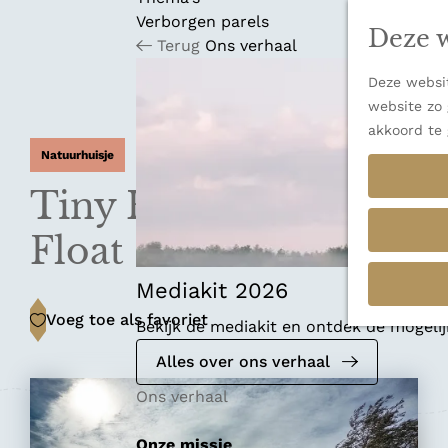
n
u
Verborgen parels
a
Deze w
Terug
Ons verhaal
n
a
Deze websit
a
website zo 
r
akkoord te 
d
Natuurhuisje
e
h
Tiny House Konga
o
m
Float
e
p
Mediakit 2026
a
Voeg toe als favoriet
Voeg toe als favoriet
Bekijk de mediakit en ontdek de mogel
g
e
Alles over ons verhaal
Ons verhaal
Onze missie