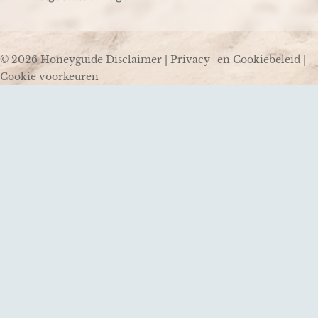
© 2026 Honeyguide
Disclaimer
|
Privacy- en Cookiebeleid
|
Cookie voorkeuren