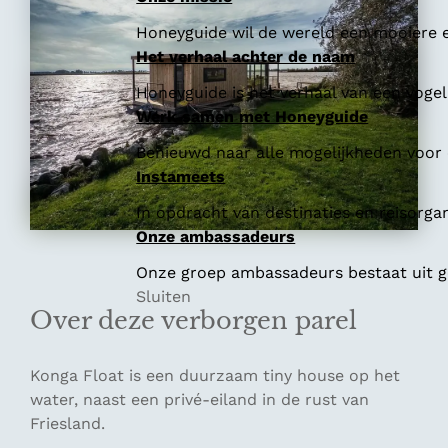
Honeyguide wil de wereld een mooiere e
Het verhaal achter de naam
Honeyguide is het verhaal van een vogel 
Werk samen met Honeyguide
Benieuwd naar alle mogelijkheden voor
Instameets
In opdracht van destinaties en reisorga
Onze ambassadeurs
Onze groep ambassadeurs bestaat uit ge
Sluiten
Over deze verborgen parel
Konga Float is een duurzaam tiny house op het
water, naast een privé-eiland in de rust van
Friesland.