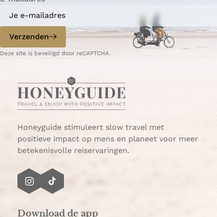
a
a
o
o
p
p
Verzenden
W
e
Deze site is beveiligd door reCAPTCHA.
h
-
a
m
t
a
s
i
A
l
p
p
Honeyguide stimuleert slow travel met
positieve impact op mens en planeet voor meer
betekenisvolle reiservaringen.
I
T
n
i
s
k
Download de app