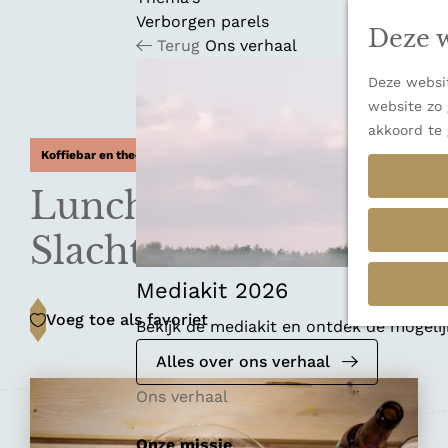
n
u
Verborgen parels
a
Deze w
Terug
Ons verhaal
n
a
Deze websit
a
website zo 
r
akkoord te 
d
Koffiebar en theehuis
e
h
Lunchroom Het
o
m
Slachthuis
e
p
Mediakit 2026
a
Voeg toe als favoriet
Voeg toe als favoriet
Bekijk de mediakit en ontdek de mogel
g
e
Alles over ons verhaal
Ons verhaal
Onze missie