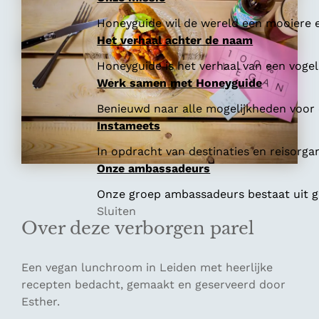
Honeyguide wil de wereld een mooiere e
Het verhaal achter de naam
Honeyguide is het verhaal van een vogel 
Werk samen met Honeyguide
Benieuwd naar alle mogelijkheden voor
Instameets
In opdracht van destinaties en reisorga
Onze ambassadeurs
Onze groep ambassadeurs bestaat uit ge
Sluiten
Over deze verborgen parel
Een vegan lunchroom in Leiden met heerlijke
recepten bedacht, gemaakt en geserveerd door
Esther.