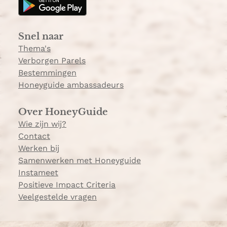
g
k
r
a
Snel naar
m
Thema's
Verborgen Parels
Bestemmingen
Honeyguide ambassadeurs
Over HoneyGuide
Wie zijn wij?
Contact
Werken bij
Samenwerken met Honeyguide
Instameet
Positieve Impact Criteria
Veelgestelde vragen