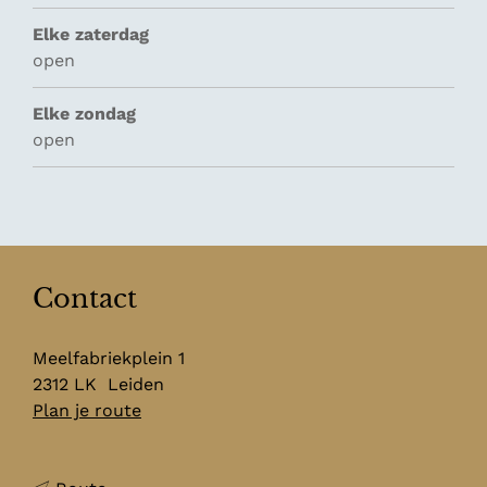
Elke zaterdag
open
Elke zondag
open
Contact
Meelfabriekplein 1
2312 LK
Leiden
n
Plan je route
a
a