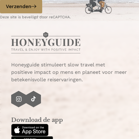
p
p
Verzenden
W
e
Deze site is beveiligd door reCAPTCHA.
h
-
a
m
t
a
s
i
A
l
p
p
Honeyguide stimuleert slow travel met
positieve impact op mens en planeet voor meer
betekenisvolle reiservaringen.
I
T
n
i
s
k
Download de app
t
T
a
o