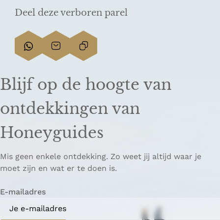
Deel deze verboren parel
D
D
L
e
e
i
e
e
n
Blijf op de hoogte van
l
l
k
d
d
k
ontdekkingen van
e
e
o
z
z
p
Honeyguides
e
e
i
p
p
ë
Mis geen enkele ontdekking. Zo weet jij altijd waar je
a
a
r
moet zijn en wat er te doen is.
g
g
e
i
i
n
E-mailadres
n
n
a
a
o
o