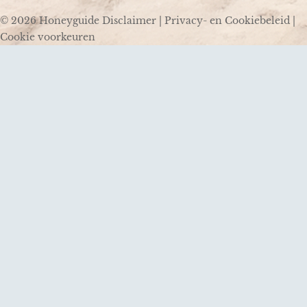
© 2026 Honeyguide
Disclaimer
|
Privacy- en Cookiebeleid
|
Cookie voorkeuren