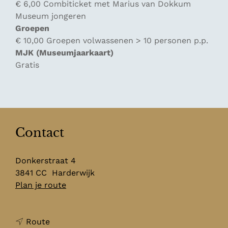
€ 6,00 Combiticket met Marius van Dokkum
Museum jongeren
Groepen
€ 10,00 Groepen volwassenen > 10 personen p.p.
MJK (Museumjaarkaart)
Gratis
Contact
Donkerstraat 4
3841 CC
Harderwijk
n
Plan je route
a
a
n
r
Route