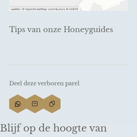
Leaflet
|
© OpenStreetMap contributors © CARTO
Tips van onze Honeyguides
Deel deze verboren parel
D
D
L
e
e
i
e
e
n
Blijf op de hoogte van
l
l
k
d
d
k