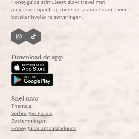
p
Honeyguide stimuleert slow travel met
positieve impact op mens en planeet voor meer
betekenisvolle reiservaringen.
I
T
n
i
s
k
Download de app
t
T
a
o
g
k
r
a
Snel naar
m
Thema's
Verborgen Parels
Bestemmingen
Honeyguide ambassadeurs