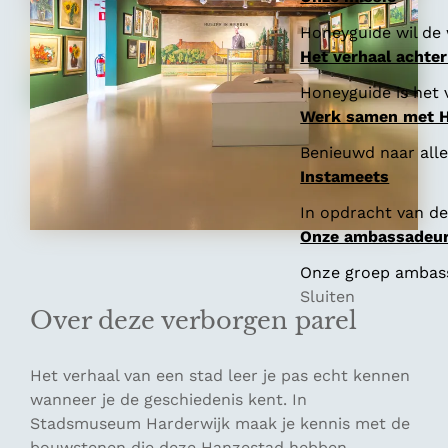
Honeyguide wil de 
Het verhaal achte
Honeyguide is het 
Werk samen met 
Benieuwd naar all
Instameets
In opdracht van de
Onze ambassadeu
Onze groep ambassa
Sluiten
Over deze verborgen parel
Het verhaal van een stad leer je pas echt kennen
wanneer je de geschiedenis kent. In
Stadsmuseum Harderwijk maak je kennis met de
bouwstenen die deze Hanzestad hebben