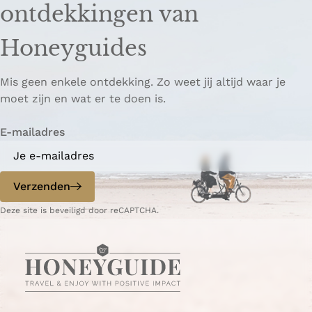
ontdekkingen van
e
e
o
z
z
p
Honeyguides
e
e
i
p
p
ë
Mis geen enkele ontdekking. Zo weet jij altijd waar je
a
a
r
moet zijn en wat er te doen is.
g
g
e
i
i
n
E-mailadres
n
n
a
a
o
o
p
p
Verzenden
W
e
Deze site is beveiligd door reCAPTCHA.
h
-
a
m
t
a
s
i
A
l
p