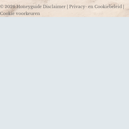
© 2026 Honeyguide
Disclaimer
|
Privacy- en Cookiebeleid
|
Cookie voorkeuren