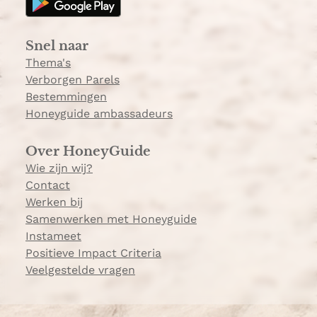
r
a
Snel naar
m
Thema's
Verborgen Parels
Bestemmingen
Honeyguide ambassadeurs
Over HoneyGuide
Wie zijn wij?
Contact
Werken bij
Samenwerken met Honeyguide
Instameet
Positieve Impact Criteria
Veelgestelde vragen