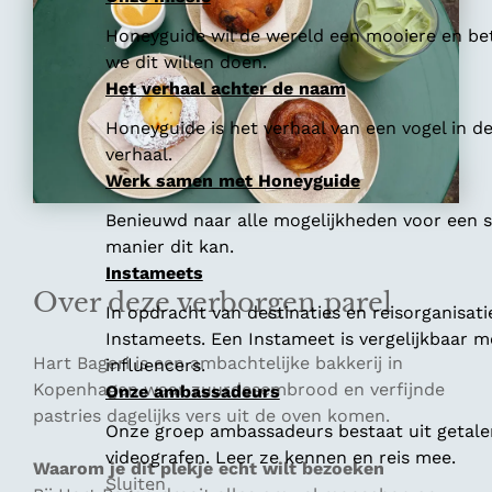
Honeyguide wil de wereld een mooiere en bet
we dit willen doen.
Het verhaal achter de naam
Honeyguide is het verhaal van een vogel in d
verhaal.
Werk samen met Honeyguide
Benieuwd naar alle mogelijkheden voor een
manier dit kan.
Instameets
Over deze verborgen parel
In opdracht van destinaties en reisorganisat
Instameets. Een Instameet is vergelijkbaar 
Hart Bageri is een ambachtelijke bakkerij in
influencers.
Kopenhagen waar zuurdesembrood en verfijnde
Onze ambassadeurs
pastries dagelijks vers uit de oven komen.
Onze groep ambassadeurs bestaat uit getalen
videografen. Leer ze kennen en reis mee.
Waarom je dit plekje echt wilt bezoeken
Sluiten