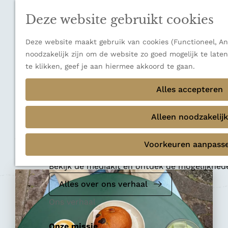
n
a
u
Verborgen parels
n
Deze website gebruikt cookies
Terug
Ons verhaal
a
a
Deze website maakt gebruik van cookies (Functioneel, Ana
r
noodzakelijk zijn om de website zo goed mogelijk te late
d
te klikken, geef je aan hiermee akkoord te gaan.
e
Bakkerij
h
Alles accepteren
Hart Bageri
o
m
Alleen noodzakelijk
e
Voeg toe als favoriet
p
Voeg toe als favoriet
Voorkeuren aanpass
Mediakit 2026
a
g
Bekijk de mediakit en ontdek de mogelijkhe
e
Alles over ons verhaal
Ons verhaal
Onze missie