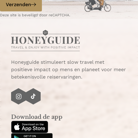
p
p
Verzenden
W
e
Deze site is beveiligd door reCAPTCHA.
h
-
a
m
t
a
s
i
A
l
p
p
Honeyguide stimuleert slow travel met
positieve impact op mens en planeet voor meer
betekenisvolle reiservaringen.
I
T
n
i
s
k
Download de app
t
T
a
o
g
k