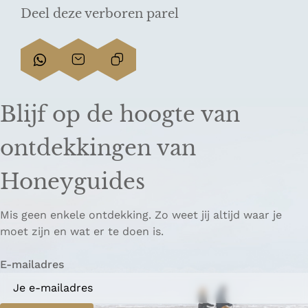
Deel deze verboren parel
D
D
L
e
e
i
e
e
n
Blijf op de hoogte van
l
l
k
d
d
k
ontdekkingen van
e
e
o
z
z
p
Honeyguides
e
e
i
p
p
ë
Mis geen enkele ontdekking. Zo weet jij altijd waar je
a
a
r
moet zijn en wat er te doen is.
g
g
e
i
i
n
E-mailadres
n
n
a
a
o
o