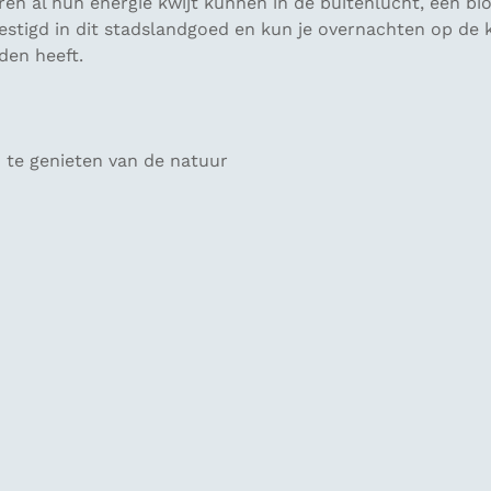
ren al hun energie kwijt kunnen in de buitenlucht, een bi
stigd in dit stadslandgoed en kun je overnachten op de k
eden heeft.
 te genieten van de natuur