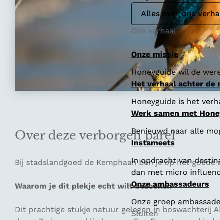
Alles over ons verha
Ons verhaal
Onze missie
Honeyguide wil de were
Het verhaal achter de
Honeyguide is het verha
Werk samen met Hone
Benieuwd naar alle mo
Over deze verborgen parel
Instameets
In opdracht van destin
Bij stadslandgoed de Kemphaan ben je op het goede a
dan met micro influenc
Onze ambassadeurs
Waarom je dit plekje echt wilt bezoeken
Onze groep ambassadeur
Dit prachtige stukje natuur gelegen in boswachterij 
Sluiten