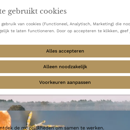
en vooral bekend om zijn indrukwekkende Alpen, maar ook
te gebruikt cookies
 uitzichten.
emmingen
gebruik van cookies (Functioneel, Analytisch, Marketing) die noo
elijk te laten functioneren. Door op accepteren te klikken, geef
Alles accepteren
mphaan
Alleen noodzakelijk
Voorkeuren aanpassen
 ontdek de mogelijkheden om samen te werken.