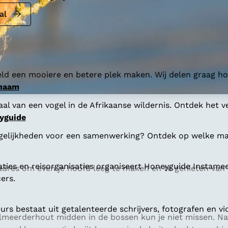
al
ld een mooiere en betere plek maken. Wij delen graag hoe
 naam
al van een vogel in de Afrikaanse wildernis. Ontdek het v
yguide
gelijkheden voor een samenwerking? Ontdek op welke man
aties en reisorganisaties organiseert Honeyguide Instamee
dres om even je hoofd leeg te maken en te genieten van 
ers.
s bestaat uit getalenteerde schrijvers, fotografen en vi
Almeerderhout midden in de bossen kun je niet missen. Na