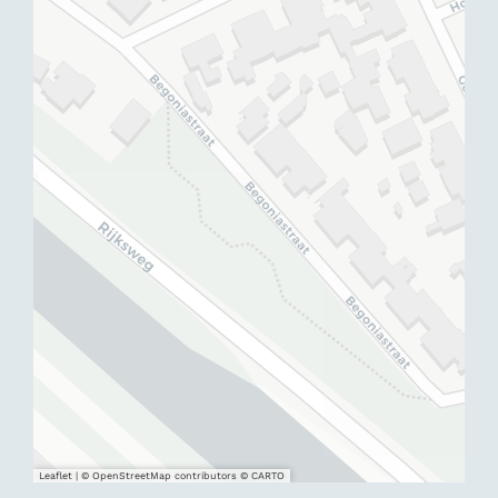
Leaflet
|
© OpenStreetMap contributors © CARTO