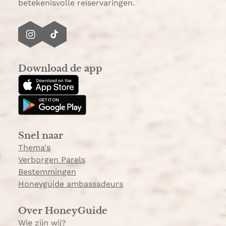
betekenisvolle reiservaringen.
I
T
n
i
s
k
Download de app
t
T
a
o
g
k
r
a
Snel naar
m
Thema's
Verborgen Parels
Bestemmingen
Honeyguide ambassadeurs
Over HoneyGuide
Wie zijn wij?