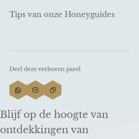
Tips van onze Honeyguides
Deel deze verboren parel
D
D
L
e
e
i
e
e
n
Blijf op de hoogte van
l
l
k
d
d
k
ontdekkingen van
e
e
o
z
z
p