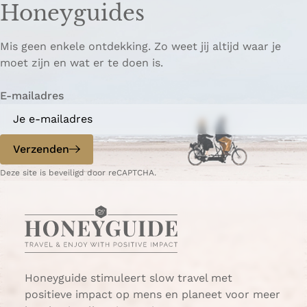
Honeyguides
e
e
i
p
p
ë
Mis geen enkele ontdekking. Zo weet jij altijd waar je
a
a
r
moet zijn en wat er te doen is.
g
g
e
i
i
n
E-mailadres
n
n
a
a
o
o
p
p
Verzenden
W
e
Deze site is beveiligd door reCAPTCHA.
h
-
a
m
t
a
s
i
A
l
p
p
Honeyguide stimuleert slow travel met
positieve impact op mens en planeet voor meer