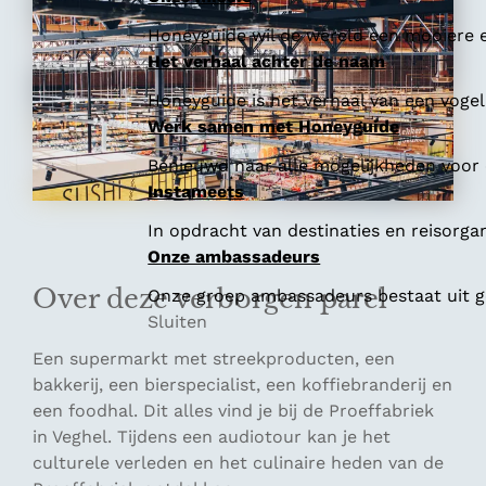
Honeyguide wil de wereld een mooiere e
Het verhaal achter de naam
Honeyguide is het verhaal van een vogel 
Werk samen met Honeyguide
Benieuwd naar alle mogelijkheden voor
Instameets
In opdracht van destinaties en reisorga
Onze ambassadeurs
Over deze verborgen parel
Onze groep ambassadeurs bestaat uit ge
Sluiten
Een supermarkt met streekproducten, een
bakkerij, een bierspecialist, een koffiebranderij en
een foodhal. Dit alles vind je bij de Proeffabriek
in Veghel. Tijdens een audiotour kan je het
culturele verleden en het culinaire heden van de