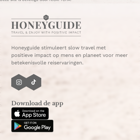
h
-
a
m
t
a
s
i
A
l
p
p
Honeyguide stimuleert slow travel met
positieve impact op mens en planeet voor meer
betekenisvolle reiservaringen.
I
T
n
i
s
k
Download de app
t
T
a
o
g
k
r
a