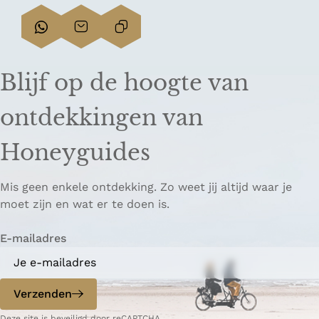
D
D
L
e
e
i
e
e
n
Blijf op de hoogte van
l
l
k
d
d
k
ontdekkingen van
e
e
o
z
z
p
Honeyguides
e
e
i
p
p
ë
Mis geen enkele ontdekking. Zo weet jij altijd waar je
a
a
r
moet zijn en wat er te doen is.
g
g
e
i
i
n
E-mailadres
n
n
a
a
o
o
p
p
Verzenden
W
e
Deze site is beveiligd door reCAPTCHA.