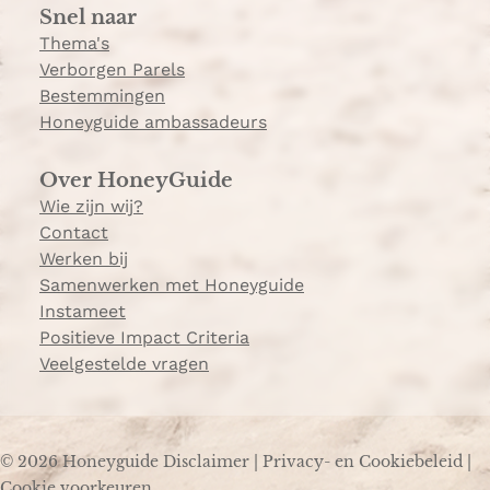
Snel naar
m
Thema's
Verborgen Parels
Bestemmingen
Honeyguide ambassadeurs
Over HoneyGuide
Wie zijn wij?
Contact
Werken bij
Samenwerken met Honeyguide
Instameet
Positieve Impact Criteria
Veelgestelde vragen
© 2026 Honeyguide
Disclaimer
|
Privacy- en Cookiebeleid
|
Cookie voorkeuren