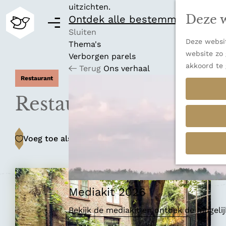
uitzichten.
Deze w
Ontdek alle bestemmingen
M
e
Sluiten
Deze websit
n
Thema's
G
website zo 
u
Verborgen parels
a
akkoord te 
Terug
Ons verhaal
n
Restaurant
a
a
Restaurant Roots
r
d
e
Voeg toe als favoriet
Voeg toe als favoriet
h
o
m
e
p
Mediakit 2026
a
Bekijk de mediakit en ontdek de mogel
g