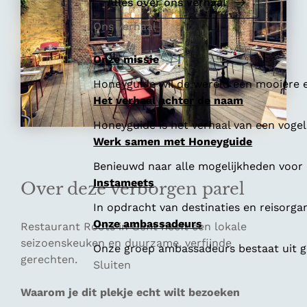
e
Alles over ons verhaal
Ons verhaal
Onze missie
Honeyguide wil de wereld een mooiere e
Het verhaal achter de naam
Honeyguide is het verhaal van een vogel 
Werk samen met Honeyguide
Benieuwd naar alle mogelijkheden voor
Instameets
Over deze verborgen parel
In opdracht van destinaties en reisorga
Onze ambassadeurs
Restaurant Roots in Gent heeft een lokale
seizoenskeuken en duurzame, verfijnde
Onze groep ambassadeurs bestaat uit ge
gerechten.
Sluiten
Waarom je dit plekje echt wilt bezoeken