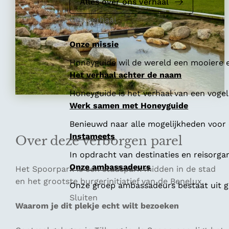
e
Alles over ons verhaal
Ons verhaal
Onze missie
Honeyguide wil de wereld een mooiere e
Het verhaal achter de naam
Honeyguide is het verhaal van een vogel 
Werk samen met Honeyguide
Benieuwd naar alle mogelijkheden voor
Instameets
Over deze verborgen parel
In opdracht van destinaties en reisorga
Onze ambassadeurs
Het Spoorpark is een stadspark midden in de stad
en het grootste burgerinitiatief van de Benelux.
Onze groep ambassadeurs bestaat uit ge
Sluiten
Waarom je dit plekje echt wilt bezoeken