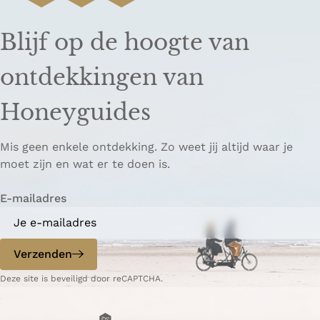
e
e
i
e
e
n
Blijf op de hoogte van
l
l
k
d
d
k
ontdekkingen van
e
e
o
z
z
p
Honeyguides
e
e
i
p
p
ë
Mis geen enkele ontdekking. Zo weet jij altijd waar je
a
a
r
moet zijn en wat er te doen is.
g
g
e
i
i
n
E-mailadres
n
n
a
a
o
o
p
p
Verzenden
W
e
Deze site is beveiligd door reCAPTCHA.
h
-
a
m
t
a