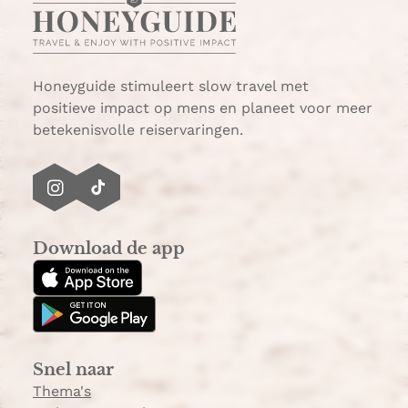
s
i
A
l
p
p
Honeyguide stimuleert slow travel met
positieve impact op mens en planeet voor meer
betekenisvolle reiservaringen.
I
T
n
i
s
k
Download de app
t
T
a
o
g
k
r
a
Snel naar
m
Thema's