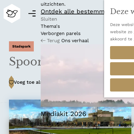
uitzichten.
Deze w
Ontdek alle bestemmingen
M
e
Sluiten
Deze websit
n
Thema's
G
website zo 
u
Verborgen parels
a
akkoord te 
Terug
Ons verhaal
n
Stadspark
a
a
Spoorpark Tilburg
r
d
e
Voeg toe als favoriet
Voeg toe als favoriet
h
o
m
e
p
Mediakit 2026
a
Bekijk de mediakit en ontdek de mogel
g