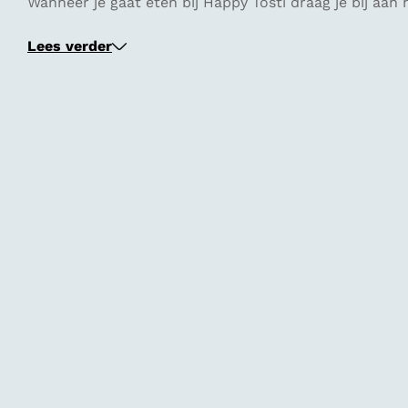
Wanneer je gaat eten bij Happy Tosti draag je bij a
Lees verder