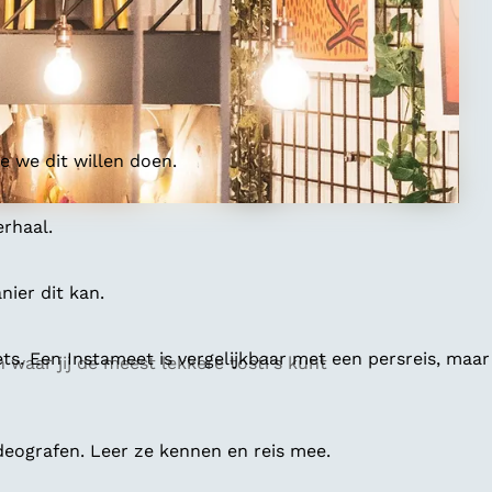
 we dit willen doen.
erhaal.
ier dit kan.
ts. Een Instameet is vergelijkbaar met een persreis, maar
aar jij de meest lekkere tosti's kunt
deografen. Leer ze kennen en reis mee.