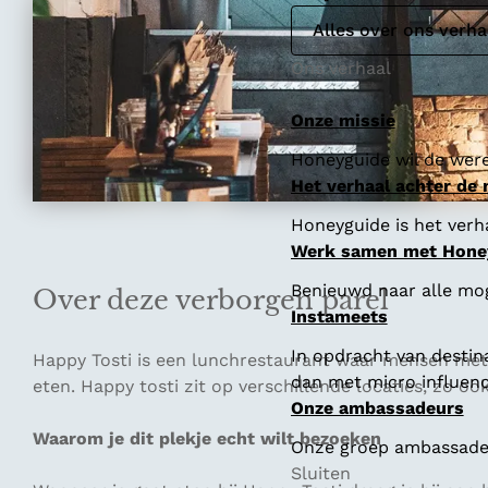
Alles over ons verha
Ons verhaal
Onze missie
Honeyguide wil de were
Het verhaal achter de
Honeyguide is het verha
Werk samen met Hone
Benieuwd naar alle mo
Over deze verborgen parel
Instameets
In opdracht van destin
Happy Tosti is een lunchrestaurant waar mensen met 
dan met micro influenc
eten. Happy tosti zit op verschillende locaties, zo oo
Onze ambassadeurs
Waarom je dit plekje echt wilt bezoeken
Onze groep ambassadeur
Sluiten