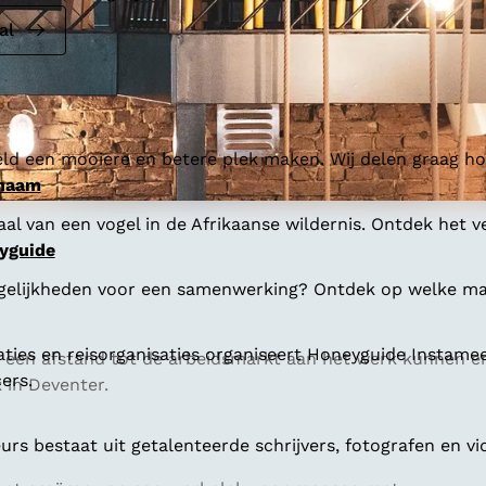
al
ld een mooiere en betere plek maken. Wij delen graag hoe
 naam
al van een vogel in de Afrikaanse wildernis. Ontdek het v
yguide
gelijkheden voor een samenwerking? Ontdek op welke man
aties en reisorganisaties organiseert Honeyguide Instamee
een afstand tot de arbeidsmarkt aan het werk kunnen en w
ers.
k in Deventer.
s bestaat uit getalenteerde schrijvers, fotografen en vi