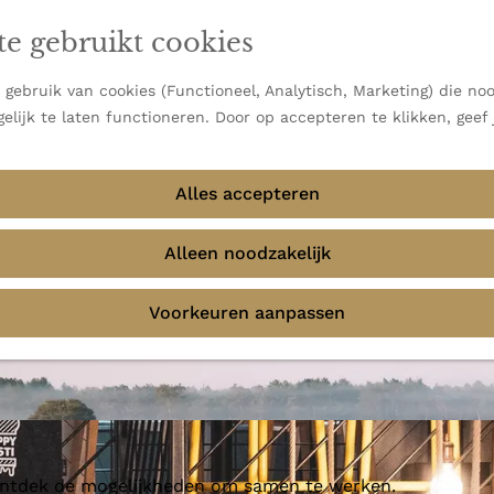
en vooral bekend om zijn indrukwekkende Alpen, maar ook
te gebruikt cookies
 uitzichten.
emmingen
gebruik van cookies (Functioneel, Analytisch, Marketing) die noo
elijk te laten functioneren. Door op accepteren te klikken, geef
Alles accepteren
ti Deventer
Alleen noodzakelijk
Voorkeuren aanpassen
 ontdek de mogelijkheden om samen te werken.