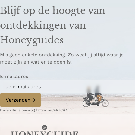
e
e
n
Blijf op de hoogte van
l
l
k
d
d
k
ontdekkingen van
e
e
o
z
z
p
Honeyguides
e
e
i
p
p
ë
Mis geen enkele ontdekking. Zo weet jij altijd waar je
a
a
r
moet zijn en wat er te doen is.
g
g
e
i
i
n
E-mailadres
n
n
a
a
o
o
p
p
Verzenden
W
e
Deze site is beveiligd door reCAPTCHA.
h
-
a
m
t
a
s
i