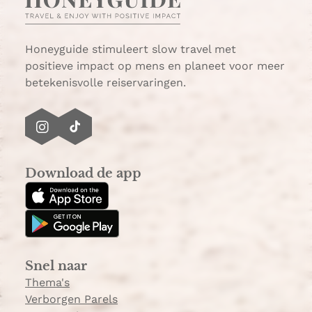
A
l
p
p
Honeyguide stimuleert slow travel met
positieve impact op mens en planeet voor meer
betekenisvolle reiservaringen.
I
T
n
i
s
k
Download de app
t
T
a
o
g
k
r
a
Snel naar
m
Thema's
Verborgen Parels