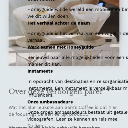
Honeyguide wil de wereld een mooiere en bet
we dit willen doen.
Het verhaal achter de naam
Honeyguide is het verhaal van een vogel in d
verhaal.
Werk samen met Honeyguide
Benieuwd naar alle mogelijkheden voor een
manier dit kan.
Instameets
In opdracht van destinaties en reisorganisat
Instameets. Een Instameet is vergelijkbaar 
Over deze verborgen parel
influencers.
Onze ambassadeurs
Wat het allerleukste aan Sam’s Coffee is dat hier
Onze groep ambassadeurs bestaat uit getalen
de focus ligt op een eerlijk product.
videografen. Leer ze kennen en reis mee.
Sluiten
Waarom je dit plekje echt wilt bezoeken