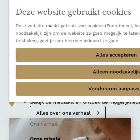
n
a
u
Verborgen parels
n
Deze website gebruikt cookies
Terug
Ons verhaal
a
a
Deze website maakt gebruik van cookies (Functioneel, Ana
r
noodzakelijk zijn om de website zo goed mogelijk te late
d
te klikken, geef je aan hiermee akkoord te gaan.
e
Conceptstore
h
Alles accepteren
Koffiebar Sam's
o
m
Alleen noodzakelijk
Coffee
e
p
Voorkeuren aanpass
Mediakit 2026
a
Voeg toe als favoriet
g
Voeg toe als favoriet
Bekijk de mediakit en ontdek de mogelijkhe
e
Alles over ons verhaal
Ons verhaal
Onze missie