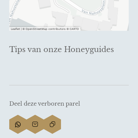
Leaflet
|
© OpenStreetMap contributors © CARTO
Tips van onze Honeyguides
Deel deze verboren parel
D
D
L
e
e
i