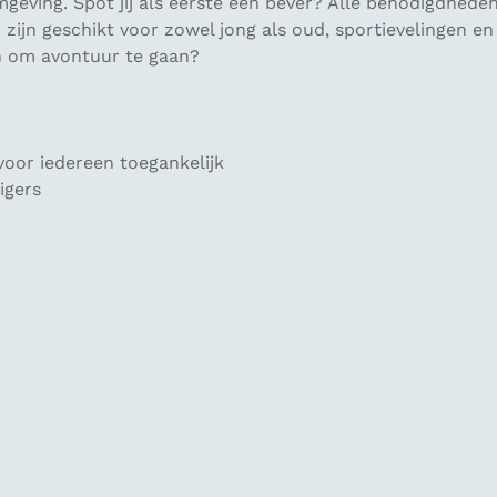
geving. Spot jij als eerste een bever? Alle benodigdheden 
zijn geschikt voor zowel jong als oud, sportievelingen 
zin om avontuur te gaan?
 voor iedereen toegankelijk
igers