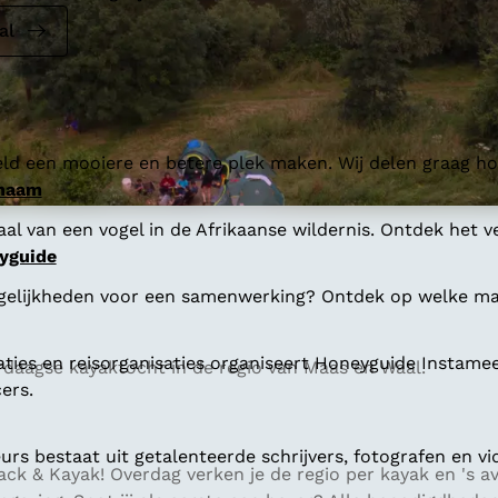
al
ld een mooiere en betere plek maken. Wij delen graag hoe
 naam
al van een vogel in de Afrikaanse wildernis. Ontdek het v
yguide
gelijkheden voor een samenwerking? Ontdek op welke man
aties en reisorganisaties organiseert Honeyguide Instamee
rdaagse kayaktocht in de regio van Maas en Waal.
ers.
s bestaat uit getalenteerde schrijvers, fotografen en vi
ck & Kayak! Overdag verken je de regio per kayak en 's a