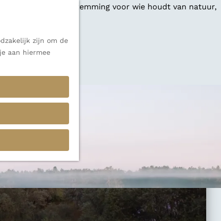
 een veelzijdige bestemming voor wie houdt van natuur,
dzakelijk zijn om de
 je aan hiermee