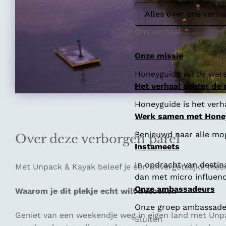
Alles over ons verha
Ons verhaal
Onze missie
Honeyguide wil de were
Het verhaal achter de
Honeyguide is het verha
Werk samen met Hone
Benieuwd naar alle mo
Over deze verborgen parel
Instameets
In opdracht van destin
Met Unpack & Kayak beleef je een onvergetelijke mee
dan met micro influenc
Onze ambassadeurs
Waarom je dit plekje echt wilt bezoeken
Onze groep ambassadeur
Geniet van een weekendje weg in eigen land met Unpa
Sluiten