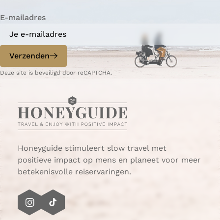
i
i
n
E-mailadres
n
n
a
a
o
o
p
p
Verzenden
W
e
Deze site is beveiligd door reCAPTCHA.
h
-
a
m
t
a
s
i
A
l
p
p
Honeyguide stimuleert slow travel met
positieve impact op mens en planeet voor meer
betekenisvolle reiservaringen.
I
T
n
i