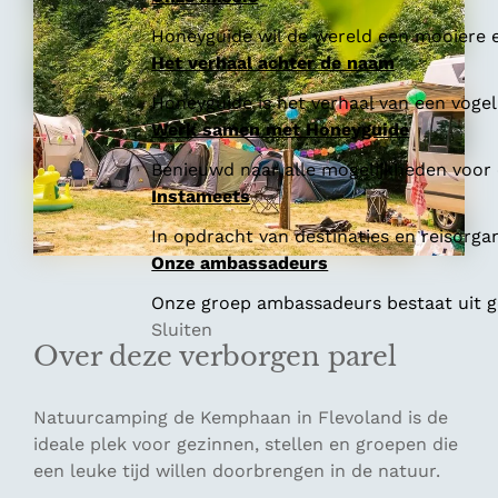
Honeyguide wil de wereld een mooiere e
Het verhaal achter de naam
Honeyguide is het verhaal van een vogel 
Werk samen met Honeyguide
Benieuwd naar alle mogelijkheden voor
Instameets
In opdracht van destinaties en reisorga
Onze ambassadeurs
Onze groep ambassadeurs bestaat uit ge
Sluiten
Over deze verborgen parel
Natuurcamping de Kemphaan in Flevoland is de
ideale plek voor gezinnen, stellen en groepen die
een leuke tijd willen doorbrengen in de natuur.