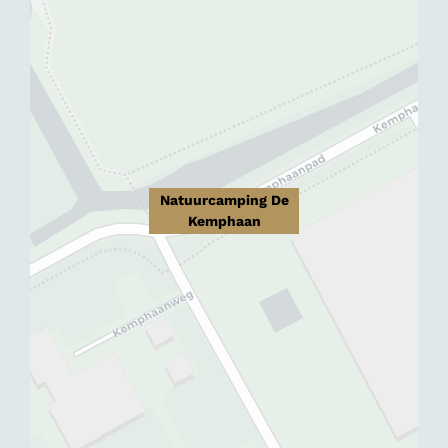
Natuurcamping De
Kemphaan