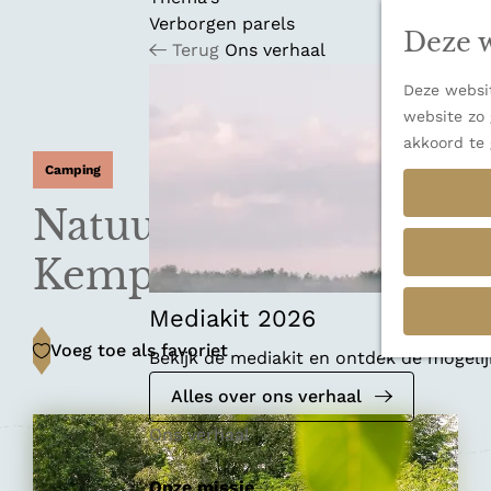
n
u
Verborgen parels
a
Deze w
Terug
Ons verhaal
n
a
Deze websit
a
website zo 
r
akkoord te 
d
Camping
e
h
Natuurcamping De
o
m
Kemphaan
e
p
Mediakit 2026
a
Voeg toe als favoriet
Voeg toe als favoriet
Bekijk de mediakit en ontdek de mogel
g
e
Alles over ons verhaal
Ons verhaal
Onze missie