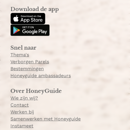
s
k
Download de app
t
T
a
o
g
k
r
a
Snel naar
m
Thema's
Verborgen Parels
Bestemmingen
Honeyguide ambassadeurs
Over HoneyGuide
Wie zijn wij?
Contact
Werken bij
Samenwerken met Honeyguide
Instameet