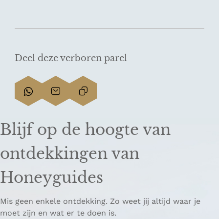
Deel deze verboren parel
D
D
L
e
e
i
e
e
n
Blijf op de hoogte van
l
l
k
d
d
k
ontdekkingen van
e
e
o
z
z
p
Honeyguides
e
e
i
p
p
ë
Mis geen enkele ontdekking. Zo weet jij altijd waar je
a
a
r
moet zijn en wat er te doen is.
g
g
e