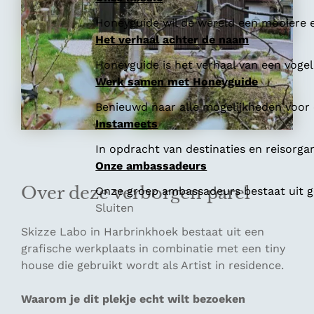
Honeyguide wil de wereld een mooiere e
Het verhaal achter de naam
Honeyguide is het verhaal van een vogel 
Werk samen met Honeyguide
Benieuwd naar alle mogelijkheden voor
Instameets
In opdracht van destinaties en reisorga
Onze ambassadeurs
Over deze verborgen parel
Onze groep ambassadeurs bestaat uit ge
Sluiten
Skizze Labo in Harbrinkhoek bestaat uit een
grafische werkplaats in combinatie met een tiny
house die gebruikt wordt als Artist in residence.
Waarom je dit plekje echt wilt bezoeken