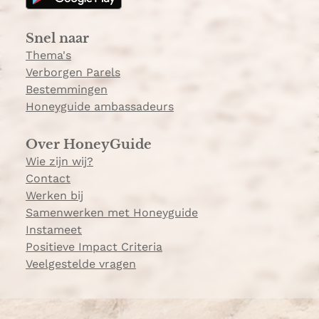
r
a
Snel naar
m
Thema's
Verborgen Parels
Bestemmingen
Honeyguide ambassadeurs
Over HoneyGuide
Wie zijn wij?
Contact
Werken bij
Samenwerken met Honeyguide
Instameet
Positieve Impact Criteria
Veelgestelde vragen