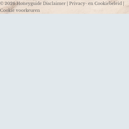
© 2026 Honeyguide
Disclaimer
|
Privacy- en Cookiebeleid
|
Cookie voorkeuren