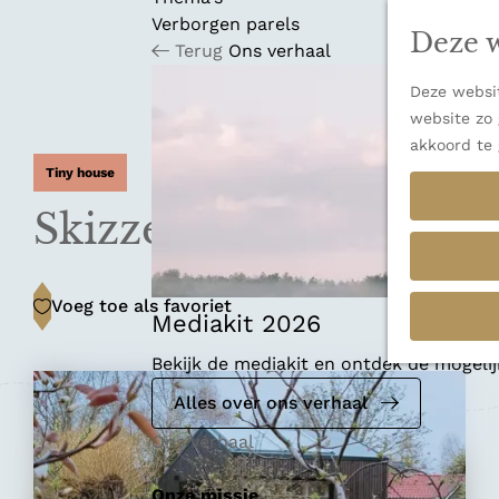
n
u
Verborgen parels
a
Deze w
Terug
Ons verhaal
n
a
Deze websit
a
website zo 
r
akkoord te 
d
Tiny house
e
h
Skizze Labo + Loft
o
m
e
Voeg toe als favoriet
Voeg toe als favoriet
p
Mediakit 2026
a
Bekijk de mediakit en ontdek de mogel
g
e
Alles over ons verhaal
Ons verhaal
Onze missie