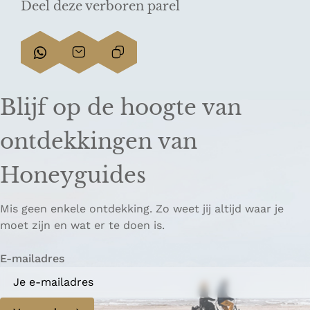
Deel deze verboren parel
D
D
L
e
e
i
e
e
n
Blijf op de hoogte van
l
l
k
d
d
k
ontdekkingen van
e
e
o
z
z
p
Honeyguides
e
e
i
p
p
ë
Mis geen enkele ontdekking. Zo weet jij altijd waar je
a
a
r
moet zijn en wat er te doen is.
g
g
e
i
i
n
E-mailadres
n
n
a
a
o
o
p
p