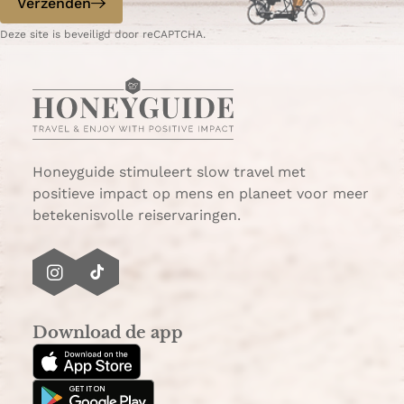
Verzenden
W
e
Deze site is beveiligd door reCAPTCHA.
h
-
a
m
t
a
s
i
A
l
p
p
Honeyguide stimuleert slow travel met
positieve impact op mens en planeet voor meer
betekenisvolle reiservaringen.
I
T
n
i
s
k
Download de app
t
T
a
o
g
k