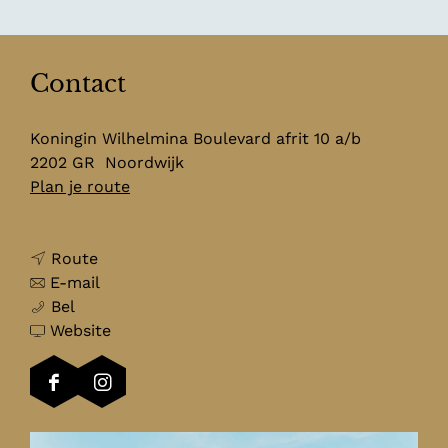
Contact
Koningin Wilhelmina Boulevard afrit 10 a/b
2202 GR
Noordwijk
n
Plan je route
a
a
n
r
Route
a
n
A
E-mail
A
a
a
l
Bel
l
r
a
v
e
Website
e
A
r
a
x
x
l
A
n
a
F
I
a
e
l
A
n
a
n
n
x
e
l
d
c
s