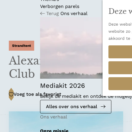
n
u
Verborgen parels
a
Deze w
Terug
Ons verhaal
n
a
Deze websit
a
website zo 
r
akkoord te 
d
Strandtent
e
h
Alexander Beach
o
m
Club
e
p
Mediakit 2026
a
Voeg toe als favoriet
Voeg toe als favoriet
Bekijk de mediakit en ontdek de mogel
g
e
Alles over ons verhaal
Ons verhaal
Onze missie