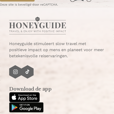
W
e
Deze site is beveiligd door reCAPTCHA.
h
-
a
m
t
a
s
i
A
l
p
p
Honeyguide stimuleert slow travel met
positieve impact op mens en planeet voor meer
betekenisvolle reiservaringen.
I
T
n
i
s
k
Download de app
t
T
a
o
g
k
r