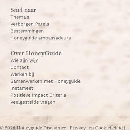
a
Snel naar
m
Thema's
Verborgen Parels
Bestemmingen
Honeyguide ambassadeurs
Over HoneyGuide
Wie zijn wij?
Contact
Werken bij
Samenwerken met Honeyguide
Instameet
Positieve Impact Criteria
Veelgestelde vragen
© 2026 Honeyguide
Disclaimer
|
Privacy- en Cookiebeleid
|