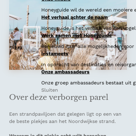
Honeyguide wil de wereld een mooiere e
Het verhaal achter de naam
Honeyguide is het verhaal van een vogel 
Werk samen met Honeyguide
Benieuwd naar alle mogelijkheden voor
Instameets
In opdracht van destinaties en reisorga
Onze ambassadeurs
Onze groep ambassadeurs bestaat uit ge
Sluiten
Over deze verborgen parel
Een strandpaviljoen dat gelegen ligt op een van
de beste plekjes aan het Noordwijkse strand.
Waarom je dit plekje echt wilt bezoeken