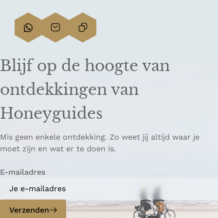
D
D
L
e
e
i
e
e
n
Blijf op de hoogte van
l
l
k
d
d
k
ontdekkingen van
e
e
o
z
z
p
Honeyguides
e
e
i
p
p
ë
Mis geen enkele ontdekking. Zo weet jij altijd waar je
a
a
r
moet zijn en wat er te doen is.
g
g
e
i
i
n
E-mailadres
n
n
a
a
o
o
p
p
Verzenden