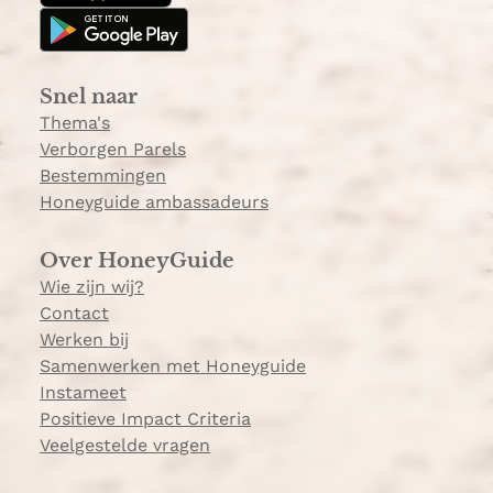
g
k
r
a
Snel naar
m
Thema's
Verborgen Parels
Bestemmingen
Honeyguide ambassadeurs
Over HoneyGuide
Wie zijn wij?
Contact
Werken bij
Samenwerken met Honeyguide
Instameet
Positieve Impact Criteria
Veelgestelde vragen