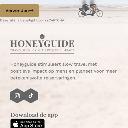
o
o
p
p
Verzenden
W
e
Deze site is beveiligd door reCAPTCHA.
h
-
a
m
t
a
s
i
A
l
p
p
Honeyguide stimuleert slow travel met
positieve impact op mens en planeet voor meer
betekenisvolle reiservaringen.
I
T
n
i
s
k
Download de app
t
T
a
o