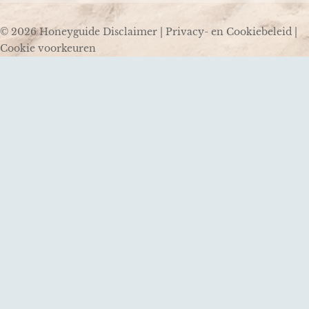
© 2026 Honeyguide
Disclaimer
|
Privacy- en Cookiebeleid
|
Cookie voorkeuren