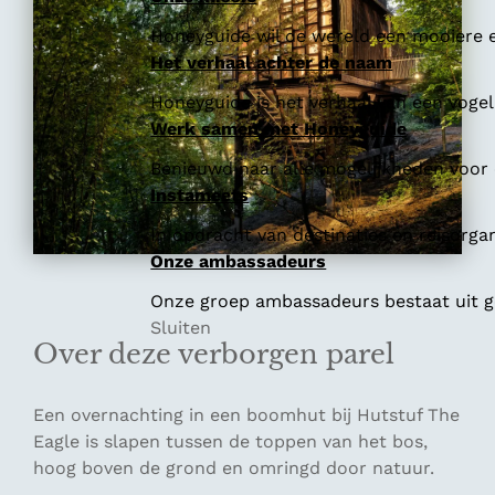
Honeyguide wil de wereld een mooiere e
Het verhaal achter de naam
Honeyguide is het verhaal van een vogel 
Werk samen met Honeyguide
Benieuwd naar alle mogelijkheden voor
Instameets
In opdracht van destinaties en reisorga
Onze ambassadeurs
Onze groep ambassadeurs bestaat uit ge
Sluiten
Over deze verborgen parel
Een overnachting in een boomhut bij Hutstuf The
Eagle is slapen tussen de toppen van het bos,
hoog boven de grond en omringd door natuur.