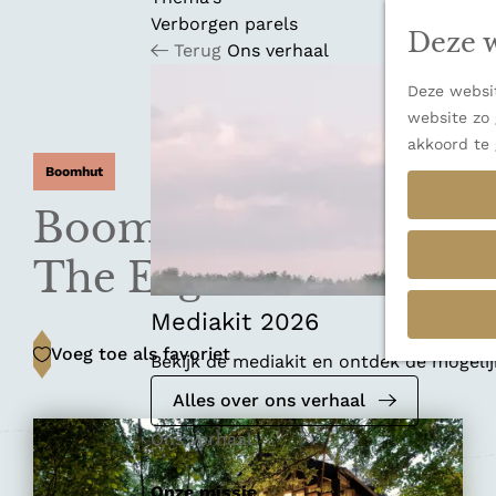
n
u
Verborgen parels
a
Deze w
Terug
Ons verhaal
n
a
Deze websit
a
website zo 
r
akkoord te 
d
Boomhut
e
h
Boomhut Hutstuf
o
m
The Eagle
e
p
Mediakit 2026
a
Voeg toe als favoriet
Voeg toe als favoriet
Bekijk de mediakit en ontdek de mogel
g
e
Alles over ons verhaal
Ons verhaal
Onze missie