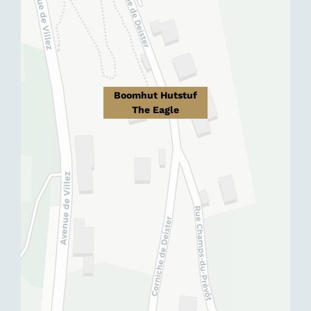
Boomhut Hutstuf
The Eagle