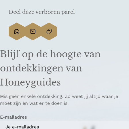
Deel deze verboren parel
D
D
L
e
e
i
e
e
n
Blijf op de hoogte van
l
l
k
d
d
k
ontdekkingen van
e
e
o
z
z
p
Honeyguides
e
e
i
p
p
ë
Mis geen enkele ontdekking. Zo weet jij altijd waar je
a
a
r
moet zijn en wat er te doen is.
g
g
e
i
i
n
E-mailadres
n
n
a
a