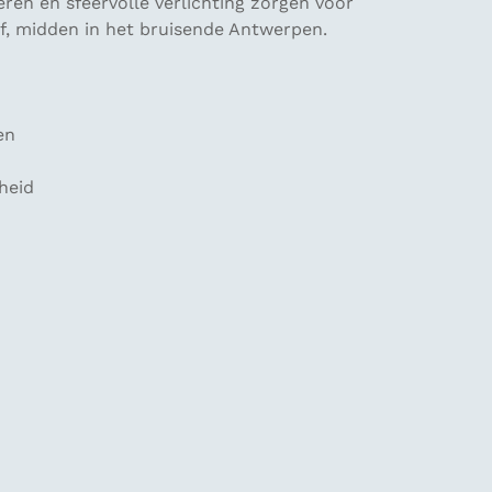
ren en sfeervolle verlichting zorgen voor
jf, midden in het bruisende Antwerpen.
en
heid