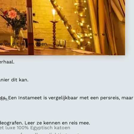
 we dit willen doen.
erhaal.
ier dit kan.
ts. Een Instameet is vergelijkbaar met een persreis, maar
ers.
deografen. Leer ze kennen en reis mee.
met luxe 100% Egyptisch katoen