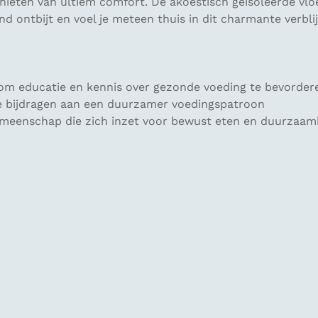
eten van ultiem comfort. De akoestisch geïsoleerde vloe
 ontbijt en voel je meteen thuis in dit charmante verbli
 om educatie en kennis over gezonde voeding te bevorder
die bijdragen aan een duurzamer voedingspatroon
emeenschap die zich inzet voor bewust eten en duurzaam