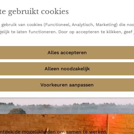
en vooral bekend om zijn indrukwekkende Alpen, maar ook
te gebruikt cookies
 uitzichten.
emmingen
gebruik van cookies (Functioneel, Analytisch, Marketing) die noo
elijk te laten functioneren. Door op accepteren te klikken, geef
Alles accepteren
B
Alleen noodzakelijk
Voorkeuren aanpassen
 ontdek de mogelijkheden om samen te werken.