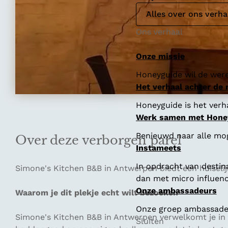
Alles over ons verha
Ons verhaal
Onze missie
Honeyguide wil de were
Het verhaal achter de
Honeyguide is het verha
Werk samen met Hone
Benieuwd naar alle mo
Over deze verborgen parel
Instameets
In opdracht van destin
Simone's Kitchen B&B in Antwerpen biedt een huiseli
dan met micro influenc
Onze ambassadeurs
Waarom je dit plekje echt wilt bezoeken
Onze groep ambassadeur
Simone's Kitchen B&B in Antwerpen verwelkomt je in e
Sluiten