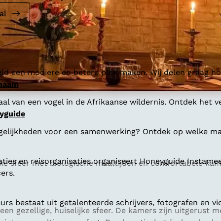
al
ld een mooiere en betere plek maken. Wij delen graag hoe
 naam
al van een vogel in de Afrikaanse wildernis. Ontdek het v
yguide
gelijkheden voor een samenwerking? Ontdek op welke man
aties en reisorganisaties organiseert Honeyguide Instamee
jke sfeer met biologische maaltijden en comfortabele kam
ers.
s bestaat uit getalenteerde schrijvers, fotografen en vi
en gezellige, huiselijke sfeer. De kamers zijn uitgerust 