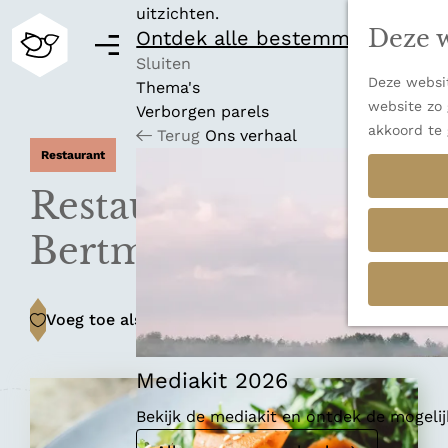
uitzichten.
Deze w
Ontdek alle bestemmingen
M
e
Sluiten
Deze websit
n
Thema's
G
website zo 
u
Verborgen parels
a
akkoord te 
Terug
Ons verhaal
n
Restaurant
a
a
Restaurant
r
d
Bertmans
e
h
o
Voeg toe als favoriet
Voeg toe als favoriet
m
e
p
Mediakit 2026
a
Bekijk de mediakit en ontdek de mogel
g