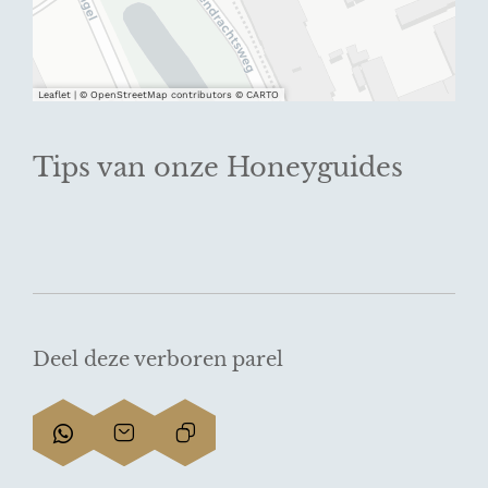
Leaflet
|
© OpenStreetMap contributors © CARTO
Tips van onze Honeyguides
Deel deze verboren parel
D
D
L
e
e
i