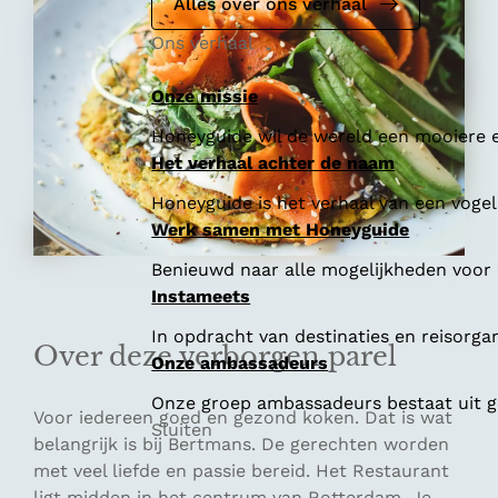
e
Alles over ons verhaal
Ons verhaal
Onze missie
Honeyguide wil de wereld een mooiere e
Het verhaal achter de naam
Honeyguide is het verhaal van een vogel 
Werk samen met Honeyguide
Benieuwd naar alle mogelijkheden voor
Instameets
In opdracht van destinaties en reisorga
Over deze verborgen parel
Onze ambassadeurs
Onze groep ambassadeurs bestaat uit ge
Voor iedereen goed en gezond koken. Dat is wat
Sluiten
belangrijk is bij Bertmans. De gerechten worden
met veel liefde en passie bereid. Het Restaurant
ligt midden in het centrum van Rotterdam. Je