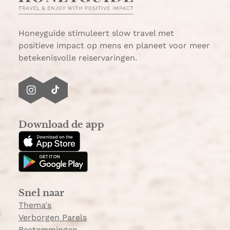
A
l
p
p
Honeyguide stimuleert slow travel met
positieve impact op mens en planeet voor meer
betekenisvolle reiservaringen.
I
T
n
i
s
k
Download de app
t
T
a
o
g
k
r
a
Snel naar
m
Thema's
Verborgen Parels
Bestemmingen