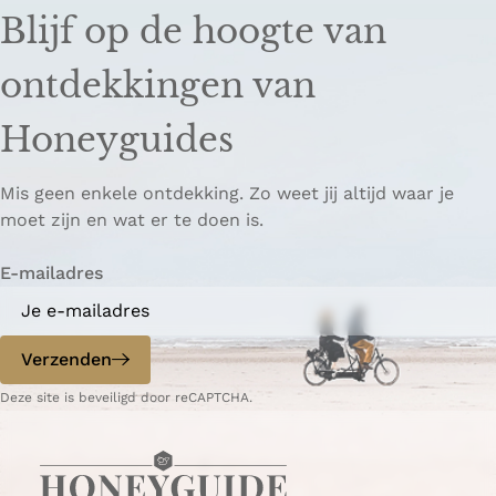
e
e
n
Blijf op de hoogte van
l
l
k
d
d
k
ontdekkingen van
e
e
o
z
z
p
Honeyguides
e
e
i
p
p
ë
Mis geen enkele ontdekking. Zo weet jij altijd waar je
a
a
r
moet zijn en wat er te doen is.
g
g
e
i
i
n
E-mailadres
n
n
a
a
o
o
p
p
Verzenden
W
e
Deze site is beveiligd door reCAPTCHA.
h
-
a
m
t
a
s
i