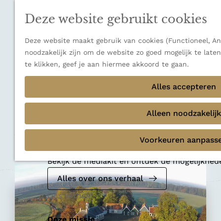
n
a
u
Verborgen parels
n
Deze website gebruikt cookies
Terug
Ons verhaal
a
a
Deze website maakt gebruik van cookies (Functioneel, Ana
r
noodzakelijk zijn om de website zo goed mogelijk te late
d
te klikken, geef je aan hiermee akkoord te gaan.
e
Geschiedenis
h
Alles accepteren
Museum Schokland
o
m
Alleen noodzakelijk
e
Voeg toe als favoriet
p
Voeg toe als favoriet
Voorkeuren aanpass
Mediakit 2026
a
g
Bekijk de mediakit en ontdek de mogelijkhe
e
Alles over ons verhaal
Ons verhaal
Onze missie