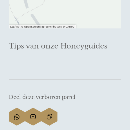
Leaflet
|
© OpenStreetMap contributors © CARTO
Tips van onze Honeyguides
Deel deze verboren parel
D
D
L
e
e
i