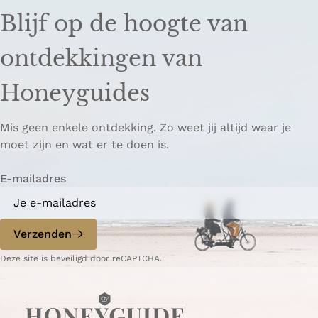
e
e
n
Blijf op de hoogte van
l
l
k
d
d
k
ontdekkingen van
e
e
o
z
z
p
Honeyguides
e
e
i
p
p
ë
Mis geen enkele ontdekking. Zo weet jij altijd waar je
a
a
r
moet zijn en wat er te doen is.
g
g
e
i
i
n
E-mailadres
n
n
a
a
o
o
p
p
Verzenden
W
e
Deze site is beveiligd door reCAPTCHA.
h
-
a
m
t
a
s
i