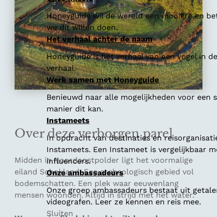
Honeyguide wil de wereld een mooiere en bet
we dit willen doen.
Het verhaal achter de naam
Honeyguide is het verhaal van een vogel in d
verhaal.
Werk samen met Honeyguide
Benieuwd naar alle mogelijkheden voor een
manier dit kan.
Instameets
Over deze verborgen parel
In opdracht van destinaties en reisorganisat
Instameets. Een Instameet is vergelijkbaar 
Midden in Noordoostpolder ligt het voormalige
influencers.
eiland Schokland. Een archeologisch gebied vol
Onze ambassadeurs
bodemschatten. Een plek waar eeuwenlang
Onze groep ambassadeurs bestaat uit getalen
mensen woonden. Altijd in strijd met het water.
videografen. Leer ze kennen en reis mee.
Sluiten