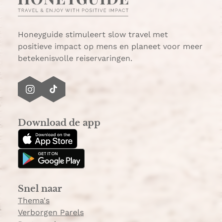
A
l
p
p
Honeyguide stimuleert slow travel met
positieve impact op mens en planeet voor meer
betekenisvolle reiservaringen.
I
T
n
i
s
k
Download de app
t
T
a
o
g
k
r
a
Snel naar
m
Thema's
Verborgen Parels