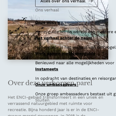
e
Alles over ons verhaal
Ons verhaal
Onze missie
Honeyguide wil de wereld een mooiere e
Het verhaal achter de naam
Honeyguide is het verhaal van een vogel 
Werk samen met Honeyguide
Benieuwd naar alle mogelijkheden voor
Instameets
In opdracht van destinaties en reisorga
Over deze verborgen parel
Onze ambassadeurs
Onze groep ambassadeurs bestaat uit ge
Het ENCI-gebied transformeert in een uniek en
Sluiten
verrassend natuurgebied met ruimte voor
recreatie. Bijna honderd jaar is er in de ENCI-
groeve mergel gewonnen. In 2018 is de