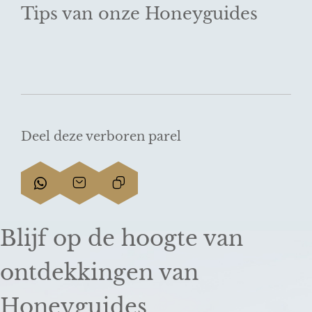
Tips van onze Honeyguides
Deel deze verboren parel
D
D
L
e
e
i
e
e
n
Blijf op de hoogte van
l
l
k
d
d
k
ontdekkingen van
e
e
o
z
z
p
Honeyguides
e
e
i