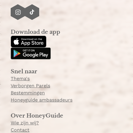
I
T
n
i
s
k
Download de app
t
T
a
o
g
k
r
a
Snel naar
m
Thema's
Verborgen Parels
Bestemmingen
Honeyguide ambassadeurs
Over HoneyGuide
Wie zijn wij?
Contact