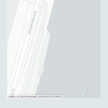
Leaflet
|
© OpenStreetMap contributors © CARTO