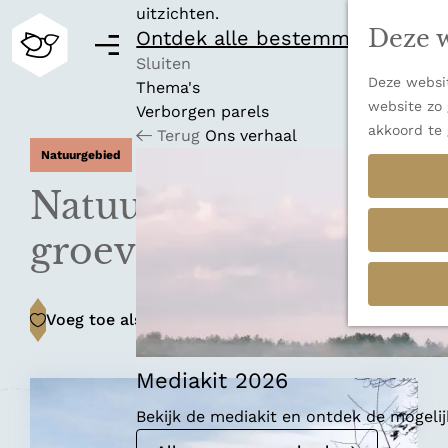
uitzichten.
Deze w
Ontdek alle bestemmingen
M
e
Sluiten
Deze websit
n
Thema's
G
website zo 
u
Verborgen parels
a
akkoord te 
Terug
Ons verhaal
n
Natuurgebied
a
a
Natuurgebied ENCI-
r
d
groeve
e
h
o
Voeg toe als favoriet
Voeg toe als favoriet
m
e
p
Mediakit 2026
a
Bekijk de mediakit en ontdek de mogel
g