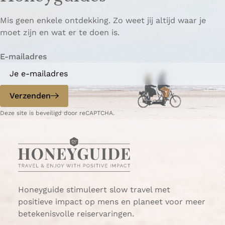
p
p
ë
Mis geen enkele ontdekking. Zo weet jij altijd waar je
a
a
r
moet zijn en wat er te doen is.
g
g
e
i
i
n
E-mailadres
n
n
a
a
o
o
p
p
Verzenden
W
e
Deze site is beveiligd door reCAPTCHA.
h
-
a
m
t
a
s
i
A
l
p
p
Honeyguide stimuleert slow travel met
positieve impact op mens en planeet voor meer
betekenisvolle reiservaringen.