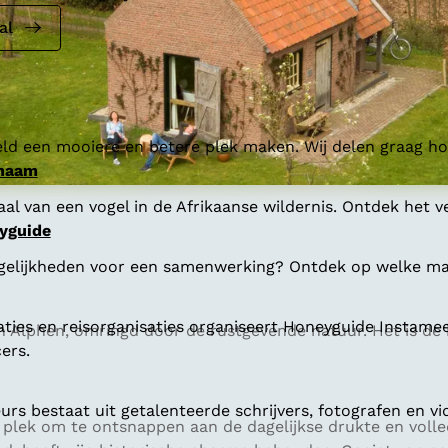
al
ld een mooiere en betere plek maken. Wij delen graag hoe
 naam
al van een vogel in de Afrikaanse wildernis. Ontdek het v
yguide
gelijkheden voor een samenwerking? Ontdek op welke man
aties en reisorganisaties organiseert Honeyguide Instamee
 in Alphen, omringd door de rustgevende natuur. Het is de 
ers.
s bestaat uit getalenteerde schrijvers, fotografen en vi
e plek om te ontsnappen aan de dagelijkse drukte en voll