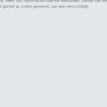
d, heeft zijn historische charme behouden. Geniet van een
 geniet je, indien gewenst, van een vers ontbijt.