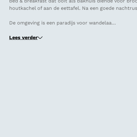
bed & breakfast dat ooit als bakhuis diende voor broo
houtkachel of aan de eettafel. Na een goede nachtrust
De omgeving is een paradijs voor wandelaa…
Lees verder