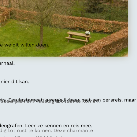
 we dit willen doen.
erhaal.
ier dit kan.
ts. Een Instameet is vergelijkbaar met een persreis, maar
ideale plek om volledig tot rust te komen.
deografen. Leer ze kennen en reis mee.
edig tot rust te komen. Deze charmante