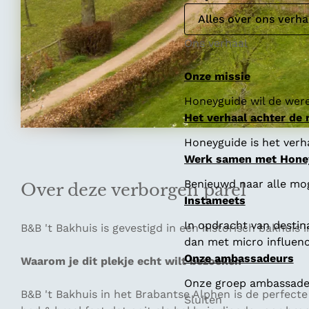
Alles over ons verha
Ons verhaal
Onze missie
Honeyguide wil de were
Het verhaal achter de
Honeyguide is het verha
Werk samen met Hone
Benieuwd naar alle mo
Over deze verborgen parel
Instameets
In opdracht van destin
B&B 't Bakhuis is gevestigd in een historisch bakhuis
dan met micro influenc
Onze ambassadeurs
Waarom je dit plekje echt wilt bezoeken
Onze groep ambassadeur
B&B 't Bakhuis in het Brabantse Alphen is de perfect
Sluiten