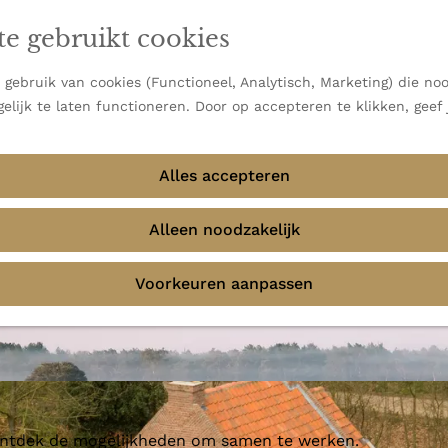
en vooral bekend om zijn indrukwekkende Alpen, maar ook
te gebruikt cookies
 uitzichten.
emmingen
gebruik van cookies (Functioneel, Analytisch, Marketing) die noo
elijk te laten functioneren. Door op accepteren te klikken, geef
Alles accepteren
Alleen noodzakelijk
Voorkeuren aanpassen
 ontdek de mogelijkheden om samen te werken.