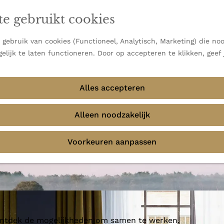
en vooral bekend om zijn indrukwekkende Alpen, maar ook
te gebruikt cookies
 uitzichten.
emmingen
gebruik van cookies (Functioneel, Analytisch, Marketing) die noo
elijk te laten functioneren. Door op accepteren te klikken, geef
Alles accepteren
e - Palace Noordeinde
Alleen noodzakelijk
Voorkeuren aanpassen
 ontdek de mogelijkheden om samen te werken.