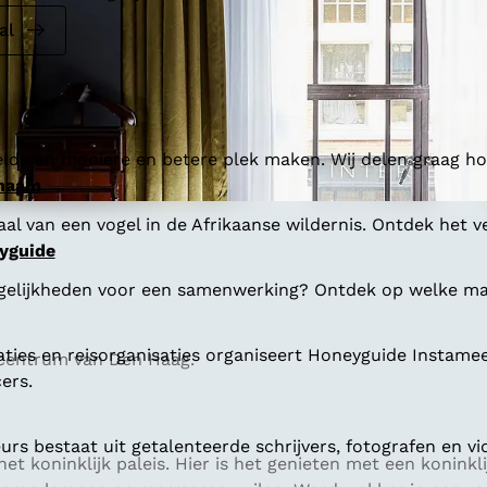
al
ld een mooiere en betere plek maken. Wij delen graag hoe
 naam
al van een vogel in de Afrikaanse wildernis. Ontdek het v
yguide
gelijkheden voor een samenwerking? Ontdek op welke man
aties en reisorganisaties organiseert Honeyguide Instamee
t centrum van Den Haag.
ers.
s bestaat uit getalenteerde schrijvers, fotografen en vi
et koninklijk paleis. Hier is het genieten met een koninkl