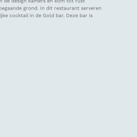
an de design kamers en kom tot rust
 begaande grond. In dit restaurant serveren
jke cocktail in de Gold bar. Deze bar is