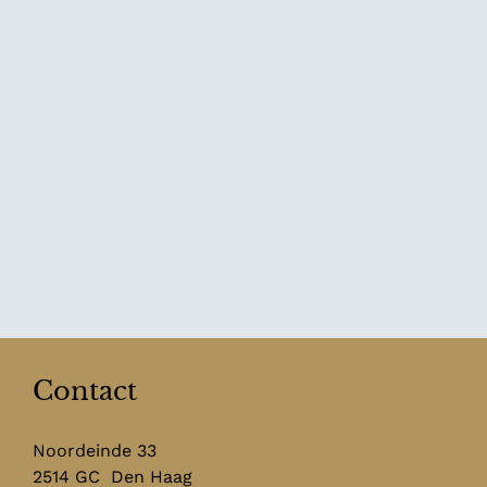
Contact
Noordeinde 33
2514 GC
Den Haag