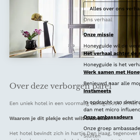
Alles over ons verha
Ons verhaal
Onze missie
Honeyguide wil de were
Het verhaal achter de
Honeyguide is het verha
Werk samen met Hone
Benieuwd naar alle mo
Over deze verborgen parel
Instameets
In opdracht van destin
Een uniek hotel in een voormalig bankgebouw in he
dan met micro influenc
Onze ambassadeurs
Waarom je dit plekje echt wilt bezoeken
Onze groep ambassadeur
Het hotel bevindt zich in hartje Den Haag, tegenover h
Sluiten