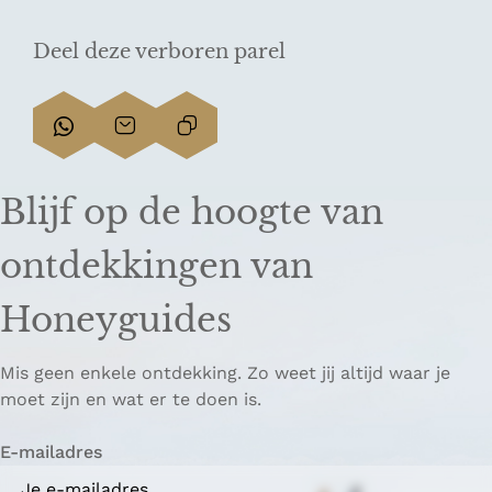
Deel deze verboren parel
D
D
L
e
e
i
e
e
n
Blijf op de hoogte van
l
l
k
d
d
k
ontdekkingen van
e
e
o
z
z
p
Honeyguides
e
e
i
p
p
ë
Mis geen enkele ontdekking. Zo weet jij altijd waar je
a
a
r
moet zijn en wat er te doen is.
g
g
e
i
i
n
E-mailadres
n
n
a
a