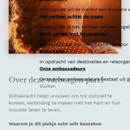
Honeyguide wil de wereld een mooiere e
Het verhaal achter de naam
Honeyguide is het verhaal van een vogel 
Werk samen met Honeyguide
Benieuwd naar alle mogelijkheden voor
Instameets
In opdracht van destinaties en reisorga
Onze ambassadeurs
Over deze verborgen parel
Onze groep ambassadeurs bestaat uit ge
Sluiten
Stiltekracht helpt vrouwen om tot zichzelf te
komen, verbinding te maken met het hart en hun
mooiste leven te leven.
Waarom je dit plekje echt wilt bezoeken