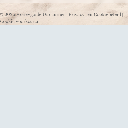
© 2026 Honeyguide
Disclaimer
|
Privacy- en Cookiebeleid
|
Cookie voorkeuren