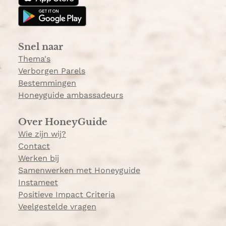
g
k
r
a
Snel naar
m
Thema's
Verborgen Parels
Bestemmingen
Honeyguide ambassadeurs
Over HoneyGuide
Wie zijn wij?
Contact
Werken bij
Samenwerken met Honeyguide
Instameet
Positieve Impact Criteria
Veelgestelde vragen