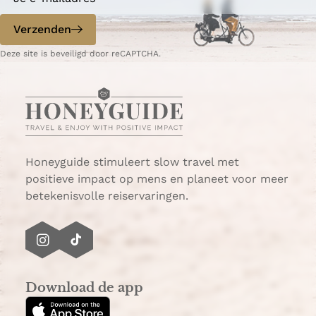
o
o
p
p
Verzenden
W
e
Deze site is beveiligd door reCAPTCHA.
h
-
a
m
t
a
s
i
A
l
p
p
Honeyguide stimuleert slow travel met
positieve impact op mens en planeet voor meer
betekenisvolle reiservaringen.
I
T
n
i
s
k
Download de app
t
T
a
o