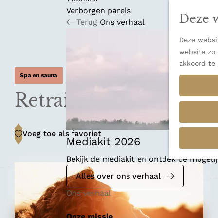
n
u
Verborgen parels
a
Deze w
Terug
Ons verhaal
n
a
Deze websit
a
website zo 
r
akkoord te 
d
Spa en sauna
e
h
Retraites Stiltekracht
o
m
e
Voeg toe als favoriet
Voeg toe als favoriet
p
Mediakit 2026
a
Bekijk de mediakit en ontdek de mogel
g
e
Alles over ons verhaal
Ons verhaal
Onze missie