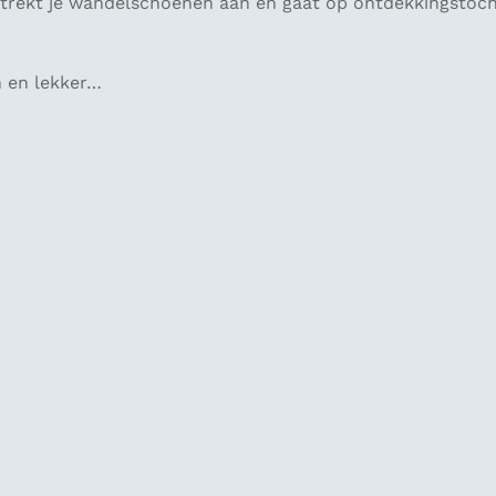
Je trekt je wandelschoenen aan en gaat op ontdekkingstoc
 en lekker…