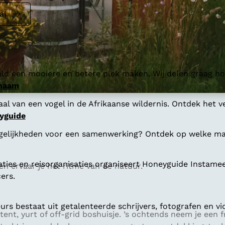
al
ld een mooiere en betere plek maken. Wij delen graag hoe
 naam
al van een vogel in de Afrikaanse wildernis. Ontdek het v
yguide
gelijkheden voor een samenwerking? Ontdek op welke man
aties en reisorganisaties organiseert Honeyguide Instamee
en ervaar je het ritme van de natuur.
ers.
s bestaat uit getalenteerde schrijvers, fotografen en vi
tent, yurt of off-grid boshuisje. ’s ochtends neem je een 