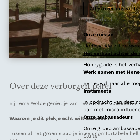
Alles over ons verha
Ons verhaal
Onze missie
Honeyguide wil de were
Het verhaal achter de
Honeyguide is het verha
Werk samen met Hone
Benieuwd naar alle mo
Over deze verborgen parel
Instameets
In opdracht van destin
Bij Terra Wolde geniet je van het simpele buitenleven 
dan met micro influenc
Onze ambassadeurs
Waarom je dit plekje echt wilt bezoeken
Onze groep ambassadeur
Tussen al het groen slaap je in een comfortabele bell 
Sluiten