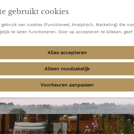
en vooral bekend om zijn indrukwekkende Alpen, maar ook
te gebruikt cookies
 uitzichten.
emmingen
gebruik van cookies (Functioneel, Analytisch, Marketing) die noo
elijk te laten functioneren. Door op accepteren te klikken, geef
Alles accepteren
Alleen noodzakelijk
Voorkeuren aanpassen
 ontdek de mogelijkheden om samen te werken.