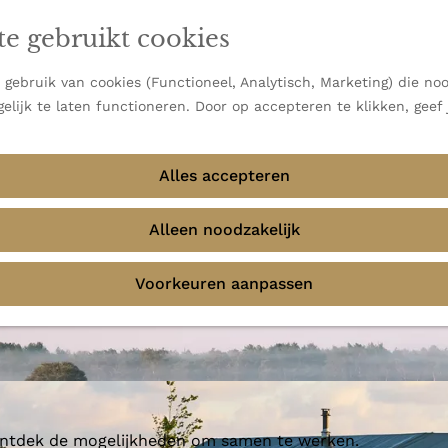
en vooral bekend om zijn indrukwekkende Alpen, maar ook
te gebruikt cookies
 uitzichten.
emmingen
gebruik van cookies (Functioneel, Analytisch, Marketing) die noo
elijk te laten functioneren. Door op accepteren te klikken, geef
Alles accepteren
e Zeekraal
Alleen noodzakelijk
Voorkeuren aanpassen
 ontdek de mogelijkheden om samen te werken.