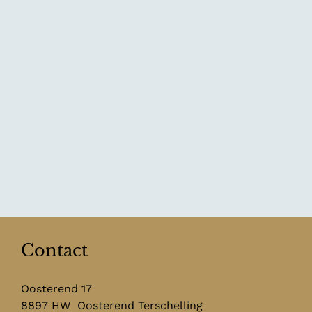
Contact
Oosterend 17
8897 HW
Oosterend Terschelling