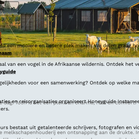
al
ld een mooiere en betere plek maken. Wij delen graag hoe
 naam
al van een vogel in de Afrikaanse wildernis. Ontdek het v
yguide
gelijkheden voor een samenwerking? Ontdek op welke man
aties en reisorganisaties organiseert Honeyguide Instamee
e dag. Toch is het een plek van charme, rust en comfort.
ers.
s bestaat uit getalenteerde schrijvers, fotografen en vi
he melkschapenhouderij een ontsnapping aan de drukte. In