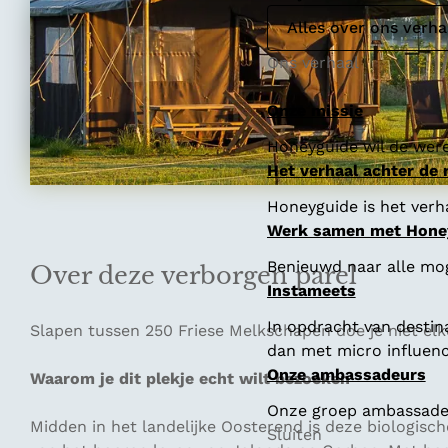
Alles over ons verha
Ons verhaal
Onze missie
Honeyguide wil de were
Het verhaal achter de
Honeyguide is het verha
Werk samen met Hone
Benieuwd naar alle mo
Over deze verborgen parel
Instameets
In opdracht van destin
Slapen tussen 250 Friese Melkschapen doe je niet elk
dan met micro influenc
Onze ambassadeurs
Waarom je dit plekje echt wilt bezoeken
Onze groep ambassadeur
Midden in het landelijke Oosterend is deze biologisc
Sluiten