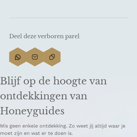
Deel deze verboren parel
D
D
L
e
e
i
e
e
n
Blijf op de hoogte van
l
l
k
d
d
k
ontdekkingen van
e
e
o
z
z
p
Honeyguides
e
e
i
p
p
ë
Mis geen enkele ontdekking. Zo weet jij altijd waar je
a
a
r
moet zijn en wat er te doen is.
g
g
e