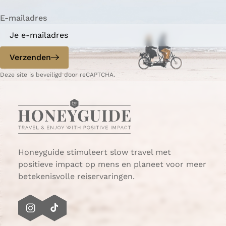
i
i
n
E-mailadres
n
n
a
a
o
o
p
p
Verzenden
W
e
Deze site is beveiligd door reCAPTCHA.
h
-
a
m
t
a
s
i
A
l
p
p
Honeyguide stimuleert slow travel met
positieve impact op mens en planeet voor meer
betekenisvolle reiservaringen.
I
T
n
i