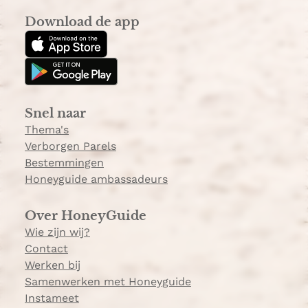
s
k
Download de app
t
T
a
o
g
k
r
a
Snel naar
m
Thema's
Verborgen Parels
Bestemmingen
Honeyguide ambassadeurs
Over HoneyGuide
Wie zijn wij?
Contact
Werken bij
Samenwerken met Honeyguide
Instameet