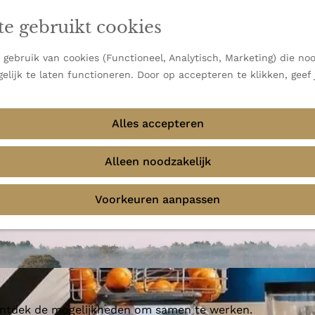
en vooral bekend om zijn indrukwekkende Alpen, maar ook
te gebruikt cookies
 uitzichten.
emmingen
gebruik van cookies (Functioneel, Analytisch, Marketing) die noo
elijk te laten functioneren. Door op accepteren te klikken, geef
Alles accepteren
om Joop
Alleen noodzakelijk
Voorkeuren aanpassen
 ontdek de mogelijkheden om samen te werken.