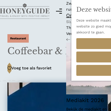
Zwitserland is misschi
Deze websi
rust en adembenemende
M
Ontdek alle best
e
Deze website maakt 
G
n
Sluiten
website zo goed mog
a
u
Thema's
akkoord te gaan.
n
Verborgen parels
Restaurant
a
Terug
Ons verhaal
a
Coffeebar & Lunchro
r
d
e
Voeg toe als favoriet
Voeg toe als favoriet
h
o
m
e
p
a
Mediakit 2026
g
Bekijk de mediakit en
e