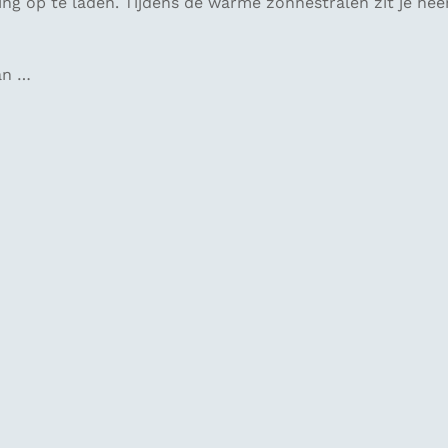
g op te laden. Tijdens de warme zonnestralen zit je heerl
an …