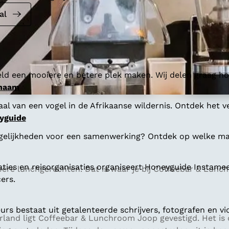
al
ld een mooiere en betere plek maken. Wij delen graag hoe
 naam
al van een vogel in de Afrikaanse wildernis. Ontdek het v
yguide
gelijkheden voor een samenwerking? Ontdek op welke man
aties en reisorganisaties organiseert Honeyguide Instamee
oere lunchgerechten. Dat is waar je bij Coffeebar & Lun
ers.
s bestaat uit getalenteerde schrijvers, fotografen en vi
rland ligt Coffeebar & Lunchroom Joop gevestigd. Het is