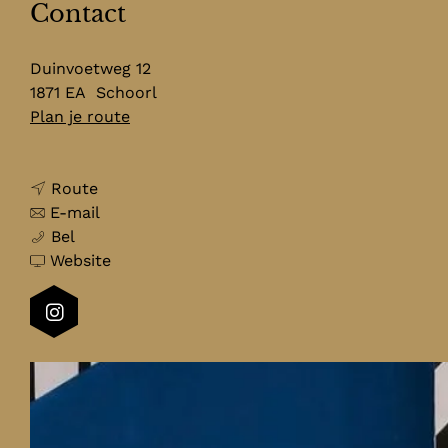
Contact
Duinvoetweg 12
1871 EA
Schoorl
n
Plan je route
a
a
n
r
Route
a
n
C
E-mail
C
a
a
o
Bel
o
r
a
v
f
Website
f
C
r
a
f
f
o
C
n
e
I
e
f
o
C
e
n
e
f
f
o
b
s
b
e
f
f
a
t
a
e
e
f
r
a
r
b
e
e
&
g