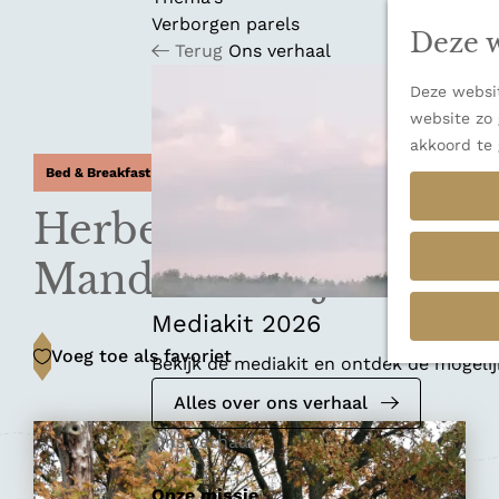
n
u
Verborgen parels
a
Deze w
Terug
Ons verhaal
n
a
Deze websit
a
website zo 
r
akkoord te 
d
Bed & Breakfast
e
h
Herberg het
o
m
Mandela Huisje
e
p
Mediakit 2026
a
Voeg toe als favoriet
Voeg toe als favoriet
Bekijk de mediakit en ontdek de mogel
g
e
Alles over ons verhaal
Ons verhaal
Onze missie