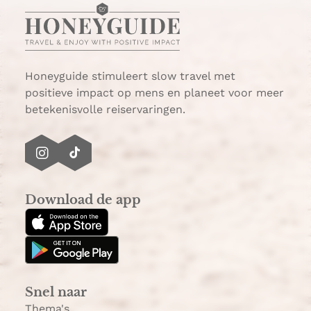
t
a
s
i
A
l
p
p
Honeyguide stimuleert slow travel met
positieve impact op mens en planeet voor meer
betekenisvolle reiservaringen.
I
T
n
i
s
k
Download de app
t
T
a
o
g
k
r
a
Snel naar
m
Thema's