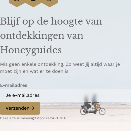
D
D
L
e
e
i
e
e
n
Blijf op de hoogte van
l
l
k
d
d
k
ontdekkingen van
e
e
o
z
z
p
Honeyguides
e
e
i
p
p
ë
Mis geen enkele ontdekking. Zo weet jij altijd waar je
a
a
r
moet zijn en wat er te doen is.
g
g
e
i
i
n
E-mailadres
n
n
a
a
o
o
p
p
Verzenden
W
e
Deze site is beveiligd door reCAPTCHA.
h
-
a
m