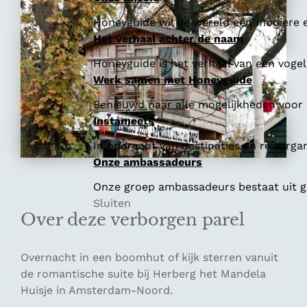
Honeyguide wil de wereld een mooiere e
Het verhaal achter de naam
Honeyguide is het verhaal van een vogel 
Werk samen met Honeyguide
Benieuwd naar alle mogelijkheden voor
Instameets
In opdracht van destinaties en reisorga
Onze ambassadeurs
Onze groep ambassadeurs bestaat uit ge
Sluiten
Over deze verborgen parel
Overnacht in een boomhut of kijk sterren vanuit
de romantische suite bij Herberg het Mandela
Huisje in Amsterdam-Noord.