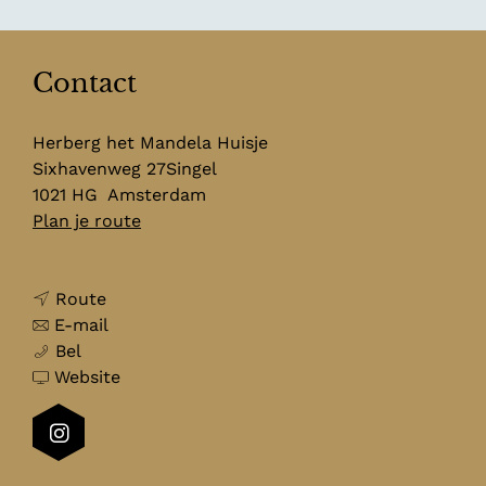
Contact
Herberg het Mandela Huisje
Sixhavenweg 27Singel
1021 HG
Amsterdam
n
Plan je route
a
a
n
r
Route
a
n
H
E-mail
H
a
a
e
Bel
e
r
a
v
r
Website
r
H
r
a
b
b
e
H
n
e
I
e
r
e
H
r
n
r
b
r
e
g