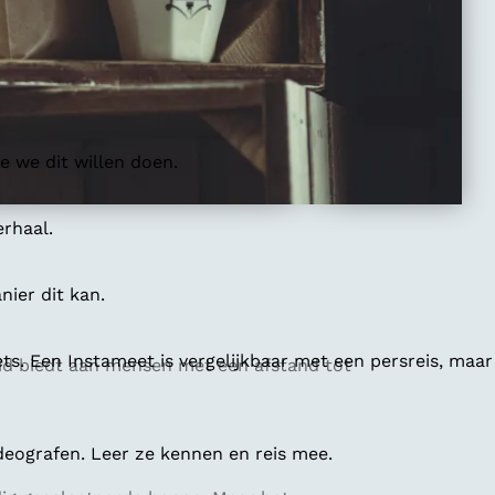
 we dit willen doen.
erhaal.
ier dit kan.
ts. Een Instameet is vergelijkbaar met een persreis, maar
heid biedt aan mensen met een afstand tot
deografen. Leer ze kennen en reis mee.