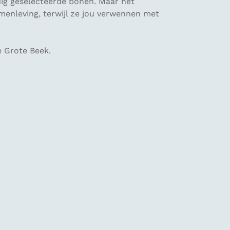
ldig geselecteerde bonen. Maar het
amenleving, terwijl ze jou verwennen met
e Grote Beek.