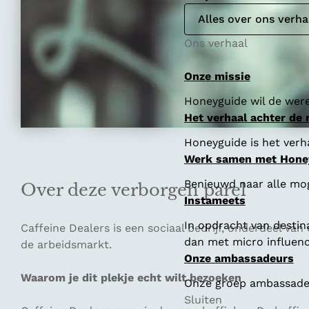
Alles over ons verha
Ons verhaal
Onze missie
Honeyguide wil de were
Het verhaal achter de
Honeyguide is het verha
Werk samen met Hone
Benieuwd naar alle mo
Over deze verborgen parel
Instameets
In opdracht van destin
Caffeine Dealers is een sociaal bedrijf, onderdeel v
dan met micro influenc
de arbeidsmarkt.
Onze ambassadeurs
Waarom je dit plekje echt wilt bezoeken
Onze groep ambassadeur
Sluiten