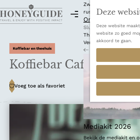
Zwitserland is misschi
Deze websi
rust en adembenemende
M
Ontdek alle best
e
Deze website maakt 
G
n
Sluiten
website zo goed mog
a
u
Thema's
akkoord te gaan.
n
Verborgen parels
Koffiebar en theehuis
a
Terug
Ons verhaal
a
Koffiebar Caffeine Dea
r
d
e
Voeg toe als favoriet
Voeg toe als favoriet
h
o
m
e
p
a
Mediakit 2026
g
Bekijk de mediakit en
e