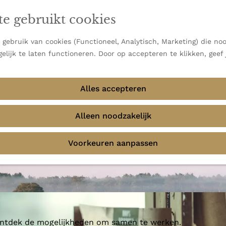
en vooral bekend om zijn indrukwekkende Alpen, maar ook
te gebruikt cookies
 uitzichten.
emmingen
gebruik van cookies (Functioneel, Analytisch, Marketing) die noo
elijk te laten functioneren. Door op accepteren te klikken, geef
Alles accepteren
lers
Alleen noodzakelijk
Voorkeuren aanpassen
 ontdek de mogelijkheden om samen te werken.