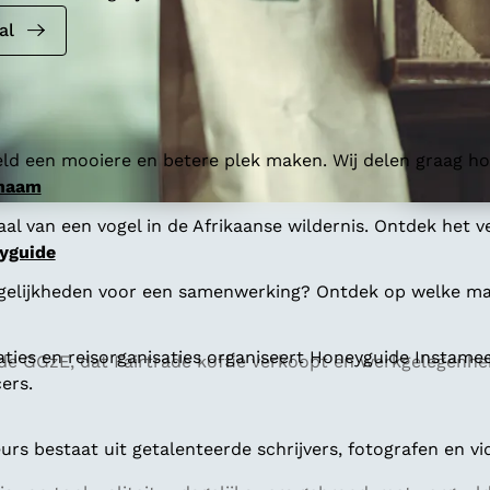
al
ld een mooiere en betere plek maken. Wij delen graag hoe
 naam
al van een vogel in de Afrikaanse wildernis. Ontdek het v
yguide
gelijkheden voor een samenwerking? Ontdek op welke man
aties en reisorganisaties organiseert Honeyguide Instamee
an de GGzE, dat Fairtrade koffie verkoopt en werkgelegen
ers.
s bestaat uit getalenteerde schrijvers, fotografen en vi