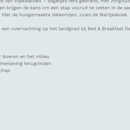
 is van topkwaliteit – dagelijks vers gebrand, met zorgvu
en krijgen de kans om een stap vooruit te zetten in de s
 hier de huisgemaakte lekkernijen, zoals de Martjeskoek.
n een overnachting op het landgoed bij Bed & Breakfast D
r boeren en het milieu
amenleving terugvinden
schap