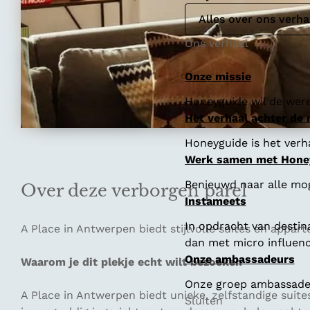
Alles over ons verha
Ons verhaal
Onze missie
Honeyguide wil de were
Het verhaal achter de
Honeyguide is het verha
Werk samen met Hone
Benieuwd naar alle mo
Over deze verborgen parel
Instameets
In opdracht van destin
A Place in Antwerpen biedt stijlvolle suites en appart
dan met micro influenc
Onze ambassadeurs
Waarom je dit plekje echt wilt bezoeken
Onze groep ambassadeur
A Place in Antwerpen biedt unieke, zelfstandige suit
Sluiten