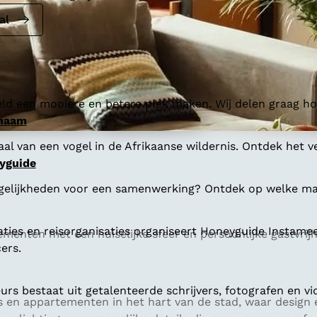
al
ld een mooiere en betere plek maken. Wij delen graag hoe
 naam
al van een vogel in de Afrikaanse wildernis. Ontdek het v
yguide
gelijkheden voor een samenwerking? Ontdek op welke man
aties en reisorganisaties organiseert Honeyguide Instamee
ementen met een huiselijke sfeer en persoonlijke gastvrijh
ers.
s bestaat uit getalenteerde schrijvers, fotografen en vi
es en appartementen in het hart van de stad, waar desig