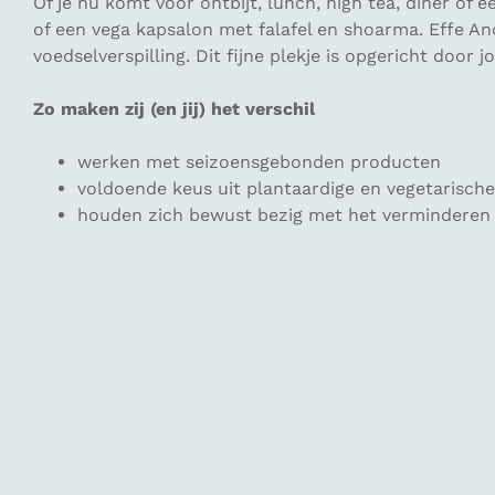
Of je nu komt voor ontbijt, lunch, high tea, diner of
of een vega kapsalon met falafel en shoarma. Effe An
voedselverspilling. Dit fijne plekje is opgericht do
Zo maken zij (en jij) het verschil
werken met seizoensgebonden producten
voldoende keus uit plantaardige en vegetarisch
houden zich bewust bezig met het verminderen 