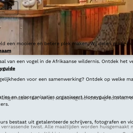
al
ld een mooiere en betere plek maken. Wij delen graag hoe
 naam
al van een vogel in de Afrikaanse wildernis. Ontdek het v
yguide
gelijkheden voor een samenwerking? Ontdek op welke man
aties en reisorganisaties organiseert Honeyguide Instamee
n huisgemaakt met verse, seizoensgebonden ingrediënten e
ers.
s bestaat uit getalenteerde schrijvers, fotografen en vi
n verrassende twist. Alle maaltijden worden huisgemaakt