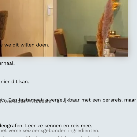
 we dit willen doen.
erhaal.
ier dit kan.
ts. Een Instameet is vergelijkbaar met een persreis, maar
n wereldse invloeden.
deografen. Leer ze kennen en reis mee.
 met verse seizoensgebonden ingrediënten.