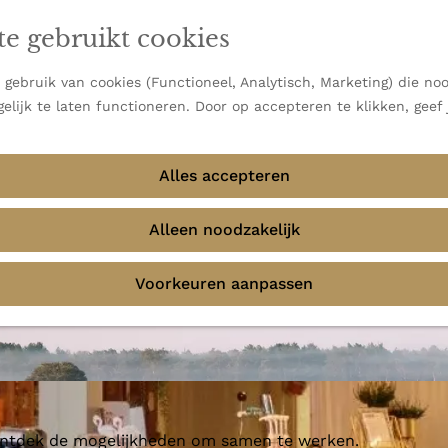
en vooral bekend om zijn indrukwekkende Alpen, maar ook
te gebruikt cookies
 uitzichten.
emmingen
gebruik van cookies (Functioneel, Analytisch, Marketing) die noo
elijk te laten functioneren. Door op accepteren te klikken, geef
Alles accepteren
s
Alleen noodzakelijk
Voorkeuren aanpassen
 ontdek de mogelijkheden om samen te werken.