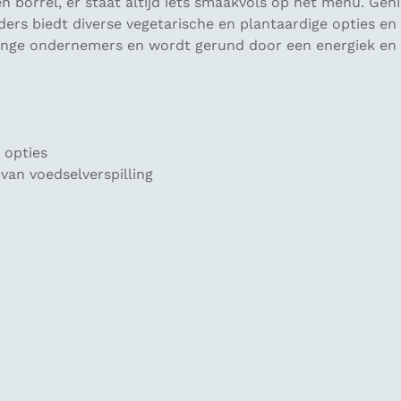
 een borrel, er staat altijd iets smaakvols op het menu. G
ders biedt diverse vegetarische en plantaardige opties 
or jonge ondernemers en wordt gerund door een energiek e
e opties
van voedselverspilling