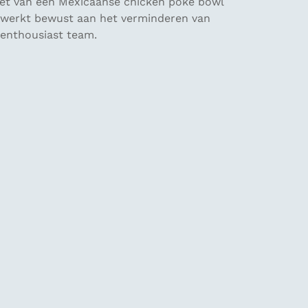
eniet van een Mexicaanse chicken poke bowl
en werkt bewust aan het verminderen van
n enthousiast team.