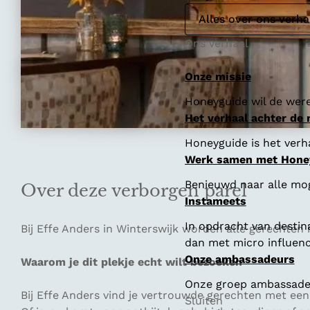
Alles over ons verha
Ons verhaal
Onze missie
Honeyguide wil de were
Het verhaal achter de
Honeyguide is het verha
Werk samen met Hone
Benieuwd naar alle mo
Over deze verborgen parel
Instameets
In opdracht van destin
Bij Effe Anders in Winterswijk worden alle gerechte
dan met micro influenc
Onze ambassadeurs
Waarom je dit plekje echt wilt bezoeken
Onze groep ambassadeur
Bij Effe Anders vind je vertrouwde gerechten met ee
Sluiten