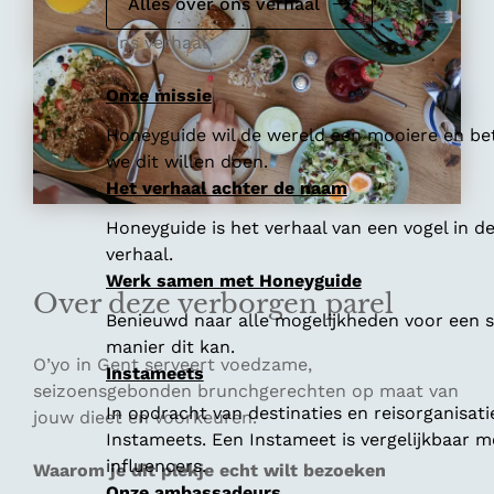
Alles over ons verhaal
Ons verhaal
Onze missie
Honeyguide wil de wereld een mooiere en bet
we dit willen doen.
Het verhaal achter de naam
Honeyguide is het verhaal van een vogel in d
verhaal.
Werk samen met Honeyguide
Over deze verborgen parel
Benieuwd naar alle mogelijkheden voor een
manier dit kan.
O’yo in Gent serveert voedzame,
Instameets
seizoensgebonden brunchgerechten op maat van
In opdracht van destinaties en reisorganisat
jouw dieet en voorkeuren.
Instameets. Een Instameet is vergelijkbaar 
influencers.
Waarom je dit plekje echt wilt bezoeken
Onze ambassadeurs