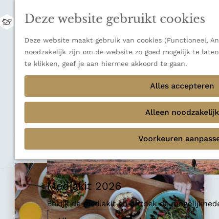
uitzichten.
Deze website gebruikt cookies
Ontdek alle bestemmingen
M
e
Sluiten
G
Deze website maakt gebruik van cookies (Functioneel, Ana
n
Thema's
a
noodzakelijk zijn om de website zo goed mogelijk te late
u
Verborgen parels
n
te klikken, geef je aan hiermee akkoord te gaan.
Terug
Ons verhaal
a
Koffiebar en theehuis
a
Alles accepteren
r
Brunchbar O'yo
d
Alleen noodzakelijk
e
h
Voeg toe als favoriet
Voeg toe als favoriet
Voorkeuren aanpass
o
m
e
p
Mediakit 2026
a
g
Bekijk de mediakit en ontdek de mogelijkhe
e