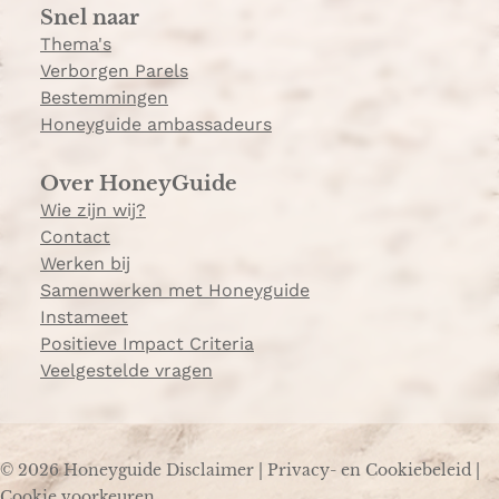
Snel naar
m
Thema's
Verborgen Parels
Bestemmingen
Honeyguide ambassadeurs
Over HoneyGuide
Wie zijn wij?
Contact
Werken bij
Samenwerken met Honeyguide
Instameet
Positieve Impact Criteria
Veelgestelde vragen
© 2026 Honeyguide
Disclaimer
|
Privacy- en Cookiebeleid
|
Cookie voorkeuren