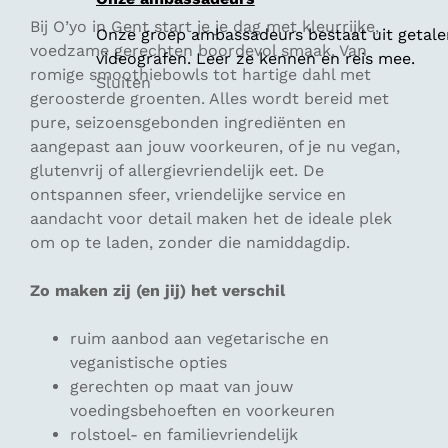
Bij O’yo in Gent start je je dag met kleurrijke,
Onze groep ambassadeurs bestaat uit getalen
voedzame gerechten boordevol smaak. Van
videografen. Leer ze kennen en reis mee.
romige smoothiebowls tot hartige dahl met
Sluiten
geroosterde groenten. Alles wordt bereid met
pure, seizoensgebonden ingrediënten en
aangepast aan jouw voorkeuren, of je nu vegan,
glutenvrij of allergievriendelijk eet. De
ontspannen sfeer, vriendelijke service en
aandacht voor detail maken het de ideale plek
om op te laden, zonder die namiddagdip.
Zo maken zij (en jij) het verschil
ruim aanbod aan vegetarische en
veganistische opties
gerechten op maat van jouw
voedingsbehoeften en voorkeuren
rolstoel- en familievriendelijk