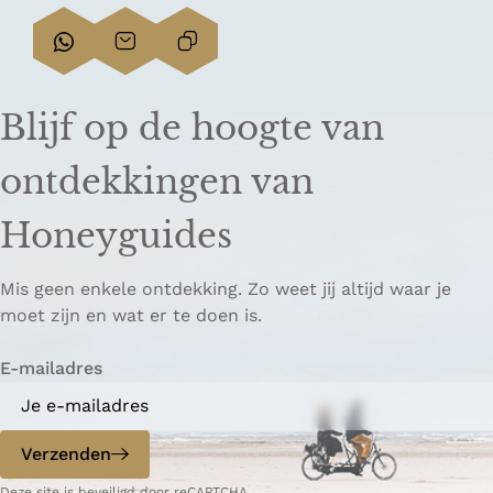
D
D
L
e
e
i
e
e
n
Blijf op de hoogte van
l
l
k
d
d
k
ontdekkingen van
e
e
o
z
z
p
Honeyguides
e
e
i
p
p
ë
Mis geen enkele ontdekking. Zo weet jij altijd waar je
a
a
r
moet zijn en wat er te doen is.
g
g
e
i
i
n
E-mailadres
n
n
a
a
o
o
p
p
Verzenden
W
e
Deze site is beveiligd door reCAPTCHA.