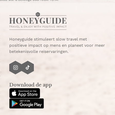
h
-
a
m
t
a
s
i
A
l
p
p
Honeyguide stimuleert slow travel met
positieve impact op mens en planeet voor meer
betekenisvolle reiservaringen.
I
T
n
i
s
k
Download de app
t
T
a
o
g
k
r
a