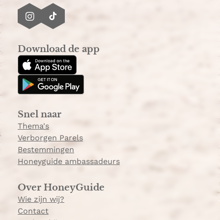
I
T
n
i
s
k
Download de app
t
T
a
o
g
k
r
a
Snel naar
m
Thema's
Verborgen Parels
Bestemmingen
Honeyguide ambassadeurs
Over HoneyGuide
Wie zijn wij?
Contact