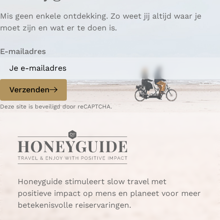
p
p
ë
Mis geen enkele ontdekking. Zo weet jij altijd waar je
a
a
r
moet zijn en wat er te doen is.
g
g
e
i
i
n
E-mailadres
n
n
a
a
o
o
p
p
Verzenden
W
e
Deze site is beveiligd door reCAPTCHA.
h
-
a
m
t
a
s
i
A
l
p
p
Honeyguide stimuleert slow travel met
positieve impact op mens en planeet voor meer
betekenisvolle reiservaringen.