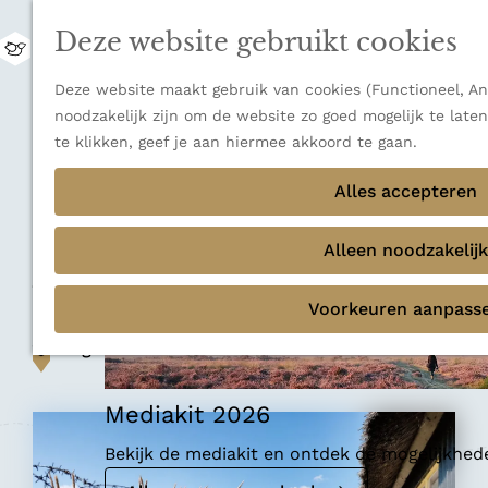
uitzichten.
Deze website gebruikt cookies
Ontdek alle bestemmingen
M
e
Sluiten
G
Deze website maakt gebruik van cookies (Functioneel, Ana
n
Thema's
a
noodzakelijk zijn om de website zo goed mogelijk te late
u
Verborgen parels
n
te klikken, geef je aan hiermee akkoord te gaan.
Terug
Ons verhaal
a
Geschiedenis
a
Alles accepteren
r
Bunkermuseum
d
Alleen noodzakelijk
Ameland
e
h
Voorkeuren aanpass
o
m
Voeg toe als favoriet
Voeg toe als favoriet
e
p
Mediakit 2026
a
g
Bekijk de mediakit en ontdek de mogelijkhe
e