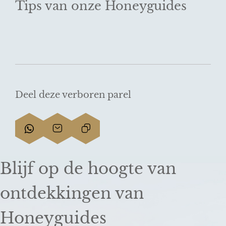
Tips van onze Honeyguides
Deel deze verboren parel
D
D
L
e
e
i
e
e
n
Blijf op de hoogte van
l
l
k
d
d
k
ontdekkingen van
e
e
o
z
z
p
Honeyguides
e
e
i